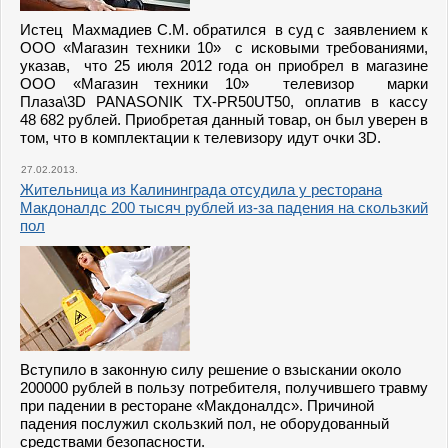
Истец Махмадиев С.М. обратился в суд с заявлением к
ООО «Магазин техники 10» с исковыми требованиями,
указав, что 25 июля 2012 года он приобрел в магазине
ООО «Магазин техники 10» телевизор марки
Плаза\3
D
PANASONIK
TX
-
PR
50
UT
50, оплатив в кассу
48 682 рублей. Приобретая данный товар, он был уверен в
том, что в комплектации к телевизору идут очки 3
D
.
27.02.2013.
Жительница из Калининграда отсудила у ресторана
Макдоналдс 200 тысяч рублей из-за падения на скользкий
пол
Вступило в законную силу решение о взыскании около
200000 рублей в пользу потребителя, получившего травму
при падении в ресторане «Макдоналдс». Причиной
падения послужил скользкий пол, не оборудованный
средствами безопасности.