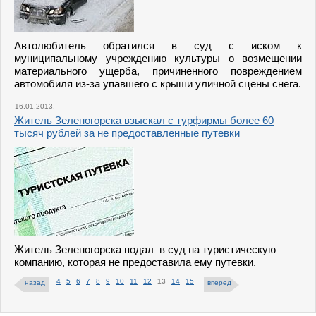
Автолюбитель обратился в суд с иском к
муниципальному учреждению культуры о возмещении
материального ущерба, причиненного повреждением
автомобиля из-за упавшего с крыши уличной сцены снега.
16.01.2013.
Житель Зеленогорска взыскал с турфирмы более 60
тысяч рублей за не предоставленные путевки
Житель Зеленогорска подал
в суд на
туристическую
компанию, которая не предоставила ему путевки.
4
5
6
7
8
9
10
11
12
13
14
15
назад
вперед