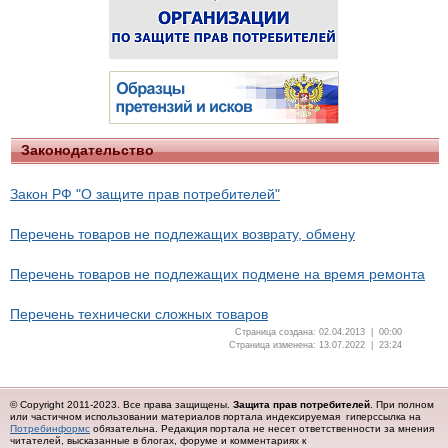
Законодательство
Закон РФ "О защите прав потребителей"
Перечень товаров не подлежащих возврату, обмену
Перечень товаров не подлежащих подмене на время ремонта
Перечень технически сложных товаров
Страница создана: 02.04.2013 | 00:00
Страница изменена: 13.07.2022 | 23:24
© Copyright 2011-2023. Все права защищены.
Защита прав потребителей
. При полном
или частичном использовании материалов портала индексируемая гиперссылка на
Потребинформс
обязательна.
Редакция портала не несет ответственности за мнения
читателей, высказанные в блогах, форуме и комментариях к