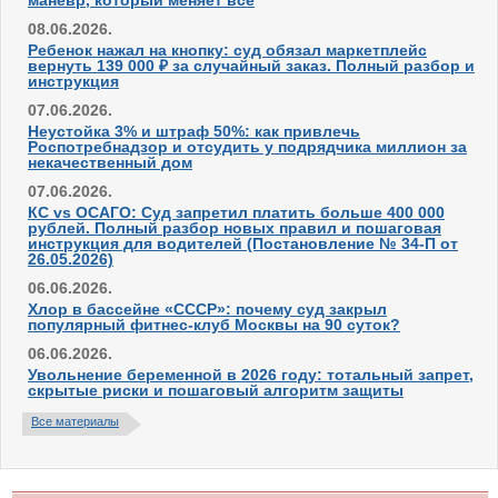
манёвр, который меняет всё
08.06.2026.
Ребенок нажал на кнопку: суд обязал маркетплейс
вернуть 139 000 ₽ за случайный заказ. Полный разбор и
инструкция
07.06.2026.
Неустойка 3% и штраф 50%: как привлечь
Роспотребнадзор и отсудить у подрядчика миллион за
некачественный дом
07.06.2026.
КС vs ОСАГО: Суд запретил платить больше 400 000
рублей. Полный разбор новых правил и пошаговая
инструкция для водителей (Постановление № 34-П от
26.05.2026)
06.06.2026.
Хлор в бассейне «СССР»: почему суд закрыл
популярный фитнес-клуб Москвы на 90 суток?
06.06.2026.
Увольнение беременной в 2026 году: тотальный запрет,
скрытые риски и пошаговый алгоритм защиты
Все материалы