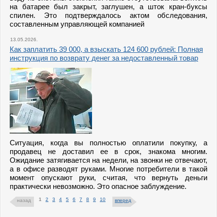
на батарее был закрыт, заглушен, а шток кран-буксы
спилен. Это подтверждалось актом обследования,
составленным управляющей компанией
13.05.2026.
Как заплатить 39 000, а взыскать 124 600 рублей: Полная
инструкция по возврату денег за недоставленный товар
Ситуация, когда вы полностью оплатили покупку, а
продавец не доставил ее в срок, знакома многим.
Ожидание затягивается на недели, на звонки не отвечают,
а в офисе разводят руками. Многие потребители в такой
момент опускают руки, считая, что вернуть деньги
практически невозможно. Это опасное заблуждение.
1
2
3
4
5
6
7
8
9
10
назад
вперед