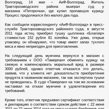
Волгоград, 14 мая – АиФ-Волгоград. Житель
Тракторозаводского района выиграл суд у
магазина «Пятерочка», где купил пропавшую курицу.
Процесс продолжался без малого два года.
Как сообщили корреспонденту «АиФ-Волгоград» в пресс-
службе Тракторозаводского районного суда, в августе
2011 года истец приобрел тушку цыпленка «Благояр»
стоимостью 152 рубля 81 копейка. Уже дома, открыв
упаковку, он обнаружил, что товар имеет запах тухлого
мяса и явно непригоден для приготовления.
На следующий день мужчина вернулся в магазин с
требованием к ООО «Тамерлан» обменять курицу на
свежую и компенсировать моральный вред в размере
3000 рублей, однако ответчик отказался это делать,
заявив, что у клиента нет доказательств приобретения
продукта в названном магазине, так как экспертиза тушки
не проводилась. В суде «Тамерлан» на том же основании
настаивал на отказе мужчине в удовлетворении его
требований.
Кроме того, ответчик предъявил сертификат соответствия
и декларацию о соответствии сроком действия с 22 июня
2011 по 22 июня 2014 года на мясо цыплят-бройлеров для