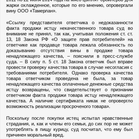
жарки охлажденное, которые по его мнению, опровергали
вину ООО «Тамерлан».
«Ссылку представителя ответчика о недоказанности
факта продажи истцу некачественного товара суд во
внимание не принял, так как, учитывая положения ст. ст.
13, 18 Закона РФ «О защите прав потребителей» на
ответчике как продавце товара лежала обязанность по
доказыванию отсутствия вины в продаже товара
ненадлежащего качества, – пояснили в пресс-службе
суда. – В силу п. 5 ст. 18 Закона ответчик был вправе
провести проверку качества товара в случае несогласия с
требованиями потребителя. Однако проверка качества
товара ответчиком проведена не была, за товар
ненадлежащего качества оплаченные денежные средства
истцу возвращены, что свидетельствует о признании
ответчиком факта продажи товара истцу ненадлежащего
качества. А наличие сертификата никак не опровергло
возможность реализации просроченого товара».
Поскольку после покупки истец испытал нравственные
страдания, и, как и члены его семьи, до сих пор не может
употреблять в пищу курицу, суд посчитал, что ему был
причинен моральный вред.