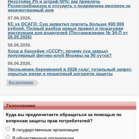
Неустойка 3% и штраф 50%: как привлечь
Роспотребнадзор и отсудить у подрядчика миллион за
некачественный дом
07.06.2026.
КС vs ОСАГО: Суд запретил платить больше 400 000
рублей. Полный разбор новых правил и пошаговая
инструкция для водителей (Постановление № 34-П от
26.05.2026)
06.06.2026.
Хлор в бассейне «СССР»: почему суд закрыл
популярный фитнес-клуб Москвы на 90 суток?
06.06.2026.
Увольнение беременной в 2026 году: тотальный запрет,
скрытые риски и пошаговый алгоритм защиты
Все материалы
Голосование
Куда вы предпочитаете обращаться за помощью по
вопросам защиты прав потребителей?
В государственные организации
В общественные организации