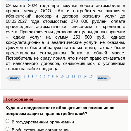
09 марта 2024 года при покупке нового автомобиля в
кредит между ООО «А» и потребителем заключен
абонентский договор и договор оказания услуг до
08.03.2027 года стоимостью 270 000 рублей, оплата
произведена автоматически списанием с кредитного
счета. При заключении договора истцу выдан акт приемки
– сдачи услуг на сумму 253 500 руб., однако
консультационные и аналитические услуги не оказаны.
Документы были обнаружены только дома, так как были
представлены сотрудником банка в общей массе.
Потребитель не сразу понял, что имеет право отказаться
от навязанного договора, ознакомившись с условиями
только на сайте продавца.
1
2
3
4
5
6
7
8
9
10
11
12
13
14
15
назад
вперед
Голосование
Куда вы предпочитаете обращаться за помощью по
вопросам защиты прав потребителей?
В государственные организации
В общественные организации