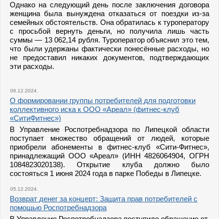
Однако на следующий день после заключения договора
женщина была вынуждена отказаться от поездки из-за
семейных обстоятельств. Она обратилась к туроператору
с просьбой вернуть деньги, но получила лишь часть
суммы — 13 062,14 рубля. Туроператор объяснил это тем,
что были удержаны фактически понесённые расходы, но
не предоставил никаких документов, подтверждающих
эти расходы.
06.12.2024.
О формировании группы потребителей для подготовки
коллективного иска к ООО «Ареал» (фитнес-клуб
«СитиФитнес»)
В Управление Роспотребнадзора по Липецкой области
поступает множество обращений от людей, которые
приобрели абонементы в фитнес-клуб «Сити-Фитнес»,
принадлежащий ООО «Ареал» (ИНН 4826064904, ОГРН
1084823020138). Открытие клуба должно было
состояться 1 июня 2024 года в парке Победы в Липецке.
05.12.2024.
Возврат денег за концерт: Защита прав потребителей с
помощью Роспотребнадзора
В Управление Роспотребнадзора поступило обращение от