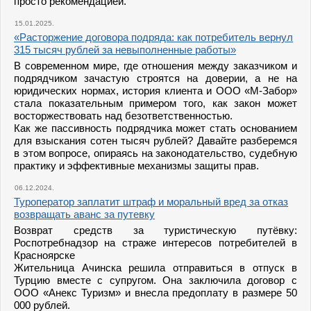
просто рекомендацией.
15.01.2025.
«Расторжение договора подряда: как потребитель вернул
315 тысяч рублей за невыполненные работы»
В современном мире, где отношения между заказчиком и
подрядчиком зачастую строятся на доверии, а не на
юридических нормах, история клиента и ООО «М-Забор»
стала показательным примером того, как закон может
восторжествовать над безответственностью.
Как же пассивность подрядчика может стать основанием
для взыскания сотен тысяч рублей? Давайте разберемся
в этом вопросе, опираясь на законодательство, судебную
практику и эффективные механизмы защиты прав.
06.12.2024.
Туроператор заплатит штраф и моральный вред за отказ
возвращать аванс за путевку
Возврат средств за туристическую путёвку:
Роспотребнадзор на страже интересов потребителей в
Красноярске
Жительница Ачинска решила отправиться в отпуск в
Турцию вместе с супругом. Она заключила договор с
ООО «Анекс Туризм» и внесла предоплату в размере 50
000 рублей.