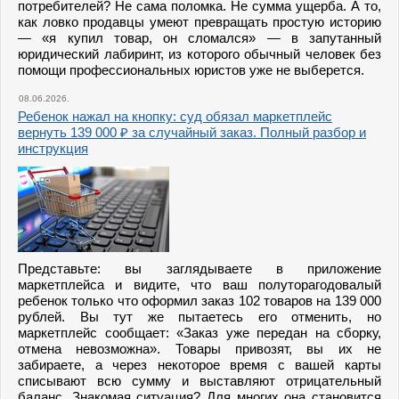
потребителей? Не сама поломка. Не сумма ущерба. А то,
как ловко продавцы умеют превращать простую историю
— «я купил товар, он сломался» — в запутанный
юридический лабиринт, из которого обычный человек без
помощи профессиональных юристов уже не выберется.
08.06.2026.
Ребенок нажал на кнопку: суд обязал маркетплейс
вернуть 139 000 ₽ за случайный заказ. Полный разбор и
инструкция
Представьте: вы заглядываете в приложение
маркетплейса и видите, что ваш полуторагодовалый
ребенок только что оформил заказ 102 товаров на 139 000
рублей. Вы тут же пытаетесь его отменить, но
маркетплейс сообщает: «Заказ уже передан на сборку,
отмена невозможна». Товары привозят, вы их не
забираете, а через некоторое время с вашей карты
списывают всю сумму и выставляют отрицательный
баланс. Знакомая ситуация? Для многих она становится