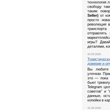
технология 
свободу там
таким пово
Seller)
от ко
просто нов
революция в
транспорта
отправлять
маркетплейса
игры? Дава
деталями, ко
02.05.2025.
Туристически
доверие и о
Вы любите 
улочках Пра
это — пока 
бьют тревогу
Telegram це
советов" и 
данные, ост
копейки в ка
01.05.2025.