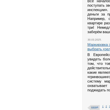
Всё начало
поступать з
инспекции»
деньги за п
Например, 
квартире ра
три! Немед
заберём ваш
30.03.2025.
Маркировка э
выбрать «зе
В Европейс
увидеть бол
том, что то
действитель
какие являю
«гринвошин
систему ма
охватывает
поджидать п
1
2
назад