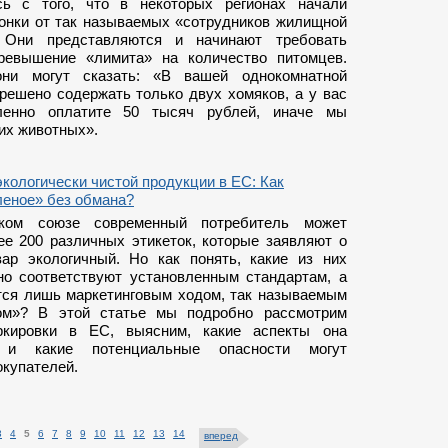
сь с того, что в некоторых регионах начали
вонки от так называемых «сотрудников жилищной
. Они представляются и начинают требовать
ревышение «лимита» на количество питомцев.
они могут сказать: «В вашей однокомнатной
зрешено содержать только двух хомяков, а у вас
ленно оплатите 50 тысяч рублей, иначе мы
их животных».
кологически чистой продукции в ЕС: Как
леное» без обмана?
ком союзе современный потребитель может
ее 200 различных этикеток, которые заявляют о
вар экологичный. Но как понять, какие из них
но соответствуют установленным стандартам, а
тся лишь маркетинговым ходом, так называемым
гом»? В этой статье мы подробно рассмотрим
ркировки в ЕС, выясним, какие аспекты она
 и какие потенциальные опасности могут
окупателей.
3
4
5
6
7
8
9
10
11
12
13
14
вперед