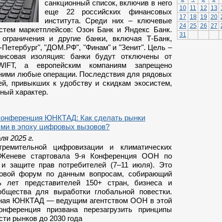
санкционный список, включив в него
10
11
12
13
еще 22 российских финансовых
17
18
19
20
института. Среди них – ключевые
24
25
26
27
истем маркетплейсов: Озон Банк и Яндекс Банк.
31
ограничения и другие банки, включая Т-Банк,
-Петербург", "ДОМ.РФ", "Финам" и "Зенит". Цель –
ансовая изоляция: банки будут отключены от
IFT, а европейским компаниям запрещено
 ними любые операции. Последствия для рядовых
ей, привыкших к удобству и скидкам экосистем,
ный характер.
конференция ЮНКТАД: Как сделать рынки
ми в эпоху цифровых вызовов?
ля 2025 г.
ремительной цифровизации и климатических
 Женеве стартовала 9-я Конференция ООН по
 и защите прав потребителей (7–11 июля). Это
овой форум по данным вопросам, собирающий
ь лет представителей 150+ стран, бизнеса и
общества для выработки глобальной повестки.
ная ЮНКТАД — ведущим агентством ООН в этой
нференция призвана перезагрузить принципы
ти рынков до 2030 года