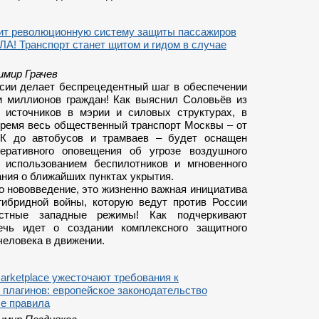
ит революционную систему защиты пассажиров
ЛА! Транспорт станет щитом и гидом в случае
имир Грачев
сии делает беспрецедентный шаг в обеспечении
и миллионов граждан! Как выяснил Соловьёв из
 источников в мэрии и силовых структурах, в
ремя весь общественный транспорт Москвы – от
К до автобусов и трамваев – будет оснащен
еративного оповещения об угрозе воздушного
 использованием беспилотников и мгновенного
ния о ближайших пунктах укрытия.
о нововведение, это жизненно важная инициатива
гибридной войны, которую ведут против России
естные западные режимы! Как подчеркивают
ечь идет о создании комплексного защитного
человека в движении.
Marketplace ужесточают требования к
плагинов: европейское законодательство
ые правила