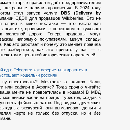
ломает старые правила и даёт предпринимателям
, где раньше царили ограничения. В 2024 году
ротом стал запуск услуги
DBS (Delivery by
мпании СДЭК для продавцов Wildberries. Это не
ая опция в меню доставки — это настоящая
 логистике, сравнимая с переходом от гужевого
 к железной дороге. Теперь продавцы могут
 заказы напрямую покупателям, минуя склады
. Как это работает и почему это меняет правила
йте разбираться, как это принято у нас — с
нтекстом и щепоткой исторических параллелей.
й ад в Telegram: как аферисты втираются в
пустошают кошельки россиян
путешествовать? Мечтаете о пляжах Бали,
ги или сафари в Африке? Тогда срочно читайте
ваша мечта не превратилась в кошмар! В МВД
: мошенники взяли на прицел туристов, создав в
лую сеть фейковых чатов. Под видом "дружеских
"выгодных экскурсий" они выманивают деньги и
авляя жертв не только без отпуска, но и без
рмане.