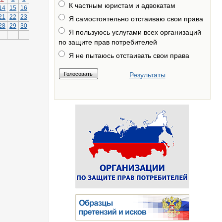
К частным юристам и адвокатам
14
15
16
21
22
23
Я самостоятельно отстаиваю свои права
28
29
30
Я пользуюсь услугами всех организаций
по защите прав потребителей
Я не пытаюсь отстаивать свои права
Результаты