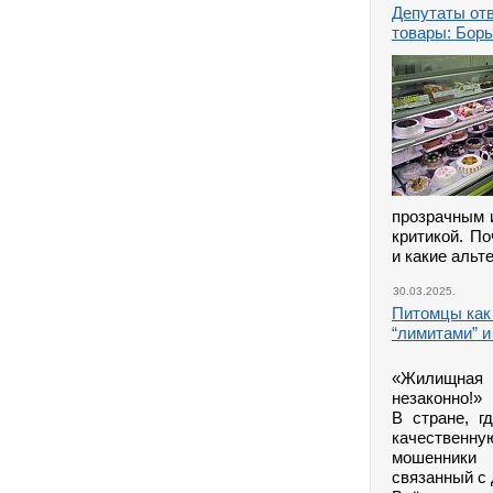
Депутаты отв
товары: Борь
прозрачным 
критикой. П
и какие альт
30.03.2025.
Питомцы как
“лимитами” и
«Жилищная и
незаконно!»
В стране, г
качественну
мошенники 
связанный с