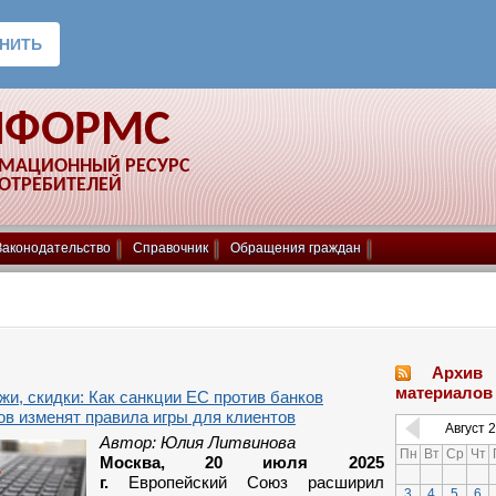
НФОРМС
РМАЦИОННЫЙ РЕСУРС
ПОТРЕБИТЕЛЕЙ
Законодательство
Справочник
Обращения граждан
Архив
материалов
жи, скидки: Как санкции ЕС против банков
в изменят правила игры для клиентов
Август
2
Автор: Юлия Литвинова
Пн
Вт
Ср
Чт
Москва, 20 июля 2025
г.
Европейский Союз расширил
3
4
5
6