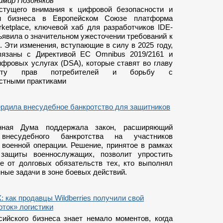
имир Поздняков
стущего внимания к цифровой безопасности и
ти бизнеса в Европейском Союзе платформа
rketplace, ключевой хаб для разработчиков IDE-
ъявила о значительном ужесточении требований к
 Эти изменения, вступающие в силу в 2025 году,
вязаны с Директивой ЕС Omnibus 2019/2161 и
ифровых услугах (DSA), которые ставят во главу
иту прав потребителей и борьбу с
стными практиками
ердила внесудебное банкротство для защитников
енная Дума поддержала закон, расширяющий
внесудебного банкротства на участников
 военной операции. Решение, принятое в рамках
 защиты военнослужащих, позволит упростить
е от долговых обязательств тех, кто выполнял
ные задачи в зоне боевых действий.
 как продавцы Wildberries получили свой
ток» логистики
сийского бизнеса знает немало моментов, когда