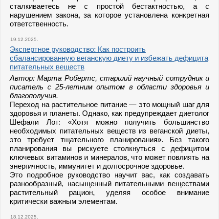
сталкиваетесь не с простой бестактностью, а с
нарушением закона, за которое установлена конкретная
ответственность.
19.12.2025.
Экспертное руководство: Как построить
сбалансированную веганскую диету и избежать дефицита
питательных веществ
Автор: Марта Робертс, старший научный сотрудник и
писатель с 25-летним опытом в области здоровья и
благополучия.
Переход на растительное питание — это мощный шаг для
здоровья и планеты. Однако, как предупреждает диетолог
Шефали Лот: «Хотя можно получить большинство
необходимых питательных веществ из веганской диеты,
это требует тщательного планирования». Без такого
планирования вы рискуете столкнуться с дефицитом
ключевых витаминов и минералов, что может повлиять на
энергичность, иммунитет и долгосрочное здоровье.
Это подробное руководство научит вас, как создавать
разнообразный, насыщенный питательными веществами
растительный рацион, уделяя особое внимание
критически важным элементам.
18.12.2025.