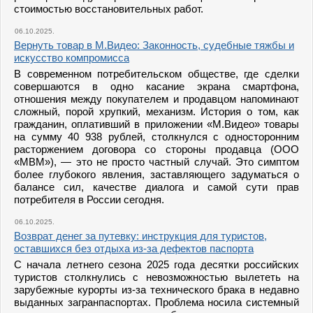
стоимостью восстановительных работ.
06.10.2025.
Вернуть товар в М.Видео: Законность, судебные тяжбы и
искусство компромисса
В современном потребительском обществе, где сделки
совершаются в одно касание экрана смартфона,
отношения между покупателем и продавцом напоминают
сложный, порой хрупкий, механизм. История о том, как
гражданин, оплативший в приложении «М.Видео» товары
на сумму 40 938 рублей, столкнулся с односторонним
расторжением договора со стороны продавца (ООО
«МВМ»), — это не просто частный случай. Это симптом
более глубокого явления, заставляющего задуматься о
балансе сил, качестве диалога и самой сути прав
потребителя в России сегодня.
06.10.2025.
Возврат денег за путевку: инструкция для туристов,
оставшихся без отдыха из-за дефектов паспорта
С начала летнего сезона 2025 года десятки российских
туристов столкнулись с невозможностью вылететь на
зарубежные курорты из-за технического брака в недавно
выданных загранпаспортах. Проблема носила системный