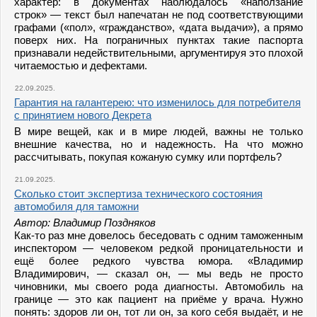
характер: в документах наблюдалось «наползание
строк» — текст был напечатан не под соответствующими
графами («пол», «гражданство», «дата выдачи»), а прямо
поверх них. На пограничных пунктах такие паспорта
признавали недействительными, аргументируя это плохой
читаемостью и дефектами.
22.09.2025.
Гарантия на галантерею: что изменилось для потребителя
с принятием нового Декрета
В мире вещей, как и в мире людей, важны не только
внешние качества, но и надежность. На что можно
рассчитывать, покупая кожаную сумку или портфель?
21.09.2025.
Сколько стоит экспертиза технического состояния
автомобиля для таможни
Автор: Владимир Поздняков
Как-то раз мне довелось беседовать с одним таможенным
инспектором — человеком редкой проницательности и
ещё более редкого чувства юмора. «Владимир
Владимирович, — сказал он, — мы ведь не просто
чиновники, мы своего рода диагносты. Автомобиль на
границе — это как пациент на приёме у врача. Нужно
понять: здоров ли он, тот ли он, за кого себя выдаёт, и не