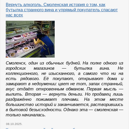
Вернуть алкоголь. Смоленская история о том, как
бутылка странного вина и упрямый покупатель спасают
нас всех
Смоленск, один из обычных будней. На полке одного из
городских магазинов — бутылка вина. Не
коллекционного, не изысканного, а самого что ни на
есть рядового. Её покупают, открывают дома и
замирают в недоумении: цвет не тот, запах странный,
вкус отдаёт откровенным обманом. Первая мысль —
вылить. Вторая — вернуть деньги. Но продавец лишь
раздражённо пожимает плечами. На этом месте
большинство историй и заканчивается, растворившись
в бытовой безысходности. Однако эта — смоленская —
только начиналась.
08.10.2025.