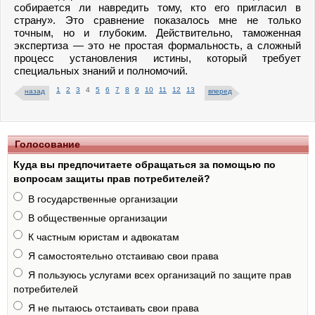
собирается ли навредить тому, кто его пригласил в
страну». Это сравнение показалось мне не только
точным, но и глубоким. Действительно, таможенная
экспертиза — это не простая формальность, а сложный
процесс установления истины, который требует
специальных знаний и полномочий.
1
2
3
4
5
6
7
8
9
10
11
12
13
назад
вперед
Голосование
Куда вы предпочитаете обращаться за помощью по
вопросам защиты прав потребителей?
В государственные организации
В общественные организации
К частным юристам и адвокатам
Я самостоятельно отстаиваю свои права
Я пользуюсь услугами всех организаций по защите прав
потребителей
Я не пытаюсь отстаивать свои права