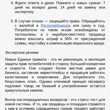
Ждите ответа и денег. Помните о новых сроках: 7
дней на возврат денег, 14 дней на замену или
экспертизу.
В случае отказа — защищайте права. Обращайтесь
с жалобой в
Роспотребнадзор
или сразу в суд.
Потребители по таким искам освобождены от
госпошлины, а с недобросовестного продавца
можно взыскать штраф в 50% от присужденной
суммы, неустойку и компенсацию морального вреда.
Экспертное резюме
Новые Единые правила - это не революция, а эволюция
защиты прав потребителей в сторону большей конкретики
и скорости. Они создают более жесткие рамки для
бизнеса, заставляя маркетплейсы и продавцов работать
качественнее и оперативнее. Для потребителя это,
безусловно, плюс. Однако ключевой принцип «возврату
подлежит товар, не бывший в употреблении» остается
краеугольным камнем.
Волна послепраздничных возвратов - это стресс-тест для
новой системы. И то, как продавцы и площадки справятся
с ним в условиях сокращенных сроков, покажет, работает