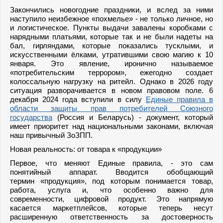
Закончились новогодние праздники, и вслед за ними
наступило неизбежное «похмелье» - не только личное, но
и логистическое. Пункты выдачи завалены коробками с
нарядными платьями, которые так и не были надеты на
бал, гирляндами, которые показались тусклыми, и
искусственными ёлками, утратившими свою магию к 10
января. Это явление, иронично называемое
«потребительским террором», ежегодно создает
колоссальную нагрузку на ритейл. Однако в 2026 году
ситуация разворачивается в новом правовом поле. 6
декабря 2024 года вступили в силу
Единые правила в
области защиты прав потребителей Союзного
государства
(Россия и Беларусь) - документ, который
имеет приоритет над национальными законами, включая
наш привычный ЗоЗПП.
Новая реальность: от товара к «продукции»
Первое, что меняют Единые правила, - это сам
понятийный аппарат. Вводится обобщающий
термин «продукция», под которым понимается товар,
работа, услуга и, что особенно важно для
современности, цифровой продукт. Это напрямую
касается маркетплейсов, которые теперь несут
расширенную ответственность за достоверность