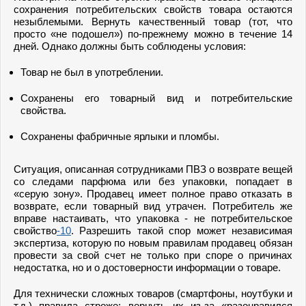
сохранения потребительских свойств товара остаются
незыблемыми. Вернуть качественный товар (тот, что
просто «не подошел») по-прежнему можно в течение 14
дней. Однако должны быть соблюдены условия:
Товар не был в употреблении.
Сохранены его товарный вид и потребительские
свойства.
Сохранены фабричные ярлыки и пломбы.
Ситуация, описанная сотрудниками ПВЗ о возврате вещей
со следами парфюма или без упаковки, попадает в
«серую зону». Продавец имеет полное право отказать в
возврате, если товарный вид утрачен. Потребитель же
вправе настаивать, что упаковка - не потребительское
свойство
-10
. Разрешить такой спор может независимая
экспертиза, которую по новым правилам продавец обязан
провести за свой счет не только при споре о причинах
недостатка, но и о достоверности информации о товаре.
Для технически сложных товаров (смартфоны, ноутбуки и
т.д.) правила строже: вернуть их из-за «разонравился