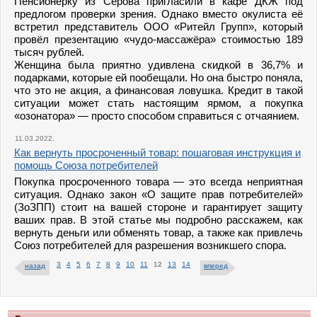
Пенсионерку из Серова пригласили в кафе ДКЖ под
предлогом проверки зрения. Однако вместо окулиста её
встретил представитель ООО «Ритейл Групп», который
провёл презентацию «чудо-массажёра» стоимостью 189
тысяч рублей.
Женщина была приятно удивлена скидкой в 36,7% и
подарками, которые ей пообещали. Но она быстро поняла,
что это не акция, а финансовая ловушка. Кредит в такой
ситуации может стать настоящим ярмом, а покупка
«озонатора» — просто способом справиться с отчаянием.
11.03.2022.
Как вернуть просроченный товар: пошаговая инструкция и
помощь Союза потребителей
Покупка просроченного товара — это всегда неприятная
ситуация. Однако закон «О защите прав потребителей»
(ЗоЗПП) стоит на вашей стороне и гарантирует защиту
ваших прав. В этой статье мы подробно расскажем, как
вернуть деньги или обменять товар, а также как привлечь
Союз потребителей для разрешения возникшего спора.
3
4
5
6
7
8
9
10
11
12
13
14
назад
вперед