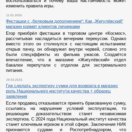
воспользоваться и почему ваша настойчивость может
изменить правила игры.
11.01.2024.
Фисташки с „белковым дополнением“: Как „Жигулёвский“
магазин кормит клиентов личинками
Егор приобрёл фисташки в торговом центре «Космос»,
рассчитывая насладиться вечерним перекусом. Однако
вместо этого он столкнулся с настоящим испытанием:
открыв пачку, он обнаружил внутри червей, словно это
были спецэффекты из фильма ужасов. Создаётся
впечатление, что в магазине «Жигулёвский» отдел
бакалеи перепутали с отделом для экстремального
питания.
29.03.2023.
Где сделать экспертизу сумки для возврата в магазин:
роль Национального института качества + образец
заявления
Если продавец отказывается принять бракованную сумку,
ссылаясь на нарушение условий эксплуатации, то
решающим доказательством станет независимая
экспертиза. С 2024 года Национальный институт качества
станет ключевым игроком в этой сфере. Заключения НИК
признаются судами и Роспотребнадзором, что