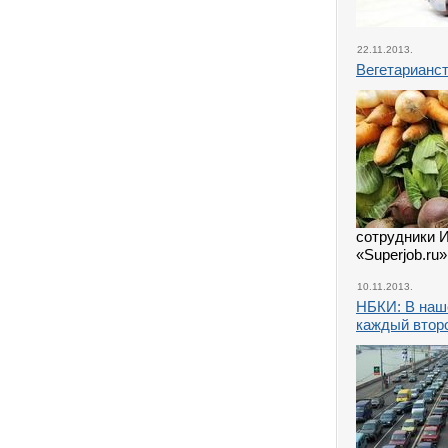
22.11.2013.
Вегетарианст
сотрудники 
«Superjob.ru
10.11.2013.
НБКИ: В наше
каждый втор