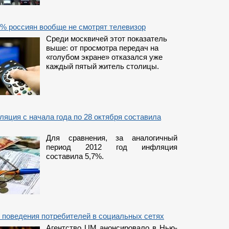
0% россиян вообще не смотрят телевизор
Среди москвичей этот показатель
выше: от просмотра передач на
«голубом экране» отказался уже
каждый пятый житель столицы.
ляция с начала года по 28 октября составила
Для сравнения, за аналогичный
период 2012 год инфляция
составила 5,7%.
 поведения потребителей в социальных сетях
Агентство UM анонсировало в Нью-