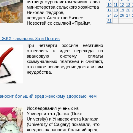
пятницу журналистам заявил глава
10
11
12
13
министерства сельского хозяйства
17
18
19
20
Николай Федоров,
24
25
26
27
передает Агентство Бизнес
31
Новостей со ссылкой
«
Прайм
».
 ЖКХ - авансом: За и Против
Три четверти россиян негативно
отнеслись к идее перехода на
авансовую систему оплаты
коммунальных платежей и считают,
что такое нововведение доставит им
неудобства.
аносит больший вред женскому здоровью, чем
Исследования ученых из
Университета Дьюка (Duke
University) и Университета Калгари
(University of Calgary) показали, что
«недосып» наносит больший вред