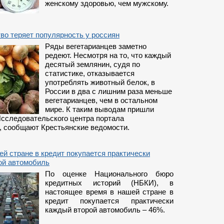
женскому здоровью, чем мужскому.
во теряет популярность у россиян
Ряды вегетарианцев заметно
редеют. Несмотря на то, что каждый
десятый землянин, судя по
статистике, отказывается
употреблять животный белок, в
России в два с лишним раза меньше
вегетарианцев, чем в остальном
мире. К таким выводам пришли
Исследовательского центра портала
», сообщают Крестьянские ведомости.
й стране в кредит покупается практически
ой автомобиль
По оценке Национального бюро
кредитных историй (НБКИ), в
настоящее время в нашей стране в
кредит покупается практически
каждый второй автомобиль – 46%.