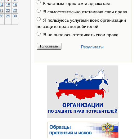
К частным юристам и адвокатам
14
15
16
21
22
23
Я самостоятельно отстаиваю свои права
28
29
30
Я пользуюсь услугами всех организаций
по защите прав потребителей
Я не пытаюсь отстаивать свои права
Результаты