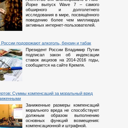
Йорке выпуск Wave 7 – самого
обширного и долголетнего
исследования в мире, посвящённого
поведению более чем миллиарда
активных интернет-пользователей.
в России подорожают алкоголь, бензин и табак
Президент России Владимир Путин
подписал закон об индексации
ставок акцизов на 2014-2016 годы,
сообщается на сайте Кремля.
ертов: Суммы компенсаций за моральный вред
ниженными
Заниженные размеры компенсаций
морального вреда не способствуют
должным образом выполнению
основных функций возмещения:
компенсационной и штрафной.