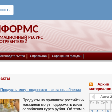
НФОРМС
РМАЦИОННЫЙ РЕСУРС
ПОТРЕБИТЕЛЕЙ
Законодательство
Справочник
Обращения граждан
факты
Архив
материалов
 Продукты могут подорожать из-за ослабления
Август
2
Продукты на прилавках российских
Пн
Вт
Ср
Чт
магазинов могут подорожать из-за
ослабления курса рубля. Об этом в
3
4
5
6