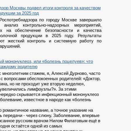
зор Москвы подвел итоги контроля за качеством
дукции за 2025 год
Роспотребнадзора по городу Москве завершило
 анализ контрольно-надзорных мероприятий,
ых на обеспечение безопасности и качества
олочной продукции в 2025 году. Результаты
уют жесткий контроль и системную работу по
арушений.
й мононуклеоз, или «болезнь поцелуев»: что
 каждому родителю
с многолетним стажем, я, Алексей Дурново, часто
с вопросами обеспокоенных родителей: «Доктор,
гина, но не проходит уже вторую неделю»,
 увеличились лимфоузлы?». За этими
нередко скрывается инфекционный мононуклеоз
аболевание, известное в народе как «болезнь
о романтичное название, а точное указание на
ь передачи - через слюну. Заболевание, впервые
исанное русским врачом Нилом Филатовым ещё в
егодня остаётся одной из самых