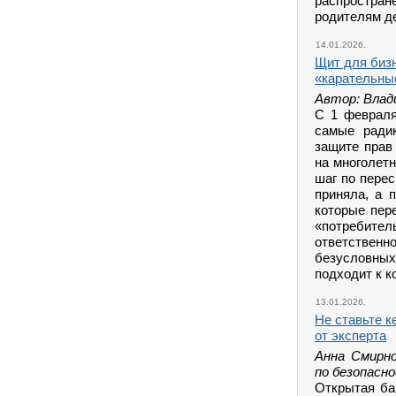
распространё
родителям д
14.01.2026.
Щит для бизн
«карательн
Автор: Влад
С 1 февраля
самые ради
защите прав
на многолет
шаг по пере
приняла, а 
которые пер
«потребит
ответственн
безусловн
подходит к к
13.01.2026.
Не ставьте к
от эксперта
Анна Смирно
по безопасн
Открытая ба