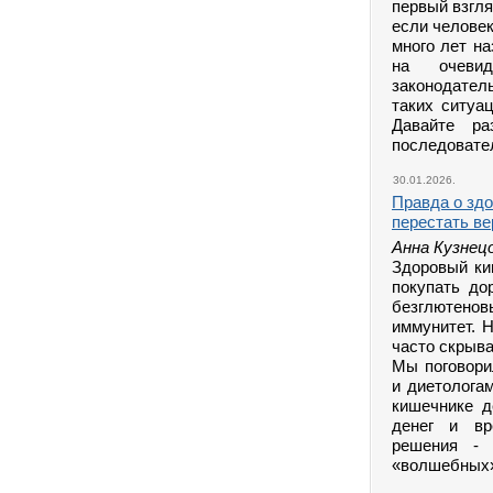
первый взгля
если челове
много лет на
на очевид
законодател
таких ситуа
Давайте ра
последовате
30.01.2026.
Правда о здо
перестать ве
Анна Кузнец
Здоровый ки
покупать до
безглютенов
иммунитет. 
часто скрыв
Мы поговори
и диетологам
кишечнике д
денег и вр
решения - 
«волшебных»