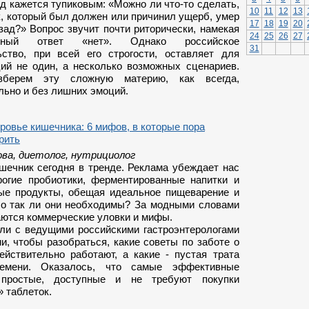
д кажется тупиковым: «Можно ли что-то сделать,
10
11
12
13
к, который был должен или причинил ущерб, умер
17
18
19
20
зад?» Вопрос звучит почти риторически, намекая
24
25
26
27
ный ответ «нет». Однако российское
31
ьство, при всей его строгости, оставляет для
ций не один, а несколько возможных сценариев.
зберем эту сложную материю, как всегда,
льно и без лишних эмоций.
ровье кишечника: 6 мифов, в которые пора
рить
ова, диетолог, нутрициолог
шечник сегодня в тренде. Реклама убеждает нас
рогие пробиотики, ферментированные напитки и
ые продукты, обещая идеальное пищеварение и
Но так ли они необходимы? За модными словами
аются коммерческие уловки и мифы.
ли с ведущими российскими гастроэнтерологами
и, чтобы разобраться, какие советы по заботе о
ействительно работают, а какие - пустая трата
емени. Оказалось, что самые эффективные
простые, доступные и не требуют покупки
 таблеток.