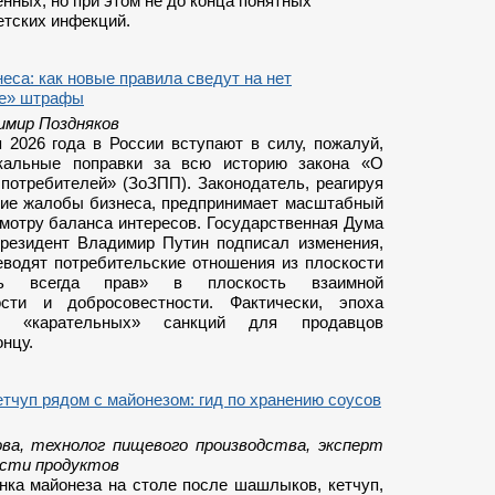
нных, но при этом не до конца понятных
етских инфекций.
еса: как новые правила сведут на нет
ые» штрафы
имир Поздняков
 2026 года в России вступают в силу, пожалуй,
кальные поправки за всю историю закона «О
 потребителей» (ЗоЗПП). Законодатель, реагируя
ние жалобы бизнеса, предпринимает масштабный
смотру баланса интересов. Государственная Дума
президент Владимир Путин подписал изменения,
еводят потребительские отношения из плоскости
ель всегда прав» в плоскость взаимной
ости и добросовестности. Фактически, эпоха
ых «карательных» санкций для продавцов
онцу.
етчуп рядом с майонезом: гид по хранению соусов
ва, технолог пищевого производства, эксперт
ости продуктов
нка майонеза на столе после шашлыков, кетчуп,