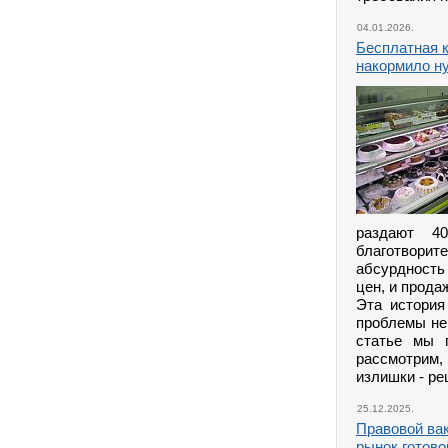
04.01.2026.
Бесплатная к
накормило 
раздают 4
благотвори
абсурдность
цен, и прода
Эта история
проблемы не
статье мы 
рассмотрим,
излишки - ре
25.12.2025.
Правовой вак
рынок готово