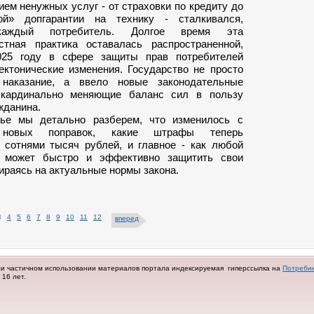
ем ненужных услуг - от страховки по кредиту до
ной» допгарантии на технику - сталкивался,
каждый потребитель. Долгое время эта
стная практика оставалась распространенной,
025 году в сфере защиты прав потребителей
ектонические изменения. Государство не просто
 наказание, а ввело новые законодательные
 кардинально меняющие баланс сил в пользу
жданина.
тье мы детально разберем, что изменилось с
 новых поправок, какие штрафы теперь
 сотнями тысяч рублей, и главное - как любой
ь может быстро и эффективно защитить свои
ираясь на актуальные нормы закона.
3
4
5
6
7
8
9
10
11
12
вперед
ли частичном использовании материалов портала индексируемая гиперссылка на
Потреби
16 лет.