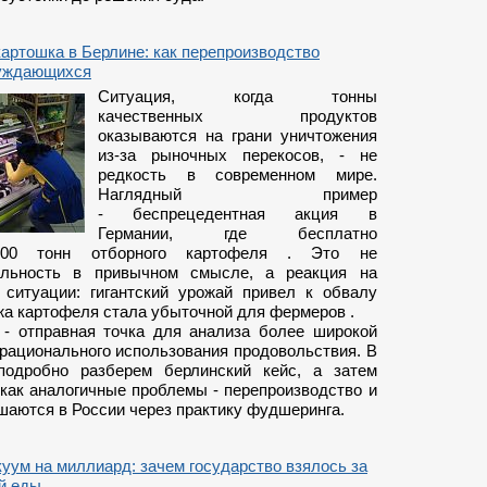
артошка в Берлине: как перепроизводство
нуждающихся
Ситуация, когда тонны
качественных продуктов
оказываются на грани уничтожения
из-за рыночных перекосов, - не
редкость в современном мире.
Наглядный пример
- беспрецедентная акция в
Германии, где бесплатно
000 тонн отборного картофеля . Это не
тельность в привычном смысле, а реакция на
 ситуации: гигантский урожай привел к обвалу
жа картофеля стала убыточной для фермеров .
 - отправная точка для анализа более широкой
рационального использования продовольствия. В
подробно разберем берлинский кейс, а затем
 как аналогичные проблемы - перепроизводство и
шаются в России через практику фудшеринга.
уум на миллиард: зачем государство взялось за
й еды