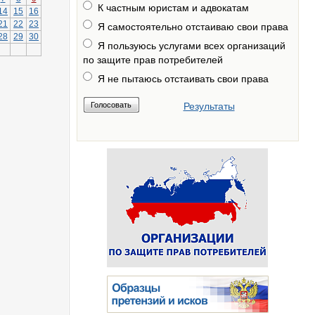
К частным юристам и адвокатам
14
15
16
21
22
23
Я самостоятельно отстаиваю свои права
28
29
30
Я пользуюсь услугами всех организаций
по защите прав потребителей
Я не пытаюсь отстаивать свои права
Результаты