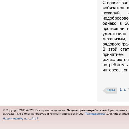
С навязывани
«обязатель
пожалуй, 
недобросове
однако в 2
произошли т
ужесточило
механизмы,
рядового гра
В этой ста
принятием
исчисляются
потребител
интересы, оп
1
2
назад
© Copyright 2011-2023. Все права защищены.
Защита прав потребителей
. При полном и
высказанные в блогах, форуме и комментариях к статьям.
Техподдержка.
Для лиц старше 
Нашли ошибку на сайте?