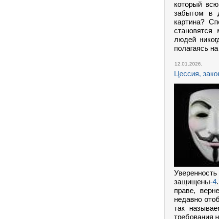
который всю
забытом в 
картина? Сп
становятся 
людей никог
полагаясь на
12.01.2026.
Цессия, зако
Уверенность 
защищены
-4
праве, верн
недавно отоб
так называе
требования н