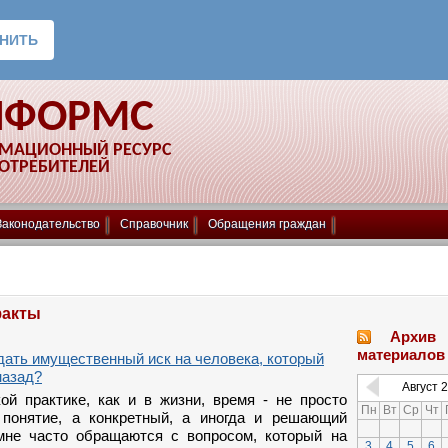
НФОРМС
РМАЦИОННЫЙ РЕСУРС
ПОТРЕБИТЕЛЕЙ
Законодательство
Справочник
Обращения граждан
факты
Архив
материалов
дать имущественный иск на человека, который
назад?
Август
2
ой практике, как и в жизни, время - не просто
Пн
Вт
Ср
Чт
 понятие, а конкретный, а иногда и решающий
мне часто обращаются с вопросом, который на
3
4
5
6