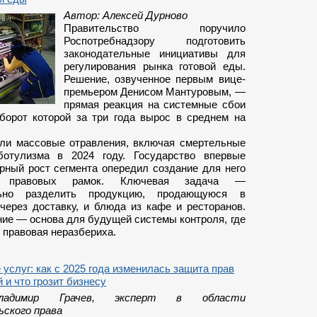
Автор: Алексей Дурново
Правительство поручило
Роспотребнадзору подготовить
законодательные инициативы для
регулирования рынка готовой еды.
Решение, озвученное первым вице-
премьером Денисом Мантуровым, —
прямая реакция на системные сбои
оборот которой за три года вырос в среднем на
ли массовые отравления, включая смертельные
ботулизма в 2024 году. Государство впервые
урный рост сегмента опередил создание для него
х правовых рамок. Ключевая задача —
льно разделить продукцию, продающуюся в
 через доставку, и блюда из кафе и ресторанов.
ние — основа для будущей системы контроля, где
 правовая неразбериха.
услуг: как с 2025 года изменилась защита прав
 и что грозит бизнесу
ладимир Грачев, эксперт в области
ского права