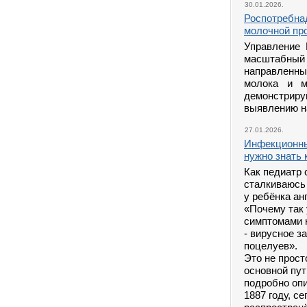
30.01.2026.
Роспотребнад
молочной про
Управление 
масштабный
направленн
молока и м
демонстрир
выявлению н
27.01.2026.
Инфекционны
нужно знать
Как педиатр 
сталкиваюсь 
у ребёнка ан
«Почему так
симптомами 
- вирусное з
поцелуев».
Это не прост
основной пут
подробно оп
1887 году, с