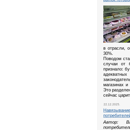
в отрасли, 
30%.
Поводом ста
случаи от 
признало: б
адекватны
законодате
магазинах и
Это разделе
сейчас царит
22.12.2025.
Навязывание 
потребителей
Автор: В
потребитель