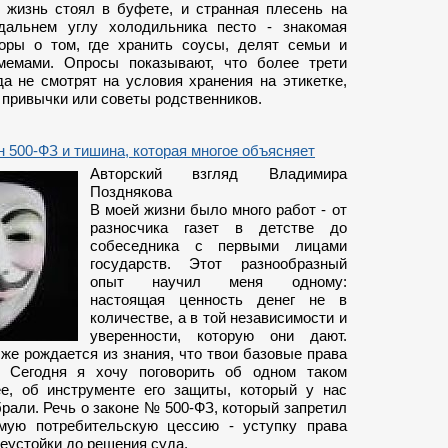
 жизнь стоял в буфете, и странная плесень на
дальнем углу холодильника песто - знакомая
оры о том, где хранить соусы, делят семьи и
мемами. Опросы показывают, что более трети
да не смотрят на условия хранения на этикетке,
 привычки или советы родственников.
н 500-ФЗ и тишина, которая многое объясняет
Авторский взгляд Владимира
Позднякова
В моей жизни было много работ - от
разносчика газет в детстве до
собеседника с первыми лицами
государств. Этот разнообразный
опыт научил меня одному:
настоящая ценность денег не в
количестве, а в той независимости и
уверенности, которую они дают.
же рождается из знания, что твои базовые права
. Сегодня я хочу поговорить об одном таком
ее, об инструменте его защиты, который у нас
рали. Речь о законе № 500-ФЗ, который запретил
мую потребительскую цессию - уступку права
еустойки до решения суда.