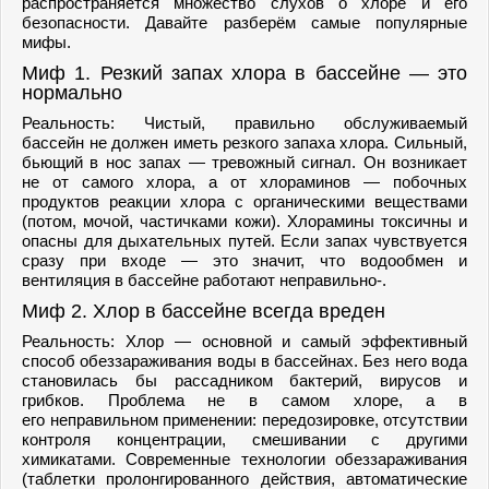
распространяется множество слухов о хлоре и его
безопасности. Давайте разберём самые популярные
мифы.
Миф 1. Резкий запах хлора в бассейне — это
нормально
Реальность: Чистый, правильно обслуживаемый
бассейн не должен иметь резкого запаха хлора. Сильный,
бьющий в нос запах — тревожный сигнал. Он возникает
не от самого хлора, а от хлораминов — побочных
продуктов реакции хлора с органическими веществами
(потом, мочой, частичками кожи). Хлорамины токсичны и
опасны для дыхательных путей. Если запах чувствуется
сразу при входе — это значит, что водообмен и
вентиляция в бассейне работают неправильно-.
Миф 2. Хлор в бассейне всегда вреден
Реальность: Хлор — основной и самый эффективный
способ обеззараживания воды в бассейнах. Без него вода
становилась бы рассадником бактерий, вирусов и
грибков. Проблема не в самом хлоре, а в
его неправильном применении: передозировке, отсутствии
контроля концентрации, смешивании с другими
химикатами. Современные технологии обеззараживания
(таблетки пролонгированного действия, автоматические