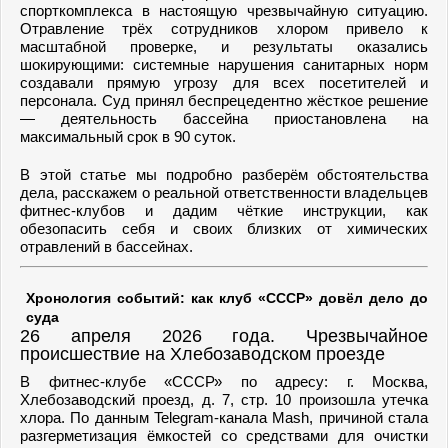
спорткомплекса в настоящую чрезвычайную ситуацию.
Отравление трёх сотрудников хлором привело к
масштабной проверке, и результаты оказались
шокирующими: системные нарушения санитарных норм
создавали прямую угрозу для всех посетителей и
персонала. Суд принял беспрецедентно жёсткое решение
— деятельность бассейна приостановлена на
максимальный срок в 90 суток.
В этой статье мы подробно разберём обстоятельства
дела, расскажем о реальной ответственности владельцев
фитнес-клубов и дадим чёткие инструкции, как
обезопасить себя и своих близких от химических
отравлений в бассейнах.
Хронология событий: как клуб «СССР» довёл дело до
суда
26 апреля 2026 года. Чрезвычайное
происшествие на Хлебозаводском проезде
В фитнес-клубе «СССР» по адресу: г. Москва,
Хлебозаводский проезд, д. 7, стр. 10 произошла утечка
хлора. По данным Telegram-канала Mash, причиной стала
разгерметизация ёмкостей со средствами для очистки