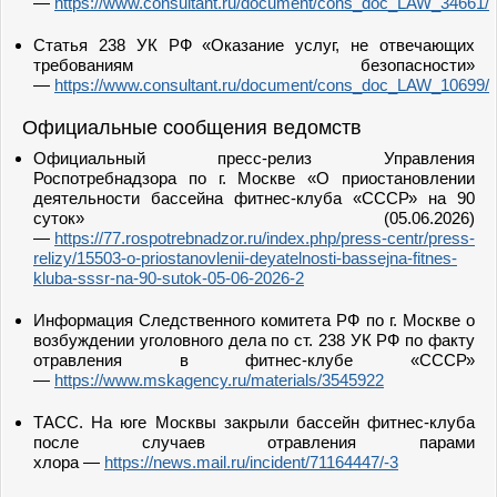
—
https://www.consultant.ru/document/cons_doc_LAW_34661/
Статья 238 УК РФ «Оказание услуг, не отвечающих
требованиям безопасности»
—
https://www.consultant.ru/document/cons_doc_LAW_10699/
Официальные сообщения ведомств
Официальный пресс-релиз Управления
Роспотребнадзора по г. Москве «О приостановлении
деятельности бассейна фитнес-клуба «СССР» на 90
суток» (05.06.2026)
—
https://77.rospotrebnadzor.ru/index.php/press-centr/press-
relizy/15503-o-priostanovlenii-deyatelnosti-bassejna-fitnes-
kluba-sssr-na-90-sutok-05-06-2026
-2
Информация Следственного комитета РФ по г. Москве о
возбуждении уголовного дела по ст. 238 УК РФ по факту
отравления в фитнес-клубе «СССР»
—
https://www.mskagency.ru/materials/3545922
ТАСС. На юге Москвы закрыли бассейн фитнес-клуба
после случаев отравления парами
хлора —
https://news.mail.ru/incident/71164447/
-3