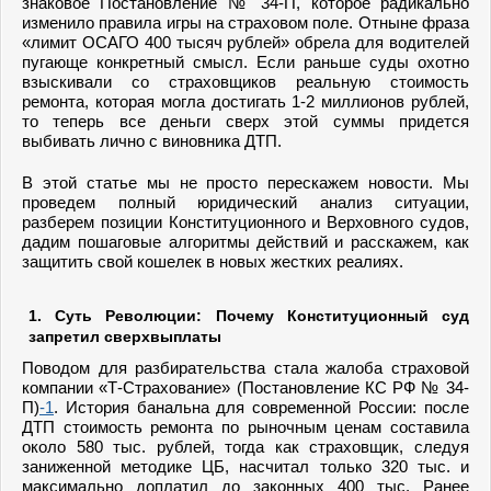
знаковое Постановление № 34-П, которое радикально
изменило правила игры на страховом поле. Отныне фраза
«лимит ОСАГО 400 тысяч рублей» обрела для водителей
пугающе конкретный смысл. Если раньше суды охотно
взыскивали со страховщиков реальную стоимость
ремонта, которая могла достигать 1-2 миллионов рублей,
то теперь все деньги сверх этой суммы придется
выбивать лично с виновника ДТП.
В этой статье мы не просто перескажем новости. Мы
проведем полный юридический анализ ситуации,
разберем позиции Конституционного и Верховного судов,
дадим пошаговые алгоритмы действий и расскажем, как
защитить свой кошелек в новых жестких реалиях.
1. Суть Революции: Почему Конституционный суд
запретил сверхвыплаты
Поводом для разбирательства стала жалоба страховой
компании «Т-Страхование» (Постановление КС РФ № 34-
П)
-1
. История банальна для современной России: после
ДТП стоимость ремонта по рыночным ценам составила
около 580 тыс. рублей, тогда как страховщик, следуя
заниженной методике ЦБ, насчитал только 320 тыс. и
максимально доплатил до законных 400 тыс. Ранее