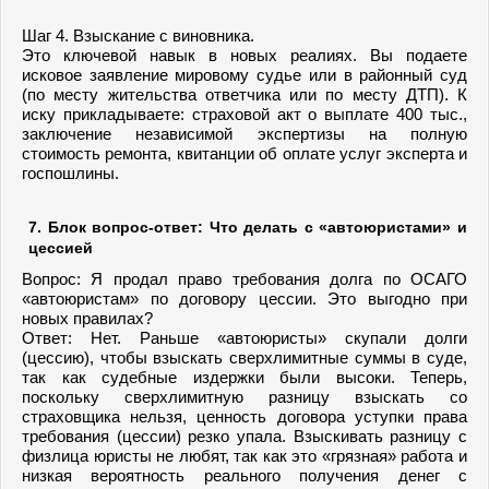
Шаг 4. Взыскание с виновника.
Это ключевой навык в новых реалиях. Вы подаете
исковое заявление мировому судье или в районный суд
(по месту жительства ответчика или по месту ДТП). К
иску прикладываете: страховой акт о выплате 400 тыс.,
заключение независимой экспертизы на полную
стоимость ремонта, квитанции об оплате услуг эксперта и
госпошлины.
7. Блок вопрос-ответ: Что делать с «автоюристами» и
цессией
Вопрос: Я продал право требования долга по ОСАГО
«автоюристам» по договору цессии. Это выгодно при
новых правилах?
Ответ: Нет. Раньше «автоюристы» скупали долги
(цессию), чтобы взыскать сверхлимитные суммы в суде,
так как судебные издержки были высоки. Теперь,
поскольку сверхлимитную разницу взыскать со
страховщика нельзя, ценность договора уступки права
требования (цессии) резко упала. Взыскивать разницу с
физлица юристы не любят, так как это «грязная» работа и
низкая вероятность реального получения денег с