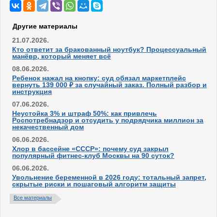
Другие материалы
21.07.2026.
Кто ответит за бракованный ноутбук? Процессуальный
манёвр, который меняет всё
08.06.2026.
Ребенок нажал на кнопку: суд обязал маркетплейс
вернуть 139 000 ₽ за случайный заказ. Полный разбор и
инструкция
07.06.2026.
Неустойка 3% и штраф 50%: как привлечь
Роспотребнадзор и отсудить у подрядчика миллион за
некачественный дом
06.06.2026.
Хлор в бассейне «СССР»: почему суд закрыл
популярный фитнес-клуб Москвы на 90 суток?
06.06.2026.
Увольнение беременной в 2026 году: тотальный запрет,
скрытые риски и пошаговый алгоритм защиты
Все материалы