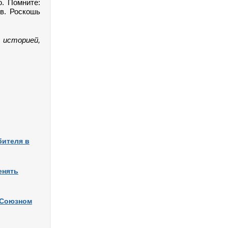
. Помните:
ов. Роскошь
 историей,
бителя в
енять
и Союзном