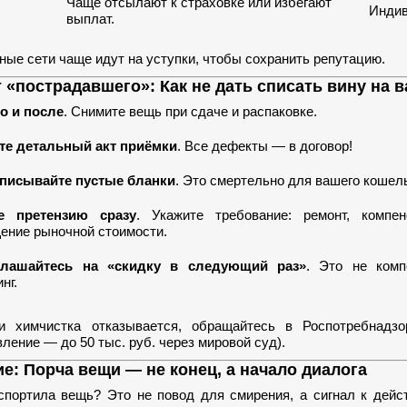
Чаще отсылают к страховке или избегают
Индив
выплат.
пные сети чаще идут на уступки, чтобы сохранить репутацию.
 «пострадавшего»: Как не дать списать вину на в
о и после
. Снимите вещь при сдаче и распаковке.
те детальный акт приёмки
. Все дефекты — в договор!
писывайте пустые бланки
. Это смертельно для вашего кошел
е претензию сразу
. Укажите требование: ремонт, компе
ение рыночной стоимости.
глашайтесь на «скидку в следующий раз»
. Это не комп
нг.
и химчистка отказывается, обращайтесь в Роспотребнадз
вление — до 50 тыс. руб. через мировой суд).
е: Порча вещи — не конец, а начало диалога
спортила вещь? Это не повод для смирения, а сигнал к дейс