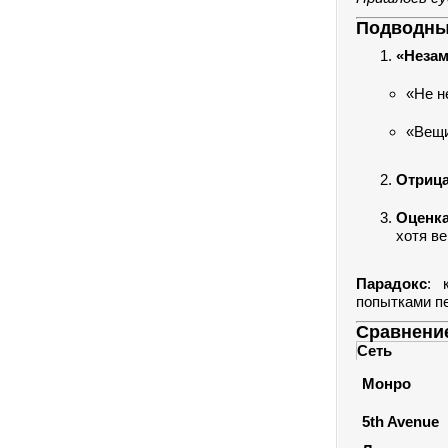
Подводные
«Незам
«Не н
«Вещи
Отриц
Оценк
хотя ве
Парадокс
: 
попытками п
Сравнение
Сеть
Монро
5th Avenue