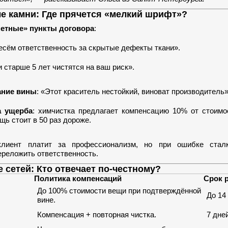
 камни: Где прячется «мелкий шрифт»?
етные» пункты договора
:
есём ответственность за скрытые дефекты ткани».
 старше 5 лет чистятся на ваш риск».
ание вины
: «Этот краситель нестойкий, виноват производитель»
а ущерба
: химчистка предлагает компенсацию 10% от стоимо
щь стоит в 50 раз дороже.
клиент платит за профессионализм, но при ошибке стал
ереложить ответственность.
 сетей: Кто отвечает по-честному?
Политика компенсаций
Срок 
До 100% стоимости вещи при подтверждённой
До 14
вине.
Компенсация + повторная чистка.
7 дней