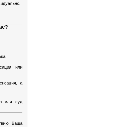
идуально.
ас?
ька.
нсация или
енсация, а
ор или суд
твию. Ваша