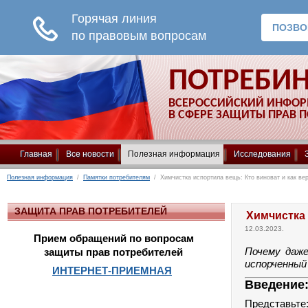
ПОТРЕБИ
ВСЕРОССИЙСКИЙ ИНФО
В СФЕРЕ ЗАЩИТЫ ПРАВ 
Главная
Все новости
Полезная информация
Исследования
Полезная информация
/
Памятки потребителям
/ Химчистка испортила вещь: Кто виноват и как ве
ЗАЩИТА ПРАВ ПОТРЕБИТЕЛЕЙ
Химчистка 
12.03.2023.
Прием обращений по вопросам
Почему даже
защиты прав потребителей
испорченный
ИНТЕРНЕТ-ПРИЕМНАЯ
Введение:
Представьте: