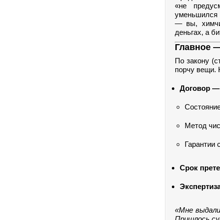
«не предус
уменьшился 
— вы, химчи
деньгах, а б
Главное —
По закону (с
порчу вещи. 
Договор —
Состояние
Метод чис
Гарантии 
Срок прет
Экспертиз
«Мне выдали
Пришлось су