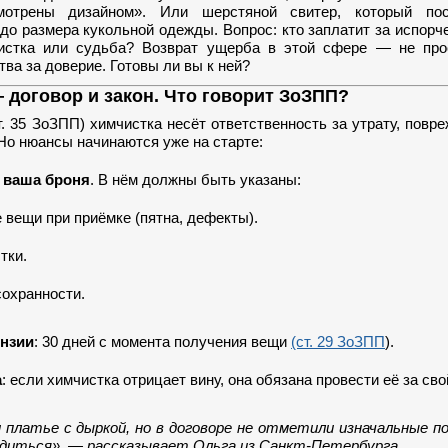
мотрены дизайном». Или шерстяной свитер, который по
до размера кукольной одежды. Вопрос: кто заплатит за испор
стка или судьба? Возврат ущерба в этой сфере — не про
итва за доверие. Готовы ли вы к ней?
 договор и закон. Что говорит ЗоЗПП?
т. 35 ЗоЗПП) химчистка несёт ответственность за утрату, повр
Но нюансы начинаются уже на старте:
 ваша броня
. В нём должны быть указаны:
 вещи при приёмке (пятна, дефекты).
тки.
сохранности.
ензии
: 30 дней с момента получения вещи
(ст. 29 ЗоЗПП
).
а
: если химчистка отрицает вину, она обязана провести её за сво
 платье с дыркой, но в договоре не отметили изначальные п
диться», — рассказывает Ольга из Санкт-Петербурга.