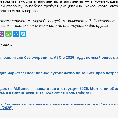
евратить эмоции в аргументы, а аргументы — в компенсацию
ей стороне, но победа требует дисциплины: чеков, фото, акт
олжна стоить нервов.
сталкивались с порчей вещей в химчистке? Поделитесь
пост — ваш опыт может стать инструкцией для других.
ериалы
аправляться без очереди на АЗС в 2026 году: полный список и
для маркетплейса: полное руководство по защите прав потре
дарок в М.Видео — пошаговая инструкция 2026. Можно ли обм
ека и вернуть деньги за подарочный сертификат
ар: полная экспертная инструкция для покупателя в России 
 (2026)