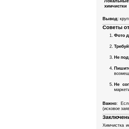
Локальные
химчистки
Вывод
: кру
Советы от
Фото д
Требуй
Не под
Пишит
возмещ
Не со
маркети
Важно
: Есл
(исковое зая
Заключени
Химчистка и