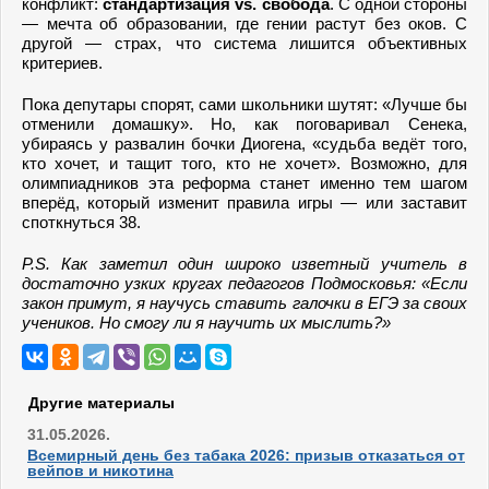
конфликт:
стандартизация vs. свобода
. С одной стороны
— мечта об образовании, где гении растут без оков. С
другой — страх, что система лишится объективных
критериев.
Пока депутары спорят, сами школьники шутят: «Лучше бы
отменили домашку». Но, как поговаривал Сенека,
убираясь у развалин бочки Диогена, «судьба ведёт того,
кто хочет, и тащит того, кто не хочет». Возможно, для
олимпиадников эта реформа станет именно тем шагом
вперёд, который изменит правила игры — или заставит
споткнуться 38.
P.S. Как заметил один широко изветный
учитель
в
достаточно узких кругах педагогов Подмосковья: «Если
закон примут, я научусь ставить галочки в ЕГЭ за своих
учеников. Но смогу ли я научить их мыслить?»
Другие материалы
31.05.2026.
Всемирный день без табака 2026: призыв отказаться от
вейпов и никотина