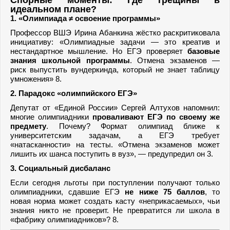
Спорные моменты: Где трещины в
идеальном плане?
1. «Олимпиада ≠ освоение программы»
Профессор ВШЭ Ирина Абанкина жёстко раскритиковала
инициативу: «Олимпиадные задачи — это креатив и
нестандартное мышление. Но ЕГЭ проверяет
базовые
знания школьной программы
. Отмена экзаменов —
риск выпустить вундеркинда, который не знает таблицу
умножения» 8.
2. Парадокс «олимпийского ЕГЭ»
Депутат от «Единой России» Сергей Алтухов напомнил:
многие олимпиадники
проваливают ЕГЭ по своему же
предмету
. Почему? Формат олимпиад ближе к
университетским задачам, а ЕГЭ требует
«натасканности» на тесты. «Отмена экзаменов может
лишить их шанса поступить в вуз», — предупредил он 3.
3. Социальный дисбаланс
Если сегодня льготы при поступлении получают только
олимпиадники, сдавшие ЕГЭ
не ниже 75 баллов
, то
новая норма может создать касту «неприкасаемых», чьи
знания никто не проверит. Не превратится ли школа в
«фабрику олимпиадников»? 8.