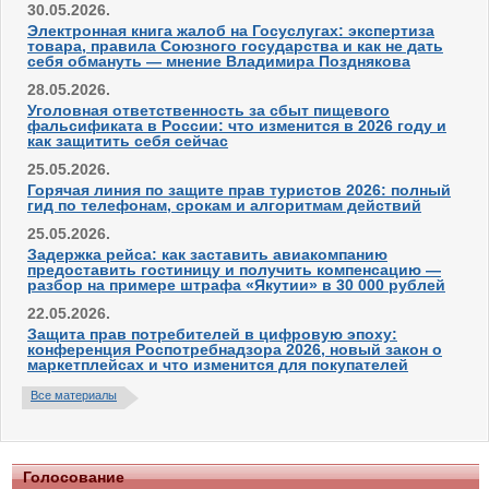
30.05.2026.
Электронная книга жалоб на Госуслугах: экспертиза
товара, правила Союзного государства и как не дать
себя обмануть — мнение Владимира Позднякова
28.05.2026.
Уголовная ответственность за сбыт пищевого
фальсификата в России: что изменится в 2026 году и
как защитить себя сейчас
25.05.2026.
Горячая линия по защите прав туристов 2026: полный
гид по телефонам, срокам и алгоритмам действий
25.05.2026.
Задержка рейса: как заставить авиакомпанию
предоставить гостиницу и получить компенсацию —
разбор на примере штрафа «Якутии» в 30 000 рублей
22.05.2026.
Защита прав потребителей в цифровую эпоху:
конференция Роспотребнадзора 2026, новый закон о
маркетплейсах и что изменится для покупателей
Все материалы
Голосование