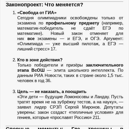
Законопроект: Что меняется?
«Свобода от ГИА»
Сегодня олимпиадники освобождены только от
экзамена по
профильному предмету
(например,
математик-победитель не сдаёт ЕГЭ по
математике). Новый закон отменяет для
них
все
экзамены — и ЕГЭ, и ОГЭ. Аргумент:
«Олимпиада — уже высший пилотаж, а ЕГЭ —
лишний стресс» 17.
Кто в зоне действия?
Только победители и призёры
заключительного
этапа ВсОШ
— элита школьного интеллекта. По
данным РИА Новости, таких в стране около 1,5 тыс.
человек в год 36.
Цель — не наказать, а поощрить
«Эти дети — будущие Ломоносовы и Ландау. Пусть
тратят время не на зубрёжку тестов, а на науку», —
заявил лидер СРЗП Сергей Миронов. Депутаты
уверены: закон создаст «тепличные условия» для
гениев, которые «прославят Россию» 211.