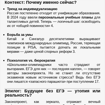
Контекст: Почему именно сейчас?
Тренд на индивидуализацию
Россия постепенно отходит от унификации образования.
В 2024 году ввели
персональные учебные планы
для
талантливых детей. Теперь — логичный шаг: освободить
их от «общей повинности» 4.
Борьба за умы
Китай и Сингапур десятилетиями выращивают
чемпионов международных олимпиад. Россия, теряющая
позиции в PISA, пытается догнать их локальными
мерами — даже ценой спорных реформ 3.
Психология vs. бюрократия
«Школьники-олимпиадники часто страдают от
выгорания. ЕГЭ для них — последняя капля», — говорят
авторы законопроекта. Но не станет ли отсутствие
экзаменов новым источником стресса? Ведь без ЕГЭ
они лишатся «запасного парашюта» при поступлении 17.
Эпилог: Будущее без ЕГЭ — утопия или
реальность?
Законопроект, как зеркало, отражает вечный