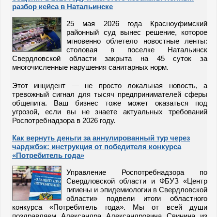
разбор кейса в Натальинске
25 мая 2026 года Красноуфимский
районный суд вынес решение, которое
мгновенно облетело новостные ленты:
столовая в поселке Натальинск
Свердловской области закрыта на 45 суток за
многочисленные нарушения санитарных норм.
Этот инцидент — не просто локальная новость, а
тревожный сигнал для тысяч предпринимателей сферы
общепита. Ваш бизнес тоже может оказаться под
угрозой, если вы не знаете актуальных требований
Роспотребнадзора в 2026 году.
Как вернуть деньги за аннулированный тур через
чарджбэк: инструкция от победителя конкурса
«Потребитель года»
Управление Роспотребнадзора по
Свердловской области и ФБУЗ «Центр
гигиены и эпидемиологии в Свердловской
области» подвели итоги областного
конкурса «Потребитель года». Мы от всей души
поздравляем Александра Александровича Свинина из