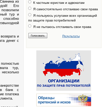
Свинина из
К частным юристам и адвокатам
едой! Его
Я самостоятельно отстаиваю свои права
ь позволили
нный тур и
Я пользуюсь услугами всех организаций
к способно
по защите прав потребителей
езвыходной
Я не пытаюсь отстаивать свои права
 возврата и
Результаты
та денег с
 полностью
вала тур,
 несколько
банкротстве
 в банк с
ние платежа
клиента.