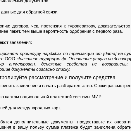
рилагаемых документов.
 данные для обратной связи.
пии: договор, чек, претензия к туроператору, доказательств
лнее пакет, тем выше вероятность одобрения с первого раза.
екст заявления:
ировать процедуру чарджбэк по транзакции от [дата] на сум
ес ООО «[название турфирмы]». Основание: услуга по договору
тур аннулирован, денежные средства не возвращены.
щие документы согласно списку.
тролируйте рассмотрение и получите средства
принять заявление и начать разбирательство. Сроки рассмотрен
 по картам национальной платежной системы МИР.
дней для международных карт.
бятся дополнительные документы, предоставьте их операти
шения в вашу пользу сумма платежа будет зачислена обратно