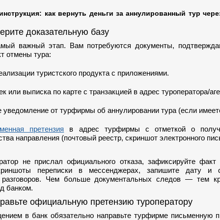
инструкция: как вернуть деньги за аннулированный тур чере
берите доказательную базу
мый важный этап. Вам потребуются документы, подтвержд
т отмены тура:
реализации туристского продукта с приложениями.
к или выписка по карте с транзакцией в адрес туроператора/аге
 уведомление от турфирмы об аннулировании тура (если имеетс
менная претензия
в адрес турфирмы с отметкой о получ
ства направления (почтовый реестр, скриншот электронного пис
ратор не прислал официального отказа, зафиксируйте факт 
криншоты переписки в мессенджерах, запишите дату и 
 разговоров. Чем больше документальных следов — тем к
д банком.
правьте официальную претензию туроператору
ением в банк обязательно направьте турфирме письменную п