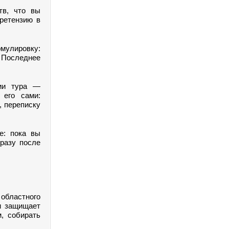
тв, что вы
ретензию в
мулировку:
 Последнее
ции тура —
 его сами:
, переписку
е: пока вы
разу после
бластного
и защищает
, собирать