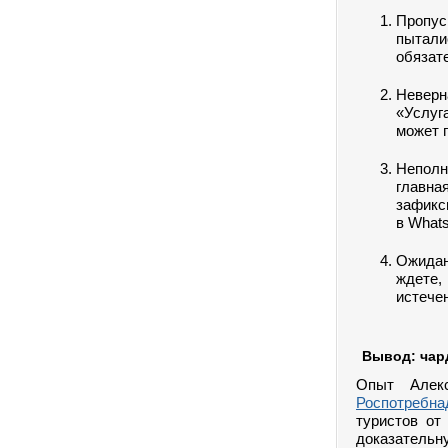
Пропус
пытали
обязат
Неверн
«Услуг
может п
Неполн
главна
зафикс
в Whats
Ожидан
ждете,
истечен
Вывод: чар
Опыт Алек
Роспотребна
туристов от
доказательну