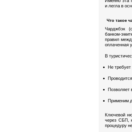
Именно эта 
и легла в ос
Что такое ч
Чарджбэк (c
банком-эмит
правил между
оплаченная у
В туристичес
Не требует 
Проводится 
Позволяет 
Применим д
Ключевой ню
через СБП, 
процедуру не