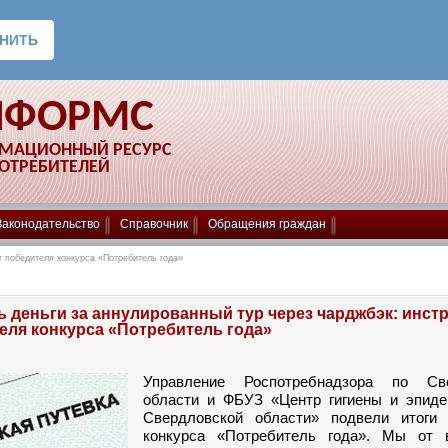
НФОРМС
РМАЦИОННЫЙ РЕСУРС
ПОТРЕБИТЕЛЕЙ
Законодательство
Справочник
Обращения граждан
т победителя конкурса «Потребитель года»
ь деньги за аннулированный тур через чарджбэк: инст
еля конкурса «Потребитель года»
Управление Роспотребнадзора по Све
области и ФБУЗ «Центр гигиены и эпиде
Свердловской области» подвели итоги 
конкурса «Потребитель года». Мы от