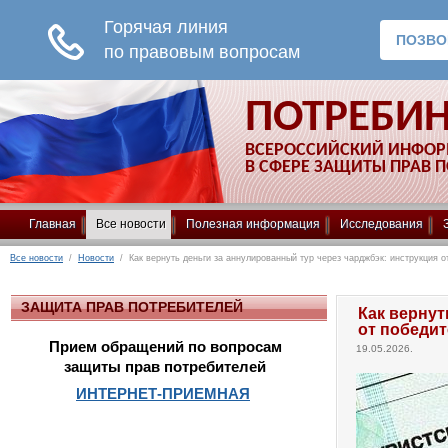
ПОТРЕБИ
ВСЕРОССИЙСКИЙ ИНФО
В СФЕРЕ ЗАЩИТЫ ПРАВ 
Главная
Все новости
Полезная информация
Исследования
Все новости
/
Новости
/ Как вернуть деньги за аннулированный тур через чарджбэк: инструкция о
ЗАЩИТА ПРАВ ПОТРЕБИТЕЛЕЙ
Как вернут
от победит
Прием обращений по вопросам
19.05.2026.
защиты прав потребителей
ИНТЕРНЕТ-ПРИЕМНАЯ