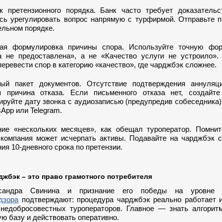
к претензионного порядка. Банк часто требует доказательс
сь урегулировать вопрос напрямую с турфирмой. Отправьте п
ельном порядке.
ая формулировка причины спора. Используйте точную фор
а не предоставлена», а не «Качество услуги не устроило».
еревести спор в категорию «качество», где чарджбэк сложнее.
ый пакет документов. Отсутствие подтверждения аннуля
я причина отказа. Если письменного отказа нет, создайте
ируйте дату звонка с аудиозаписью (предупредив собеседника)
App или Telegram.
ие «нескольких месяцев», как обещал туроператор. Помнит
 компания может исчерпать активы. Подавайте на чарджбэк с
ия 10-дневного срока по претензии.
джбэк – это право грамотного потребителя
сандра Свинина и признание его победы на уровне о
дзора
подтверждают: процедура чарджбэк реально работает 
 недобросовестных туроператоров. Главное — знать алгоритм
ю базу и действовать оперативно.