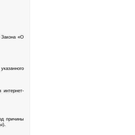
Закона «О
 указанного
з интернет-
код причины
ы).