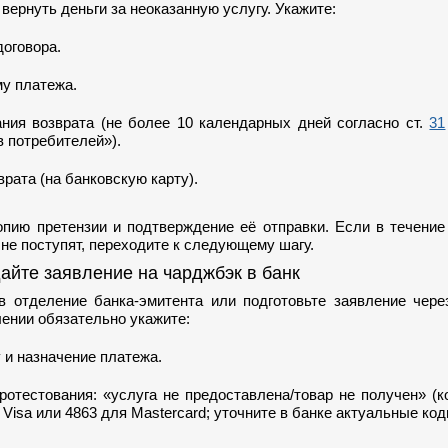
вернуть деньги за неоказанную услугу. Укажите:
договора.
му платежа.
ния возврата (не более 10 календарных дней согласно ст.
31
в потребителей»).
рата (на банковскую карту).
опию претензии и подтверждение её отправки. Если в течение
 не поступят, переходите к следующему шагу.
айте заявление на чарджбэк в банк
в отделение банка-эмитента или подготовьте заявление чере
лении обязательно укажите:
 и назначение платежа.
ротестования: «услуга не предоставлена/товар не получен» (
Visa или 4863 для Mastercard; уточните в банке актуальные код