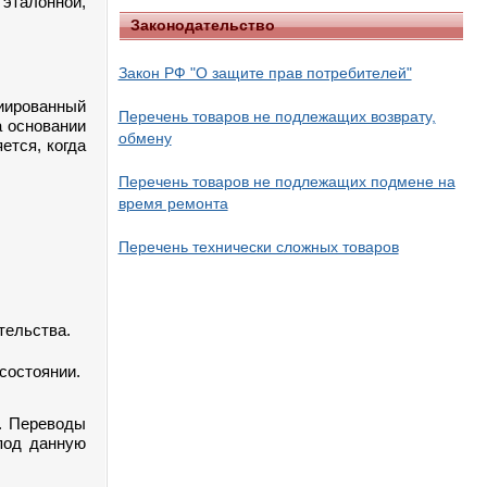
 эталонной,
Законодательство
Закон РФ "О защите прав потребителей"
иированный
Перечень товаров не подлежащих возврату,
а основании
обмену
ется, когда
Перечень товаров не подлежащих подмене на
время ремонта
Перечень технически сложных товаров
тельства.
состоянии.
й. Переводы
под данную