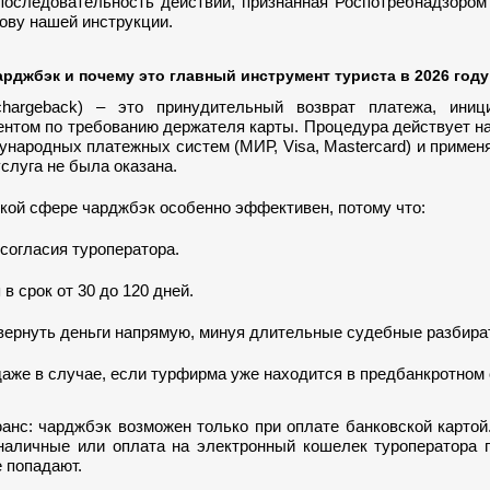
последовательность действий, признанная Роспотребнадзором
нову нашей инструкции.
арджбэк и почему это главный инструмент туриста в 2026 году
hargeback) – это принудительный возврат платежа, иниц
ентом по требованию держателя карты. Процедура действует н
народных платежных систем (МИР, Visa, Mastercard) и применя
слуга не была оказана.
кой сфере чарджбэк особенно эффективен, потому что:
согласия туроператора.
в срок от 30 до 120 дней.
вернуть деньги напрямую, минуя длительные судебные разбира
аже в случае, если турфирма уже находится в предбанкротном 
анс: чарджбэк возможен только при оплате банковской карто
наличные или оплата на электронный кошелек туроператора 
 попадают.