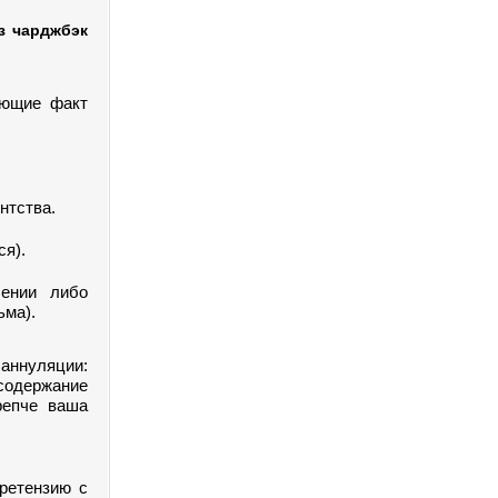
з чарджбэк
ающие факт
нтства.
я).
ении либо
ьма).
аннуляции:
содержание
репче ваша
ретензию с