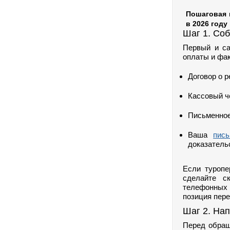
Пошаговая 
в 2026 году
Шаг 1. Со
Первый и са
оплаты и фак
Договор о 
Кассовый че
Письменное
Ваша
пись
доказатель
Если туропе
сделайте с
телефонных
позиция пере
Шаг 2. На
Перед обращ