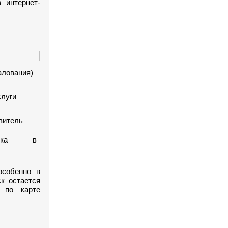
 интернет-
алования)
слуги
витель
чика — в
особенно в
к остается
 по карте