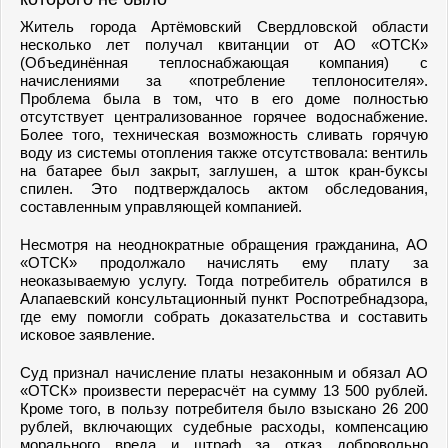
Житель города Артёмовский Свердловской области
несколько лет получал квитанции от АО «ОТСК»
(Объединённая теплоснабжающая компания) с
начислениями за «потребление теплоносителя».
Проблема была в том, что в его доме полностью
отсутствует централизованное горячее водоснабжение.
Более того, техническая возможность сливать горячую
воду из системы отопления также отсутствовала: вентиль
на батарее был закрыт, заглушен, а шток кран-буксы
спилен. Это подтверждалось актом обследования,
составленным управляющей компанией.
Несмотря на неоднократные обращения гражданина, АО
«ОТСК» продолжало начислять ему плату за
неоказываемую услугу. Тогда потребитель обратился в
Алапаевский консультационный пункт Роспотребнадзора,
где ему помогли собрать доказательства и составить
исковое заявление.
Суд признал начисление платы незаконным и обязал АО
«ОТСК» произвести перерасчёт на сумму 13 500 рублей.
Кроме того, в пользу потребителя было взыскано 26 200
рублей, включающих судебные расходы, компенсацию
морального вреда и штраф за отказ добровольно