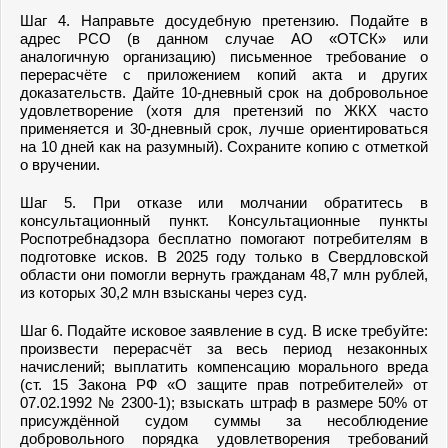
Шаг 4. Направьте досудебную претензию. Подайте в
адрес РСО (в данном случае АО «ОТСК» или
аналогичную организацию) письменное требование о
перерасчёте с приложением копий акта и других
доказательств. Дайте 10-дневный срок на добровольное
удовлетворение (хотя для претензий по ЖКХ часто
применяется и 30-дневный срок, лучше ориентироваться
на 10 дней как на разумный). Сохраните копию с отметкой
о вручении.
Шаг 5. При отказе или молчании обратитесь в
консультационный пункт. Консультационные пункты
Роспотребнадзора бесплатно помогают потребителям в
подготовке исков. В 2025 году только в Свердловской
области они помогли вернуть гражданам 48,7 млн рублей,
из которых 30,2 млн взысканы через суд.
Шаг 6. Подайте исковое заявление в суд. В иске требуйте:
произвести перерасчёт за весь период незаконных
начислений; выплатить компенсацию морального вреда
(ст. 15 Закона РФ «О защите прав потребителей» от
07.02.1992 № 2300-1); взыскать штраф в размере 50% от
присуждённой судом суммы за несоблюдение
добровольного порядка удовлетворения требований