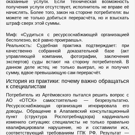
оказанные услуги. Если техническая возможность
получения услуги отсутствует, исполнитель не вправе её
начислять. Более того, закон на стороне потребителя: вы
можете не только добиться перерасчёта, но и взыскать
штраф сверх этой суммы.
Миф: «Судиться с ресурсоснабжающей организацией
бесполезно, всё равно проиграешь».
Реальность: Судебная практика подтверждает: при
качественно собранной доказательной базе (акт
управляющей компании, фотографии, заключения
экспертов) суды встают на сторону потребителей. В
данном деле истец не только выиграл, но и получил
сумму, вдвое превышающую сам перерасчёт.
История из практики: почему важно обращаться
к специалистам
Потребитель из Артёмовского пытался решить вопрос с
АО «ОТСК» самостоятельно — безрезультатно.
Ресурсоснабжающая организация игнорировала его
доводы. Обращение в Алапаевский консультационный
пункт (структура Роспотребнадзора) кардинально
изменило ситуацию: специалисты не только правильно
квалифицировали нарушение, но и составиили иск,
соответствующий требованиям ГПК РФ. Результат —