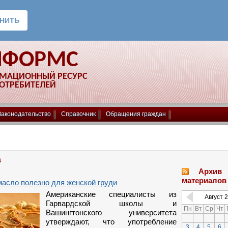
НФОРМС
РМАЦИОННЫЙ РЕСУРС
ПОТРЕБИТЕЛЕЙ
Законодательство
Справочник
Обращения граждан
а
Архив
материалов
асло полезно для женской груди
Американские специалисты из
Август
2
Гарвардской школы и
Пн
Вт
Ср
Чт
Вашингтонского университета
утверждают, что употребление
3
4
5
6