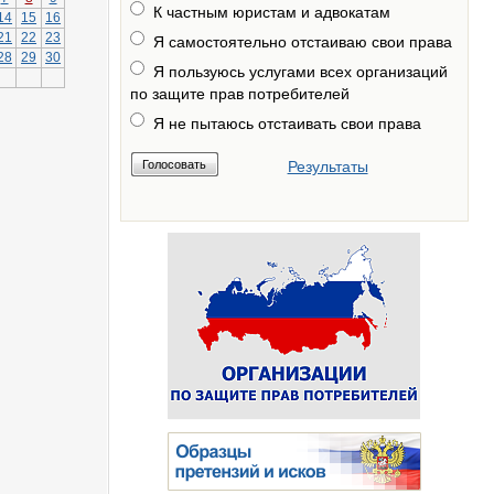
К частным юристам и адвокатам
14
15
16
21
22
23
Я самостоятельно отстаиваю свои права
28
29
30
Я пользуюсь услугами всех организаций
по защите прав потребителей
Я не пытаюсь отстаивать свои права
Результаты