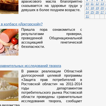
арахисового масла благоприятно
10
11
12
13
сказывается на здоровье груди у
17
18
19
20
девушек в более позднем возрасте.
24
25
26
27
31
 в колбасе «Докторской»?
Пришла пора ознакомиться с
результатами проверки,
проведенной Общенациональной
ассоциацией генетической
безопасности.
сравнительных исследований творога
В рамках реализации Областной
долгосрочной целевой программы
«Защита прав потребителей в
Ростовской области» на 2011-2014
годы департаментом
потребительского рынка Ростовской
области проведены сравнительные
исследования творога, сообщает
а ведомства.