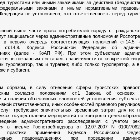
ред туристами или иными заказчиками за действия (бездейств
федеральными законами и иными нормативными правовы
Федерации не установлено, что ответственность перед турис
й выше части права потребителей наряду с гражданско
гут защищаться через административные полномочия Роспотре
 в первую очередь соответствующих положений ст.14.5, ст
.2 ст.14.8. Кодекса Российской Федерации об админис
ениях (далее - КоАП РФ). При этом субъектами админи
ости по названным составам в зависимости от конкретной сит
к туроператор, так и турагент, либо только туроператор, а 
же и субагент.
азом, в силу отнесения сферы туристских правоот
ьским согласно положениям ст.1 Закона об основах т
и и наличия объективных сложностей установления субъекта
вной ответственности, иных особенностей правового регулиро
услуг, требующих значительных временных затрат для их 
амках осуществления мероприятий по контролю целесообразн
ведение административного расследования с учетом рек
я в письме Роспотребнадзора от 12.07.2007 N 0100/7062
ии практики применения Кодекса Российской Фед
ативных правонарушениях при проведении админист