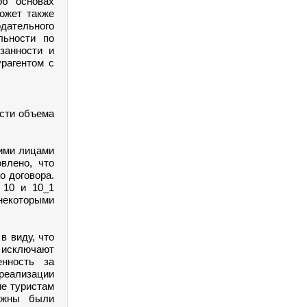
об основах
может также
дательного
льности по
язанности и
урагентом с
сти объема
ими лицами
влено, что
о договора.
, 10 и 10_1
некоторыми
в виду, что
исключают
енность за
реализации
ие туристам
олжны были