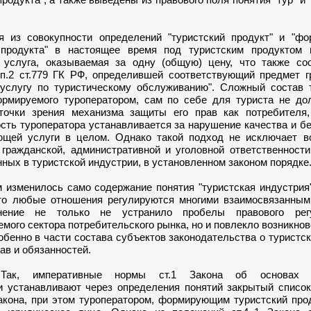
совокупности определений "туристский продукт" и "фо
 продукта" в настоящее время под туристским продуктом 
 услуга, оказываемая за одну (общую) цену, что также соо
п.2 ст.779 ГК РФ, определившей соответствующий предмет г
"услугу по туристическому обслуживанию". Сложный состав т
ормируемого туроператором, сам по себе для туриста не до
точки зрения механизма защиты его прав как потребителя,
сть туроператора устанавливается за нарушение качества и б
ющей услуги в целом. Однако такой подход не исключает в
 гражданской, административной и уголовной ответственност
ных в туристской индустрии, в установленном законом порядке
менилось само содержание понятия "туристская индустрия"
что любые отношения регулируются многими взаимосвязанным
нение не только не устранило пробелы правового регу
мого сектора потребительского рынка, но и повлекло возникно
обенно в части состава субъектов законодательства о туристск
ав и обязанностей.
еративные нормы ст.1 Закона об основах ту
и устанавливают через определения понятий закрытый список
закона, при этом туроператором, формирующим туристский про