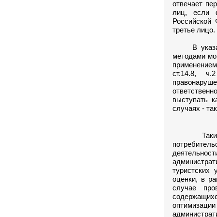
отвечает пе
лиц, если 
Российской 
третье лицо.
В указанно
методами мо
применением
ст.14.8, ч
правонаруш
ответственн
выступать ка
случаях - так
Таким обр
потребител
деятельност
администрати
туристских 
оценки, в р
случае про
содержащихс
оптимизац
администр