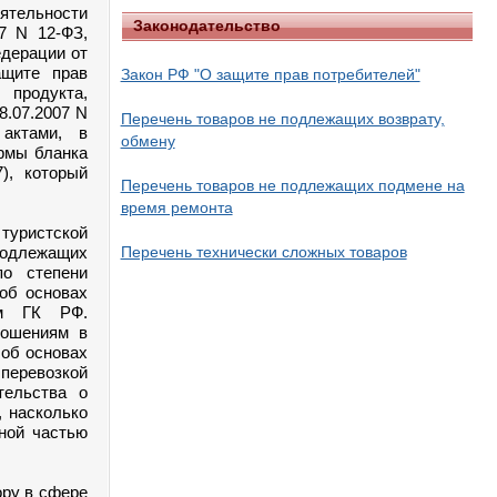
еятельности
Законодательство
7 N 12-ФЗ,
едерации от
ащите прав
Закон РФ "О защите прав потребителей"
 продукта,
8.07.2007 N
Перечень товаров не подлежащих возврату,
актами, в
обмену
ормы бланка
), который
Перечень товаров не подлежащих подмене на
время ремонта
туристской
подлежащих
Перечень технически сложных товаров
по степени
 об основах
ам ГК РФ.
ношениям в
 об основах
перевозкой
тельства о
, насколько
вной частью
ру в сфере