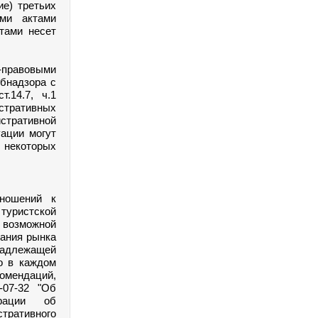
ие) третьих
ми актами
тами несет
-правовыми
бнадзора с
.14.7, ч.1
тративных
стративной
уации могут
в некоторых
ношений к
уристской
 возможной
вания рынка
надлежащей
о в каждом
омендаций,
-07-32 "Об
ерации об
ративного