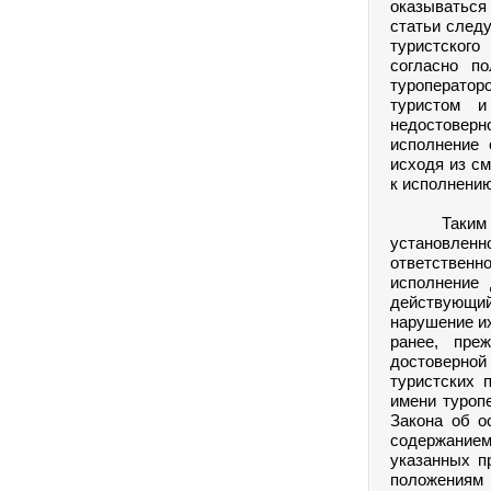
оказываться
статьи следу
туристского
согласно п
туроператор
туристом и
недостоверн
исполнение 
исходя из см
к исполнению
Таким обра
установленн
ответственн
исполнение 
действующий
нарушение их
ранее, пре
достоверной
туристских 
имени туропе
Закона об о
содержанием
указанных п
положениям 