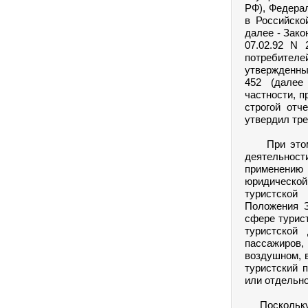
РФ), Федерал
в Российско
далее - Зако
07.02.92 N 
потребителе
утвержденны
452 (далее
частности, 
строгой отч
утвердил тре
При этом, и
деятельнос
применению
юридической
туристской
Положения З
сфере турист
туристской
пассажиров
воздушном, 
туристский 
или отдельн
Поскольку в