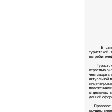
В связи с 
туристской
потребителе
Туристская 
отраслью эко
чем защита 
актуальной в
лицензирова
положениями 
отдельных в
данной сфер
Правовое ре
осуществля