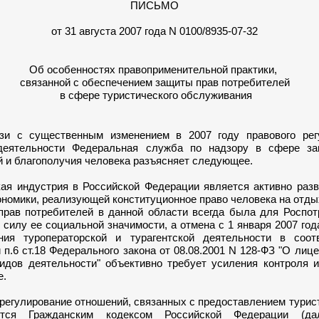
ПИСЬМО
от 31 августа 2007 года N 0100/8935-07-32
Об особенностях правоприменительной практики,
связанной с обеспечением защиты прав потребителей
в сфере туристического обслуживания
существенным изменением в 2007 году правового регу
 деятельности Федеральная служба по надзору в сфере з
й и благополучия человека разъясняет следующее.
индустрия в Российской Федерации является активно раз
номики, реализующей конституционное право человека на отдых
прав потребителей в данной области всегда была для Роспот
 силу ее социальной значимости, а отмена с 1 января 2007 год
ния туроператорской и турагентской деятельности в соот
п.6 ст.18 Федерального закона от 08.08.2001 N 128-ФЗ "О лиц
идов деятельности" объективно требует усиления контроля и
е.
гулирование отношений, связанных с предоставлением турист
ется Гражданским кодексом Российской Федерации (д