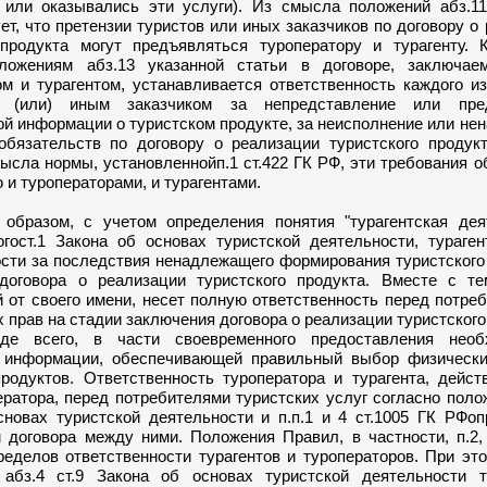
 или оказывались эти услуги). Из смысла положений абз.11
ет, что претензии туристов или иных заказчиков по договору о
 продукта могут предъявляться туроператору и турагенту. К
оложениям абз.13 указанной статьи в договоре, заключа
ом и турагентом, устанавливается ответственность каждого и
 (или) иным заказчиком за непредставление или пред
ой информации о туристском продукте, за неисполнение или н
обязательств по договору о реализации туристского продукт
ысла нормы, установленнойп.1 ст.422 ГК РФ, эти требования 
 и туроператорами, и турагентами.
зом, с учетом определения понятия "турагентская деят
огост.1 Закона об основах туристской деятельности, тураге
ости за последствия ненадлежащего формирования туристского
договора о реализации туристского продукта. Вместе с тем
 от своего имени, несет полную ответственность перед потре
 прав на стадии заключения договора о реализации туристского
жде всего, в части своевременного предоставления нео
 информации, обеспечивающей правильный выбор физическ
продуктов. Ответственность туроператора и турагента, дейс
ратора, перед потребителями туристских услуг согласно поло
сновах туристской деятельности и п.п.1 и 4 ст.1005 ГК РФо
 договора между ними. Положения Правил, в частности, п.2,
ределов ответственности турагентов и туроператоров. При эт
абз.4 ст.9 Закона об основах туристской деятельности т