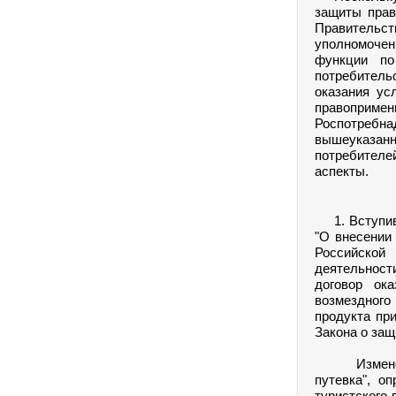
защиты прав
Правительст
уполномоче
функции п
потребитель
оказания ус
правоприме
Роспотреб
вышеуказанны
потребител
аспекты.
1. Вступивш
"О внесении
Российско
деятельности
договор ок
возмездного
продукта пр
Закона о защ
Изменено с
путевка", о
туристского 