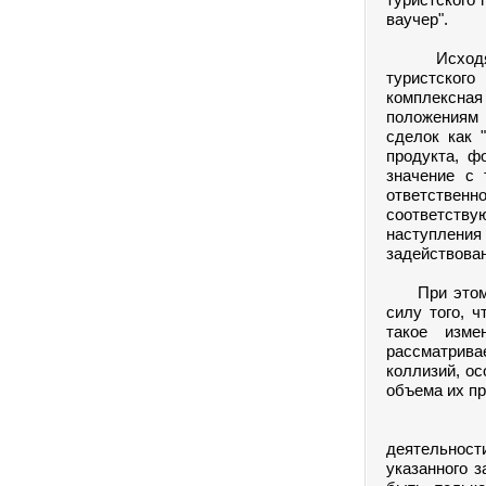
ваучер".
Исходя из 
туристского
комплексная
положениям 
сделок как 
продукта, ф
значение с 
ответственно
соответству
наступления
задействован
При этом из
силу того, 
такое изме
рассматривае
коллизий, ос
объема их пр
Так, имп
деятельност
указанного 