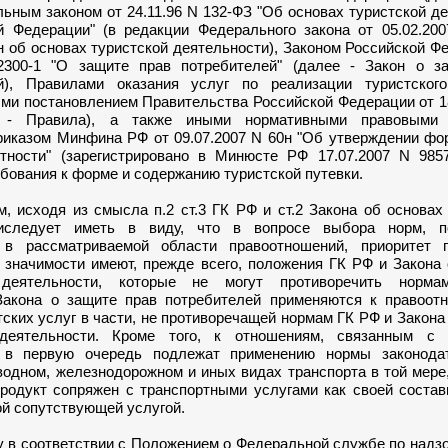
ьным законом от 24.11.96 N 132-ФЗ "Об основах туристской д
й Федерации" (в редакции Федерального закона от 05.02.200
н об основах туристской деятельности), Законом Российской Ф
2300-1 "О защите прав потребителей" (далее - Закон о з
й), Правилами оказания услуг по реализации туристского
ми постановлением Правительства Российской Федерации от 1
 - Правила), а также иными нормативными правовыми 
приказом Минфина РФ от 09.07.2007 N 60н "Об утверждении ф
етности" (зарегистрировано в Минюсте РФ 17.07.2007 N 9857
бования к форме и содержанию туристской путевки.
сходя из смысла п.2 ст.3 ГК РФ и ст.2 Закона об основах 
тиследует иметь в виду, что в вопросе выбора норм, 
 в рассматриваемой области правоотношений, приоритет 
 значимости имеют, прежде всего, положения ГК РФ и Закона
 деятельности, которые не могут противоречить норм
акона о защите прав потребителей применяются к правоот
ских услуг в части, не противоречащей нормам ГК РФ и Закона
 деятельности. Кроме того, к отношениям, связанным с 
, в первую очередь подлежат применению нормы законода
водном, железнодорожном и иных видах транспорта в той мере
продукт сопряжен с транспортными услугами как своей соста
ой сопутствующей услугой.
 соответствии с Положением о Федеральной службе по надзо