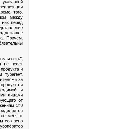
 указанной
 реализации
роме того,
емом между
з них перед
ставление
енадлежащее
а. Причем,
обязательны
ельность",
нт не несет
 продукта и
 турагент,
бителями за
 продукта и
бходимой и
ими лицами
твующего от
жениям ст.9
пределяется
 не меняют
ом согласно
уроператор