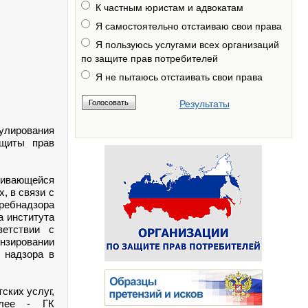
К частным юристам и адвокатам
Я самостоятельно отстаиваю свои права
Я пользуюсь услугами всех организаций
по защите прав потребителей
Я не пытаюсь отстаивать свои права
Результаты
лирования
ащиты прав
вивающейся
, в связи с
ребнадзора
а института
ветствии с
ензировании
 надзора в
ских услуг,
алее - ГК