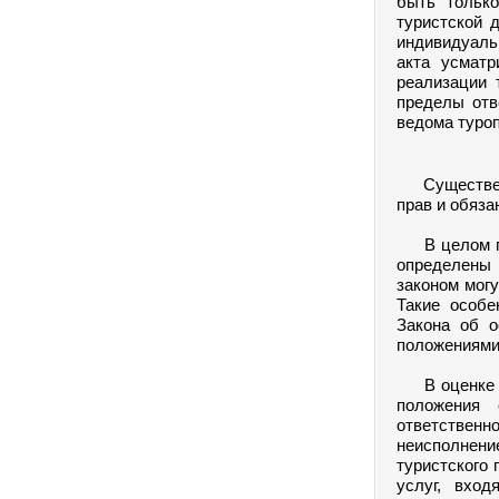
быть только
туристской 
индивидуаль
акта усматр
реализации 
пределы отв
ведома туроп
Существенно
прав и обяза
В целом пре
определены 
законом могу
Такие особе
Закона об о
положениями
В оценке со
положения 
ответственн
неисполнени
туристского 
услуг, вхо