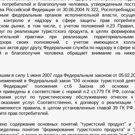
 потребителей и благополучия человека, утвержденным пост
ва Российской Федерации от 30.06.2004 N 322, Роспотребнадз
нным федеральным органом исполнительной власти, осущ
о контролю и надзору в сфере защиты прав потребит
ском рынке, в том числе, с учетом положений п.23 Правил,
луг по реализации туристского продукта, в целях формирова
нительной практики при реализации территориальными
надзора своих полномочий, с учетом имеющихся колл
х актов друг другу, Федеральная служба по надзору в сфере 
ей и благополучия человека обращает внимание на ниж
им в силу 1 июня 2007 года Федеральным законом от 05.02.2
 изменений в Федеральный закон "Об основах туристской дея
й Федерации" положения ст.6 Закона об основах т
 приведены в соответствие с нормой п.2 ст.779 ГК РФ, согла
азания услуг по туристическому обслуживанию отнесен к
 оказания услуг. Соответственно, к договору о реализации 
именяются правила, в целом установленные главой 39 ГК РФ и
ите прав потребителей.
одержание основных понятий "туристский продукт" и "
пределены понятия "формирование туристского продукта" и "
продукта", а также выведены из правового поля понятия "тур" и 