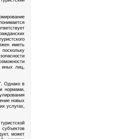
рмирование
понимается
тветствует
ражданских
уристского
лжен иметь
 поскольку
езопасности
озможности
и иных лиц,
.
. Однако в
и нормами,
лирования
вение новых
их услугах,
ристской
 субъектов
дукт, может