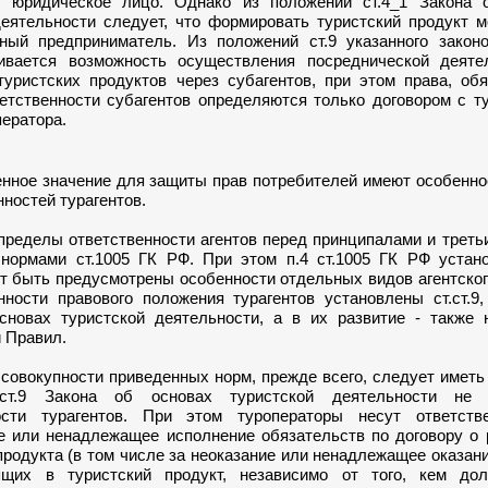
 юридическое лицо. Однако из положений ст.4_1 Закона 
деятельности следует, что формировать туристский продукт 
ный предприниматель. Из положений ст.9 указанного законо
ивается возможность осуществления посреднической деяте
туристских продуктов через субагентов, при этом права, об
етственности субагентов определяются только договором с т
ератора.
е значение для защиты прав потребителей имеют особенно
нностей турагентов.
делы ответственности агентов перед принципалами и треть
нормами ст.1005 ГК РФ. При этом п.4 ст.1005 ГК РФ устано
т быть предусмотрены особенности отдельных видов агентског
нности правового положения турагентов установлены ст.ст.9
сновах туристской деятельности, а в их развитие - также 
 Правил.
вокупности приведенных норм, прежде всего, следует иметь 
ст.9 Закона об основах туристской деятельности не 
ости турагентов. При этом туроператоры несут ответств
е или ненадлежащее исполнение обязательств по договору о 
продукта (в том числе за неоказание или ненадлежащее оказан
дящих в туристский продукт, независимо от того, кем д