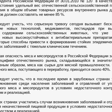
идента Российской Федерации от 30.01.2010 № 120 в качеств
остояния удельный вес отечественной сельскохозяйственной 
вия в общем объеме товарных ресурсов внутреннего рынка 
в должен составлять не менее 85 %.
едует учесть, что серьезную тревогу сегодня вызывает беск
ние новых технологий, медикаментов, пестицидов при в
 содержании сельскохозяйственных животных, что уже 
ю новых высокоустойчивых к антибактериальным препарат
оторые способны привести к формированию стойких эпидемиче
х заболеваний с тяжелым клиническим течением.
ая опасность мяса и мясопродуктов в Российской Федерации 
цифике отечественного рынка, складывающейся в значите
авным образом, мяса как сырья для мясной промышленности. 
ого мяса, поступающего в переработку, приходится около 40%.
едует учесть, что в последнее время в зарубежных странах 
икновения среди населения заболеваний и отравлений от уп
ного мяса и мясопродуктов в условиях недостаточного конт
м и реализацией.
х странах участились случаи возникновения заболеваний и от
я некачественной пищевой продукции в условиях недостаточно
одством и реализацией.