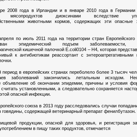
бре 2008 года в Ирландии и в январе 2010 года в Германии
ние мясопродуктов диоксинами вследствие упот
яйственными животными кормов, содержащих эти опасные 
апреля по июль 2011 года на территории стран Европейского
ирован эпидемический подъем заболеваемости, в
агической кишечной палочкой E.coli0104 – Н4, которая предста
чивый к антибиотикам реассортант с энтероаггрегативными 
лочки.
 период в европейских странах переболело более 3 тысяч чел
аев заболеваний закончились летальным исходом. Не
 объявление об окончании эпидемии, причины и условия фо
я считать установленными, а следовательно сохраняется наст
этой опасной инфекции.
ропейского союза в 2013 году расследовались случаи попадан
з говядины, содержащей ветеринарный препарат фенилбутазон.
ищевой продукции, опасной для здоровья, и регистрация за
употреблением в пищу таких продуктов, отмечается