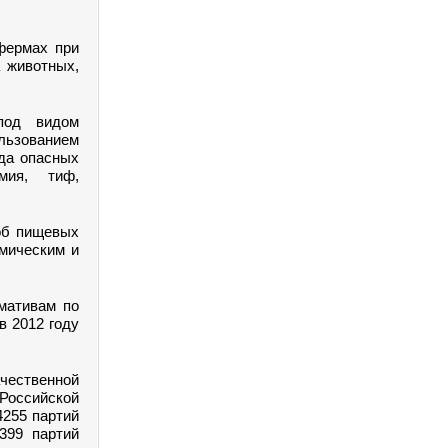
фермах при
 животных,
.
под видом
льзованием
да опасных
мия, тиф,
роб пищевых
имическим и
мативам по
в 2012 году
чественной
Российской
4255 партий
399 партий