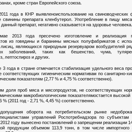
транах, кроме стран Европейского союза.
2011 года в КНР выявленоиспользование на свиноводческих 
е свинины препарата кленбутерол. Употребление в пищу мяса
данный препарат, негативно сказывается на здоровье человека
ае 2013 года пресечено изготовление и реализация 
тов из говядины и баранины мясных полуфабрикатов с испо
 лисиц, являющихся природным резервуаром возбудителей ря
ых заболеваний, таких как бешенство, чума, туляре
, лептоспироз и других.
е 3 года в стране отмечается стабилизация удельного веса п
не соответствующих гигиеническим нормативам по санитарно-х
ческим показателям (2,77 % и 4,75 % соответственно).
им доля проб мяса и мясопродуктов, не соответствующих нор
имическими микробиологическим показателямостается высокой 
26 % (2011 год - 2,71 %, 4,45 %) соответственно.
допущения оборота на потребительском рынке недоброка
пециалистами управлений Роспотребнадзора по субъектам 
2012 году вынесено постановлений о запрещении реализации 1
ой продукции объемом 113,9 тонн, в том числе импортного 