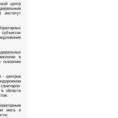
ьный центр
деральным
й институт
ораторных
 субъектах
предложения
едеральных
миологии в
о освоению
 - центров
нодорожном
санитарно-
 в области
тов:
ораторным
ния мяса и
сти;