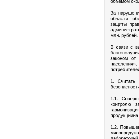
объемом око
За нарушени
области обе
защиты прав
администрат
млн. рублей.
В связи с в
благополучи
законом от 
населения»,
потребителе
1. Считать
безопасност
1.1. Соверш
контролю з
гармонизаци
продукциина 
1.2. Повыше
мясопродукт
лабораторий