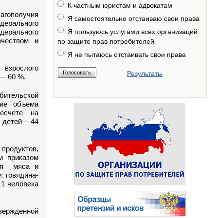
К частным юристам и адвокатам
агополучия
Я самостоятельно отстаиваю свои права
ерального
ерального
Я пользуюсь услугами всех организаций
ачеством и
по защите прав потребителей
Я не пытаюсь отстаивать свои права
 взрослого
Результаты
— 60 %.
бительской
ние объема
есчете на
 детей – 44
продуктов,
м приказом
ния мяса и
: говядина-
а 1 человека
вержденной