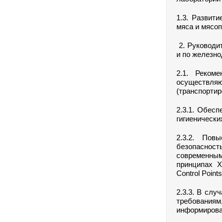
1.3. Развит
мяса и мясоп
2. Руководи
и по железно
2.1. Реком
осуществл
(транспортир
2.3.1. Обес
гигиеническ
2.3.2. Пов
безопасност
современным
принципах Х
Control Points
2.3.3. В сл
требования
информирова