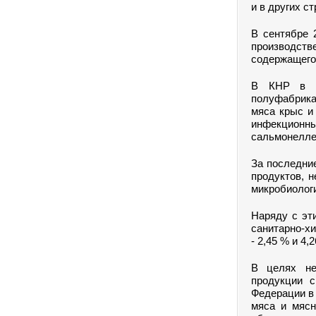
и в других с
В сентябре 
производств
содержащего 
В КНР в м
полуфабрика
мяса крыс и
инфекционн
сальмонеллез
За последни
продуктов, 
микробиологи
Наряду с эт
санитарно-х
- 2,45 % и 4,
В целях не
продукции с
Федерации в 
мяса и мясн