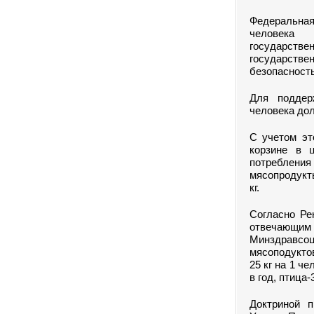
Федеральная
человека 
государств
государстве
безопасность
Для поддер
человека дол
С учетом эт
корзине в 
потреблени
мясопродукты
кг.
Согласно Ре
отвечающим 
Минздравсо
мясоподуктов
25 кг на 1 че
в год, птица-
Доктриной п