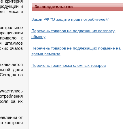
е критерия
продукции и
Законодательство
для мяса и
Закон РФ "О защите прав потребителей"
онтрольное
Перечень товаров не подлежащих возврату,
ыращивании
обмену
привело к
ам штаммов
ских очагов
Перечень товаров не подлежащих подмене на
время ремонта
заключается
Перечень технически сложных товаров
льной доли
Сегодня на
участились
отребления
роля за их
равлений от
го контроля