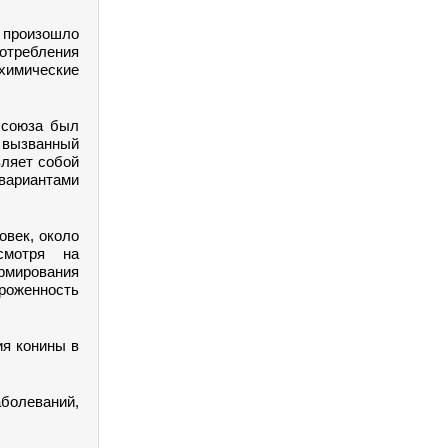
 произошло
ребления
химические
 союза был
ызванный
вляет собой
вариантами
овек, около
смотря на
рмирования
ороженность
ия конины в
болеваний,