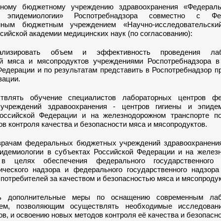
ьному бюджетному учреждению здравоохранения «Федерал
 эпидемиологии» Роспотребнадзора совместно с Фе
енным бюджетным учреждением «Научно-исследовательски
сийской академии медицинских наук (по согласованию):
нализировать объем и эффективность проведения лаб
й мяса и мясопродуктов учреждениями Роспотребнадзора в
Федерации и по результатам представить в Роспотребнадзор 
зации.
ствлять обучение специалистов лабораторных центров ф
учреждений здравоохранения - центров гигиены и эпиде
оссийской Федерации и на железнодорожном транспорте п
в контроля качества и безопасности мяса и мясопродуктов.
врачам федеральных бюджетных учреждений здравоохранения
пидемиологии в субъектах Российской Федерации и на желез
 в целях обеспечения федерального государственного 
ического надзора и федерального государственного надзора
потребителей за качеством и безопасностью мяса и мясопродук
ть дополнительные меры по оснащению современным лаб
ием, позволяющим осуществлять необходимые исследова
в, и освоению новых методов контроля её качества и безопасно