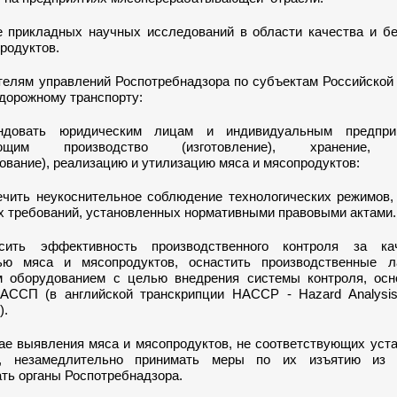
ие прикладных научных исследований в области качества и б
родуктов.
телям управлений Роспотребнадзора по субъектам Российской
дорожному транспорту:
ендовать юридическим лицам и индивидуальным предпри
яющим производство (изготовление), хранение, 
ование), реализацию и утилизацию мяса и мясопродуктов:
печить неукоснительное соблюдение технологических режимов,
их требований, установленных нормативными правовыми актами.
ысить эффективность производственного контроля за к
ью мяса и мясопродуктов, оснастить производственные л
 оборудованием с целью внедрения системы контроля, осн
АССП (в английской транскрипции HACCP - Hazard Analysisan
).
учае выявления мяса и мясопродуктов, не соответствующих ус
м, незамедлительно принимать меры по их изъятию из 
ть органы Роспотребнадзора.