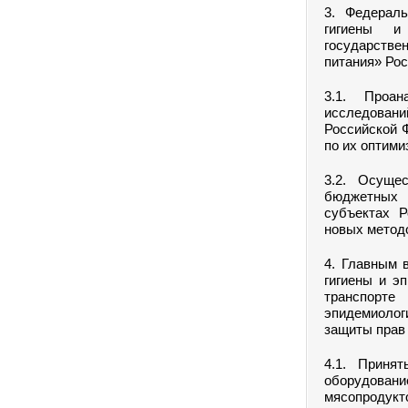
3. Федерал
гигиены и
государств
питания» Рос
3.1. Проа
исследовани
Российской 
по их оптими
3.2. Осуще
бюджетных 
субъектах Р
новых методо
4. Главным 
гигиены и э
транспорте
эпидемиолог
защиты прав 
4.1. Приня
оборудован
мясопродукто