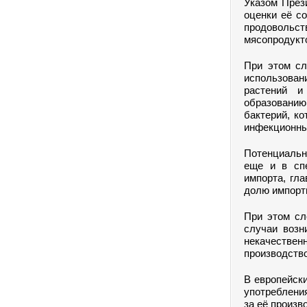
Указом През
оценки её с
продовольст
мясопродукто
При этом сл
использова
растений и
образовани
бактерий, к
инфекционны
Потенциальн
еще и в спе
импорта, гл
долю импортн
При этом сл
случаи возн
некачествен
производство
В европейски
употреблени
за её произв