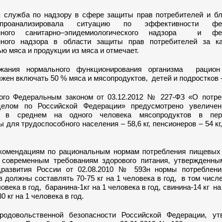
 служба по надзору в сфере защиты прав потребителей и бл
проанализировала ситуацию по эффективности фед
енного санитарно–эпидемиологического надзора и фед
нного надзора в области защиты прав потребителей за к
ю мяса и продукции из мяса и отмечает.
жания нормального функционирования организма рацион
жен включать 50 % мяса и мясопродуктов, детей и подростков 
ого Федеральным законом от 03.12.2012 № 227-ФЗ «О потре
целом по Российской Федерации» предусмотрено увеличе
я в среднем на одного человека мясопродуктов в пер
 для трудоспособного населения – 58,6 кг, пенсионеров – 54 кг,
комендациям по рациональным нормам потребления пищевых 
современным требованиям здорового питания, утвержденны
цразвития России от 02.08.2010 № 593н нормы потребле
 должны составлять 70-75 кг на 1 человека в год, в том числе
ловека в год, баранина-1кг на 1 человека в год, свинина-14 кг н
30 кг на 1 человека в год.
родовольственной безопасности Российской Федерации, ут