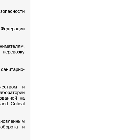
езопасности
 Федерации
нимателям,
перевозку
 санитарно-
ачеством и
аборатории
ованной на
d Critical
тановленным
оборота и