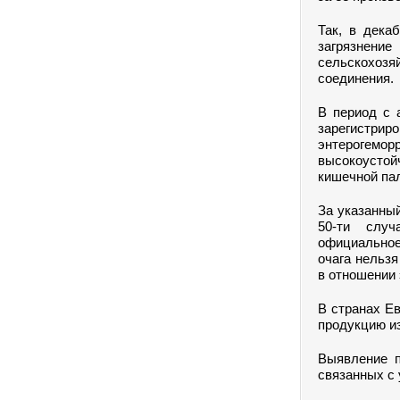
Так, в дека
загрязне
сельскохоз
соединения.
В период с 
зарегистр
энтерогеморр
высокоустой
кишечной па
За указанный
50-ти случ
официальное
очага нельз
в отношении 
В странах Ев
продукцию и
Выявление п
связанных с 