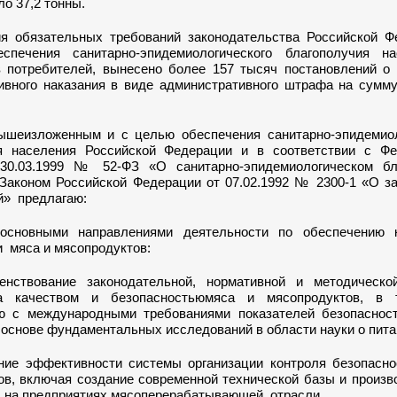
ло 37,2 тонны.
я обязательных требований законодательства Российской Ф
спечения санитарно-эпидемиологического благополучия н
 потребителей, вынесено более 157 тысяч постановлений о 
ивного наказания в виде административного штрафа на сумму
ышеизложенным и с целью обеспечения санитарно-эпидемиол
я населения Российской Федерации и в соответствии с Ф
30.03.1999 № 52-ФЗ «О санитарно-эпидемиологическом бл
 Законом Российской Федерации от 07.02.1992 № 2300-1 «О з
й» предлагаю:
 основными направлениями деятельности по обеспечению 
и мяса и мясопродуктов:
енствование законодательной, нормативной и методическ
а качеством и безопасностьюмяса и мясопродуктов, в 
ю с международными требованиями показателей безопаснос
основе фундаментальных исследований в области науки о пита
ние эффективности системы организации контроля безопасно
ов, включая создание современной технической базы и произ
 на предприятиях мясоперерабатывающей отрасли.