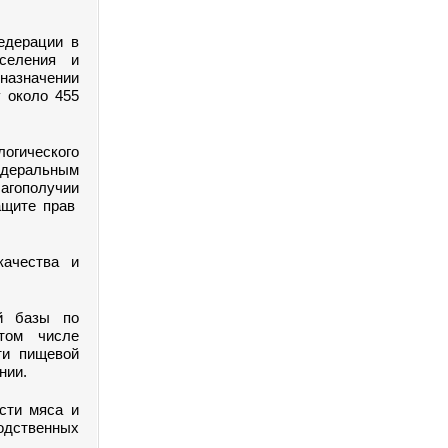
едерации в
аселения и
назначении
 около 455
огического
едеральным
агополучии
ащите прав
качества и
ой базы по
том числе
ти пищевой
нии.
сти мяса и
водственных