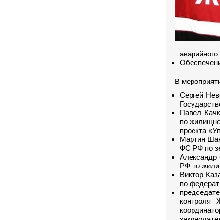
аварийного
Обеспечени
В мероприяти
Сергей Нев
Государств
Павел Качк
по жилищно
проекта «У
Мартин Шак
ФС РФ по з
Александр 
РФ по жили
Виктор Каз
по федерат
председате
контроля 
координа
законодате