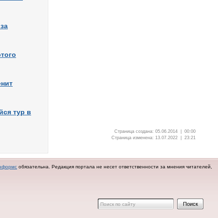
 за
этого
енит
йся тур в
Страница создана: 05.06.2014 | 00:00
Страница изменена: 13.07.2022 | 23:21
нформс
обязательна.
Редакция портала не несет ответственности за мнения читателей,