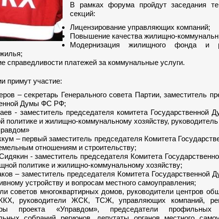
В рамках форума пройдут заседания те
секций:
Лицензирование управляющих компаний;
Повышение качества жилищно-коммунальны
Модернизация жилищного фонда и р
 жилья;
е справедливости платежей за коммунальные услуги.
и примут участие:
еров – секретарь Генерального совета Партии, заместитель п
енной Думы ФС РФ;
аев - заместитель председателя комитета Государственной 
й политике и жилищно-коммунальному хозяйству, руководитель
правдом»
кум – первый заместитель председателя Комитета Государств
емельным отношениям и строительству;
Сидякин - заместитель председателя Комитета Государственн
щной политике и жилищно-коммунальному хозяйству;
аков – заместитель председателя Комитета Государственной 
ивному устройству и вопросам местного самоуправления;
ли советов многоквартирных домов, руководители центров об
ЖКХ, руководители ЖСК, ТСЖ, управляющих компаний, ре
торы проекта «Управдом», председатели профильных 
льных собраний регионов, депутаты органов местного самоу