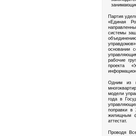
занимающие
Партия удел
«Единая Ро
направленн
системы защ
объединению
управдомов»
основании с
управляющим
рабочие гру
проекта «
информацион
Одним из 
многокварт
модели упра
года в Госу
управляющих
поправки в
жилищным ф
аттестат.
Проводя Все