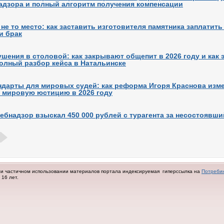
адзора и полный алгоритм получения компенсации
, не то место: как заставить изготовителя памятника заплатить
и брак
шения в столовой: как закрывают общепит в 2026 году и как 
олный разбор кейса в Натальинске
ндарты для мировых судей: как реформа Игоря Краснова изм
 мировую юстицию в 2026 году
ебнадзор взыскал 450 000 рублей с турагента за несостоявши
ли частичном использовании материалов портала индексируемая гиперссылка на
Потреби
16 лет.