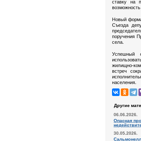
ставку на 
возможность
Новый форма
Съезда депу
председател
поручения П
села.
Успешный 
использоват
жилищно-ком
встреч сок
исполнитель
населения.
Другие мат
06.06.2026.
Опасная про
недействит
30.05.2026.
Сальмонелл