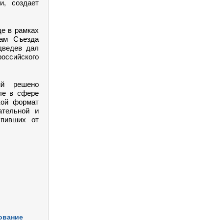
и, создает
е в рамках
гам Съезда
дведев дал
оссийского
ий решено
ле в сфере
кой формат
ательной и
упивших от
ование