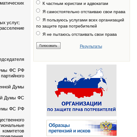
матических
К частным юристам и адвокатам
Я самостоятельно отстаиваю свои права
Я пользуюсь услугами всех организаций
х услуг;
по защите прав потребителей
асселение
Я не пытаюсь отстаивать свои права
Результаты
редседателя
Думы ФС РФ
 партийного
енной Думы
ой Думы ФС
Думы ФС РФ
щественного
гиональные
комитетов
правления,