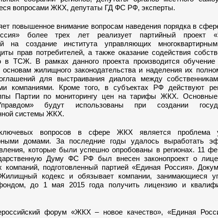
ся вопросами ЖКХ, депутаты ГД ФС РФ, эксперты.
яет повышенное внимание вопросам наведения порядка в сфер
ссия» более трех лет реализует партийный проект «У
ый на создание института управляющих многоквартирны
иты прав потребителей, а также оказание содействия собств
 в ТСЖ. В рамках данного проекта производится обучение
 основам жилищного законодательства и наделения их полно
оглашений для выстраивания диалога между собственника
и компаниями. Кроме того, в субъектах РФ действуют ре
ппы Партии по мониторингу цен на тарифы ЖКХ. Основные
Управдом» будут использованы при создании госуда
ной системы ЖКХ.
ключевых вопросов в сфере ЖКХ является проблема у
ирными домами. За последние годы удалось выработать э
вления, которые были успешно опробованы в регионах. 11 фе
дарственную Думу ФС РФ был внесен законопроект о лице
 компаний, подготовленный партией «Единая Россия». Докум
 Жилищный кодекс и обязывает компании, занимающиеся у
ондом, до 1 мая 2015 года получить лицензию и квалиф
российский форум «ЖКХ – новое качество», «Единая Росс