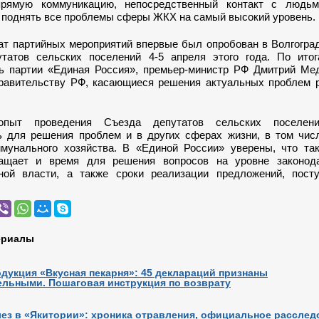
прямую коммуникацию, непосредственный контакт с людьм
 поднять все проблемы сферы ЖКХ на самый высокий уровень.
т партийных мероприятий впервые был опробован в Волгоград
татов сельских поселений 4-5 апреля этого года. По ито
ь партии «Единая Россия», премьер-министр РФ Дмитрий Ме
равительству РФ, касающиеся решения актуальных проблем р
опыт проведения Съезда депутатов сельских поселен
ь для решения проблем и в других сферах жизни, в том чис
мунального хозяйства. В «Единой России» уверены, что та
ращает и время для решения вопросов на уровне законод
ной власти, а также сроки реализации предложений, пост
ериалы
дукция «Вкусная пекарня»: 45 деклараций признаны
ельными. Пошаговая инструкция по возврату
ез в «Якитории»: хроника отравления, официальное расслед