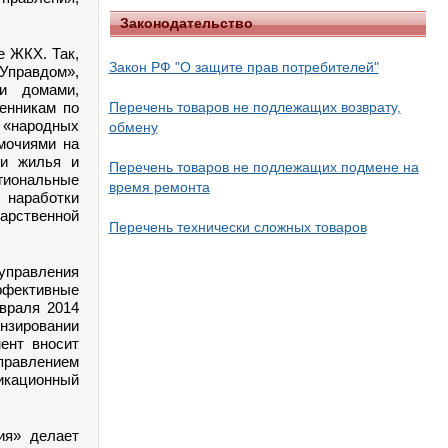
Законодательство
е ЖКХ. Так,
Закон РФ "О защите прав потребителей"
правдом»,
ми домами,
енникам по
Перечень товаров не подлежащих возврату,
 «народных
обмену
мочиями на
ми жилья и
Перечень товаров не подлежащих подмене на
гиональные
время ремонта
 наработки
рственной
Перечень технически сложных товаров
правления
ффективные
враля 2014
нзировании
ент вносит
правлением
икационный
ия» делает