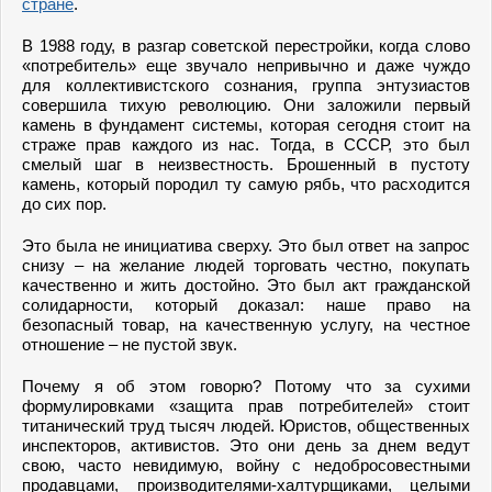
стране
.
В 1988 году, в разгар советской перестройки, когда слово
«потребитель» еще звучало непривычно и даже чуждо
для коллективистского сознания, группа энтузиастов
совершила тихую революцию. Они заложили первый
камень в фундамент системы, которая сегодня стоит на
страже прав каждого из нас. Тогда, в СССР, это был
смелый шаг в неизвестность. Брошенный в пустоту
камень, который породил ту самую рябь, что расходится
до сих пор.
Это была не инициатива сверху. Это был ответ на запрос
снизу – на желание людей торговать честно, покупать
качественно и жить достойно. Это был акт гражданской
солидарности, который доказал: наше право на
безопасный товар, на качественную услугу, на честное
отношение – не пустой звук.
Почему я об этом говорю? Потому что за сухими
формулировками «защита прав потребителей» стоит
титанический труд тысяч людей. Юристов, общественных
инспекторов, активистов. Это они день за днем ведут
свою, часто невидимую, войну с недобросовестными
продавцами, производителями-халтурщиками, целыми