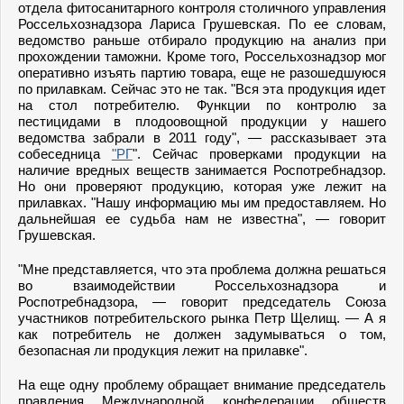
отдела фитосанитарного контроля столичного управления
Россельхознадзора Лариса Грушевская. По ее словам,
ведомство раньше отбирало продукцию на анализ при
прохождении таможни. Кроме того, Россельхознадзор мог
оперативно изъять партию товара, еще не разошедшуюся
по прилавкам. Сейчас это не так. "Вся эта продукция идет
на стол потребителю. Функции по контролю за
пестицидами в плодоовощной продукции у нашего
ведомства забрали в 2011 году", — рассказывает эта
собеседница
"РГ
". Сейчас проверками продукции на
наличие вредных веществ занимается Роспотребнадзор.
Но они проверяют продукцию, которая уже лежит на
прилавках. "Нашу информацию мы им предоставляем. Но
дальнейшая ее судьба нам не известна", — говорит
Грушевская.
"Мне представляется, что эта проблема должна решаться
во взаимодействии Россельхознадзора и
Роспотребнадзора, — говорит председатель Союза
участников потребительского рынка Петр Щелищ. — А я
как потребитель не должен задумываться о том,
безопасная ли продукция лежит на прилавке".
На еще одну проблему обращает внимание председатель
правления Международной конфедерации обществ