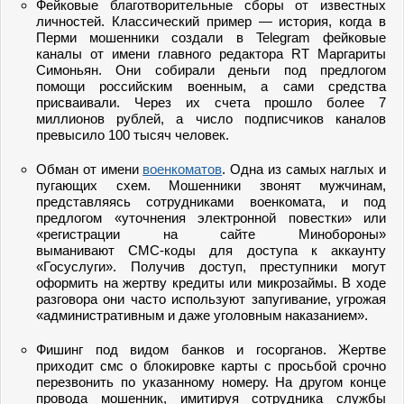
Фейковые благотворительные сборы от известных
личностей. Классический пример — история, когда в
Перми мошенники создали в Telegram фейковые
каналы от имени главного редактора RT Маргариты
Симоньян. Они собирали деньги под предлогом
помощи российским военным, а сами средства
присваивали. Через их счета прошло более 7
миллионов рублей, а число подписчиков каналов
превысило 100 тысяч человек.
Обман от имени
военкоматов
. Одна из самых наглых и
пугающих схем. Мошенники звонят мужчинам,
представляясь сотрудниками военкомата, и под
предлогом «уточнения электронной повестки» или
«регистрации на сайте Минобороны»
выманивают СМС-коды для доступа к аккаунту
«Госуслуги». Получив доступ, преступники могут
оформить на жертву кредиты или микрозаймы. В ходе
разговора они часто используют запугивание, угрожая
«административным и даже уголовным наказанием».
Фишинг под видом банков и госорганов. Жертве
приходит смс о блокировке карты с просьбой срочно
перезвонить по указанному номеру. На другом конце
провода мошенник, имитируя сотрудника службы