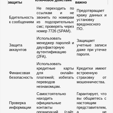
защиты
важно
Не переходить по
Предотвращает
ссылкам и не
кражу данных и
Бдительность
звонить по номерам
установку
к сообщениям
из подозрительных
вредоносного
смс; проверять через
ПО.
номер 7726 (SPAM).
Использовать
Защищает
менеджер паролей и
Защита
учетные записи
двухфакторную
аккаунтов
даже при утечке
аутентификацию
пароля.
(2FA).
Использовать
кредитные карты
Кредитки имеют
Финансовая
для онлайн-
встроенную
безопасность
платежей; избегать
страховку от
переводов
мошенничества.
незнакомцам.
Самостоятельно
Гарантирует, что
находить
вы общаетесь с
Проверка
официальные
настоящим
информации
контакты
представителем,
организаций (сайт,
а не