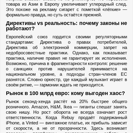
товара из Азии в Европу увеличивает углеродный след.
Это похоже на рекламу сигарет с пометкой «лёгкие» —
формально правда, но суть остаётся прежней.
Директивы vs реальность: почему законы не
работают?
Европейский союз гордится своими регуляторными
стандартами: Директива о правах потребителей,
Директива об электронной коммерции, запрет на
недобросовестные практики. Однако, как показывает
практика, наличие правил не гарантирует их исполнения.
Возможно, причина в фрагментарности контроля: решение
о санкциях против нарушителей принимается на
национальном уровне, а подходы стран-членов ЕС
разнятся. Словно оркестр, где каждый музыкант играет в
своём ритме, — гармонии ждать не приходится.
Рынок в 100 млрд евро: кому выгоден хаос?
Рынок секонд-хенда растёт на 20% быстрее общего
розничного. Amazon, H&M, Ikea — гиганты спешат занять
свою нишу. Но рост оборота не всегда означает рост
ответственности. Когда Rebuy продаёт подержанный
iPhone, а Vinted — винтажное платье, их прибыль зависит
от скорости, а не от прозрачности. Здесь возникает