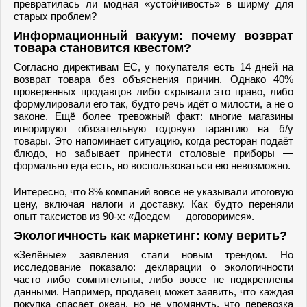
превратилась ли модная «устойчивость» в ширму для
старых проблем?
Информационный вакуум: почему возврат
товара становится квестом?
Согласно директивам ЕС, у покупателя есть 14 дней на
возврат товара без объяснения причин. Однако 40%
проверенных продавцов либо скрывали это право, либо
формулировали его так, будто речь идёт о милости, а не о
законе. Ещё более тревожный факт: многие магазины
игнорируют обязательную годовую гарантию на б/у
товары. Это напоминает ситуацию, когда ресторан подаёт
блюдо, но забывает принести столовые приборы —
формально еда есть, но воспользоваться ею невозможно.
Интересно, что 8% компаний вовсе не указывали итоговую
цену, включая налоги и доставку. Как будто переняли
опыт таксистов из 90-х: «Доедем — договоримся».
Экологичность как маркетинг: кому верить?
«Зелёные» заявления стали новым трендом. Но
исследование показало: декларации о экологичности
часто либо сомнительны, либо вовсе не подкреплены
данными. Например, продавец может заявить, что каждая
покупка спасает океан, но не упомянуть, что перевозка