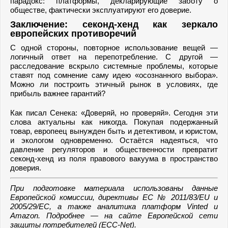
парадокс: платформы, декларирующие заботу о
обществе, фактически эксплуатируют его доверие.
Заключение: секонд-хенд как зеркало
европейских противоречий
С одной стороны, повторное использование вещей —
логичный ответ на перепотребление. С другой —
расследование вскрыло системные проблемы, которые
ставят под сомнение саму идею «осознанного выбора».
Можно ли построить этичный рынок в условиях, где
прибыль важнее гарантий?
Как писал Сенека: «Доверяй, но проверяй». Сегодня эти
слова актуальны как никогда. Покупая подержанный
товар, европеец вынужден быть и детективом, и юристом,
и экологом одновременно. Остаётся надеяться, что
давление регуляторов и общественности превратит
секонд-хенд из поля правового вакуума в пространство
доверия.
При подготовке материала использованы данные
Европейской комиссии, директивы ЕС № 2011/83/EU и
2005/29/EC, а также аналитика платформ Vinted и
Amazon. Подробнее — на сайте Европейской сети
защиты потребителей (ECC-Net).