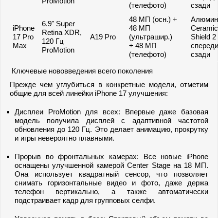
ProMotion
(телефото)
сзади
48 МП (осн.) +
Алюмин
6.9" Super
iPhone
48 МП
Ceramic
Retina XDR,
17 Pro
A19 Pro
(ультрашир.)
Shield 2
120 Гц
Max
+ 48 МП
спереди
ProMotion
(телефото)
сзади
Ключевые нововведения всего поколения
Прежде чем углубиться в конкретные модели, отметим
общие для всей линейки iPhone 17 улучшения:
Дисплеи ProMotion для всех: Впервые даже базовая
модель получила дисплей с адаптивной частотой
обновления до 120 Гц. Это делает анимацию, прокрутку
и игры невероятно плавными.
Прорыв во фронтальных камерах: Все новые iPhone
оснащены улучшенной камерой Center Stage на 18 МП.
Она использует квадратный сенсор, что позволяет
снимать горизонтальные видео и фото, даже держа
телефон вертикально, а также автоматически
подстраивает кадр для групповых селфи.