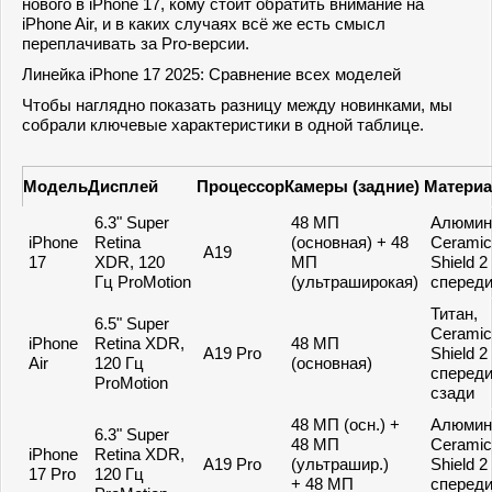
нового в iPhone 17, кому стоит обратить внимание на
iPhone Air, и в каких случаях всё же есть смысл
переплачивать за Pro-версии.
Линейка iPhone 17 2025: Сравнение всех моделей
Чтобы наглядно показать разницу между новинками, мы
собрали ключевые характеристики в одной таблице.
Модель
Дисплей
Процессор
Камеры (задние)
Матери
6.3" Super
48 МП
Алюмин
iPhone
Retina
(основная) + 48
Ceramic
A19
17
XDR, 120
МП
Shield 2
Гц ProMotion
(ультраширокая)
сперед
Титан,
6.5" Super
Ceramic
iPhone
Retina XDR,
48 МП
A19 Pro
Shield 2
Air
120 Гц
(основная)
спереди
ProMotion
сзади
48 МП (осн.) +
Алюмин
6.3" Super
48 МП
Ceramic
iPhone
Retina XDR,
A19 Pro
(ультрашир.)
Shield 2
17 Pro
120 Гц
+ 48 МП
спереди