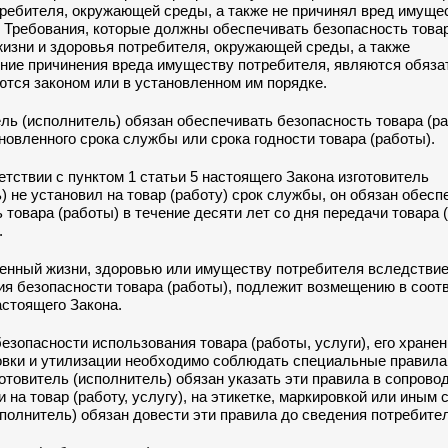
ребителя, окружающей среды, а также не причинял вред имуще
 Требования, которые должны обеспечивать безопасность товар
жизни и здоровья потребителя, окружающей среды, а также
ние причинения вреда имуществу потребителя, являются обяза
тся законом или в установленном им порядке.
ель (исполнитель) обязан обеспечивать безопасность товара (р
новленного срока службы или срока годности товара (работы).
етствии с пунктом 1 статьи 5 настоящего Закона изготовитель
) не установил на товар (работу) срок службы, он обязан обесп
 товара (работы) в течение десяти лет со дня передачи товара 
.
ненный жизни, здоровью или имуществу потребителя вследстви
я безопасности товара (работы), подлежит возмещению в соотв
астоящего Закона.
безопасности использования товара (работы, услуги), его хранен
овки и утилизации необходимо соблюдать специальные правила 
готовитель (исполнитель) обязан указать эти правила в сопрово
 на товар (работу, услугу), на этикетке, маркировкой или иным 
полнитель) обязан довести эти правила до сведения потребител