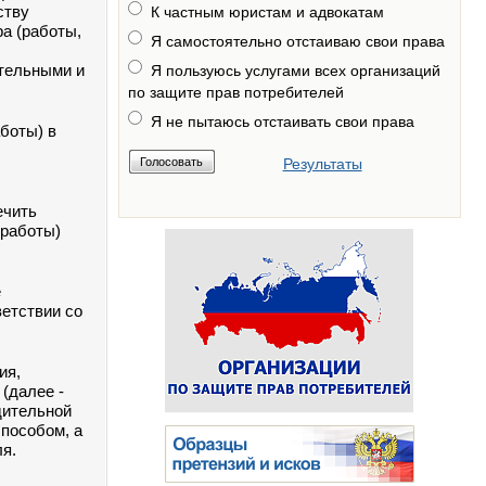
ству
К частным юристам и адвокатам
а (работы,
Я самостоятельно отстаиваю свои права
тельными и
Я пользуюсь услугами всех организаций
по защите прав потребителей
Я не пытаюсь отстаивать свои права
аботы) в
Результаты
ечить
(работы)
е
етствии со
ия,
(далее -
дительной
способом, а
я.