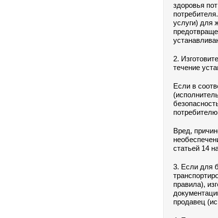
здоровья пот
потребителя.
услуги) для 
предотвраще
устанавливаю
2. Изготовит
течение уста
Если в соотв
(исполнитель
безопасность
потребителю
Вред, причи
необеспечени
статьей 14 н
3. Если для 
транспортир
правила), из
документации
продавец (ис