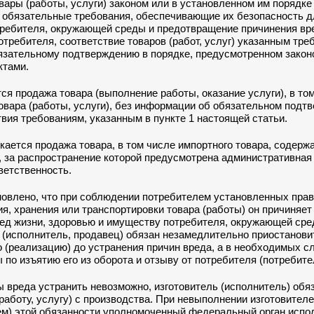
овары (работы, услуги) законом или в установленном им порядке
 обязательные требования, обеспечивающие их безопасность д
требителя, окружающей среды и предотвращение причинения вр
требителя, соответствие товаров (работ, услуг) указанным тре
язательному подтверждению в порядке, предусмотренном закон
ктами.
ся продажа товара (выполнение работы, оказание услуги), в то
овара (работы, услуги), без информации об обязательном подт
твия требованиям, указанным в пункте 1 настоящей статьи.
скается продажа товара, в том числе импортного товара, содерж
 за распространение которой предусмотрена административная
ветственность.
новлено, что при соблюдении потребителем установленных пра
я, хранения или транспортировки товара (работы) он причиняет
ед жизни, здоровью и имуществу потребителя, окружающей сре
 (исполнитель, продавец) обязан незамедлительно приостанови
 (реализацию) до устранения причин вреда, а в необходимых с
 по изъятию его из оборота и отзыву от потребителя (потребите
 вреда устранить невозможно, изготовитель (исполнитель) обя
(работу, услугу) с производства. При невыполнении изготовител
ем) этой обязанности уполномоченный федеральный орган испо