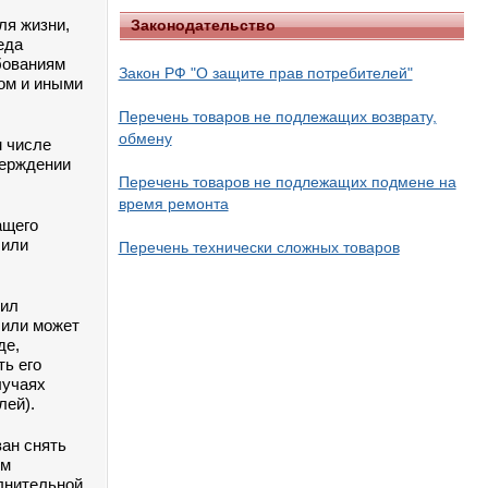
ля жизни,
Законодательство
еда
бованиям
Закон РФ "О защите прав потребителей"
ом и иными
Перечень товаров не подлежащих возврату,
обмену
м числе
верждении
Перечень товаров не подлежащих подмене на
время ремонта
ащего
 или
Перечень технически сложных товаров
вил
 или может
де,
ть его
лучаях
лей).
зан снять
ем
лнительной