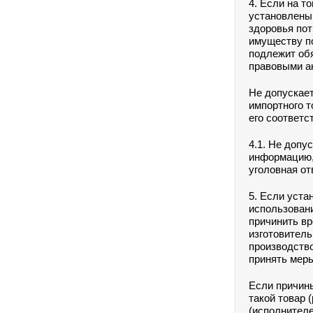
4. Если на т
установлены
здоровья по
имуществу по
подлежит об
правовыми а
Не допускает
импортного т
его соответс
4.1. Не допу
информацию,
уголовная от
5. Если уста
использовани
причинить вр
изготовитель
производство
принять меры
Если причины
такой товар 
(исполнител