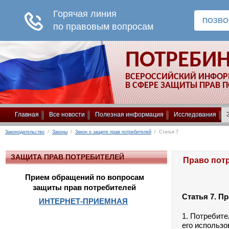
ПОТРЕБИ
ВСЕРОССИЙСКИЙ ИНФО
В СФЕРЕ ЗАЩИТЫ ПРАВ 
Главная
Все новости
Полезная информация
Исследования
Законодательство
/
Законы
/
Закон о защите прав потребителей
/ Статья 7
ЗАЩИТА ПРАВ ПОТРЕБИТЕЛЕЙ
Право потр
Прием обращений по вопросам
защиты прав потребителей
Статья 7. П
ИНТЕРНЕТ-ПРИЕМНАЯ
1. Потребите
его использо