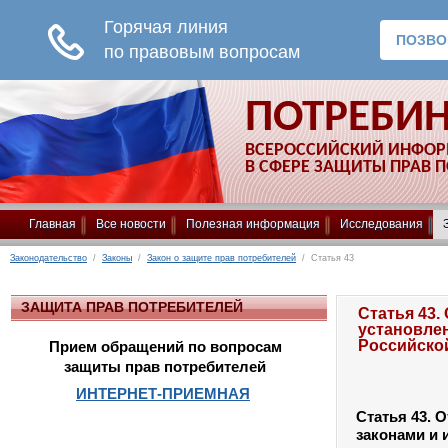
ПОТРЕБИ
ВСЕРОССИЙСКИЙ ИНФО
В СФЕРЕ ЗАЩИТЫ ПРАВ 
Главная
Все новости
Полезная информация
Исследования
Законодательство
/
Законы
/
Закон о защите прав потребителей
/ Статья 43
ЗАЩИТА ПРАВ ПОТРЕБИТЕЛЕЙ
Статья 43.
установле
Российско
Прием обращений по вопросам
защиты прав потребителей
ИНТЕРНЕТ-ПРИЕМНАЯ
Статья 43.
От
законами и