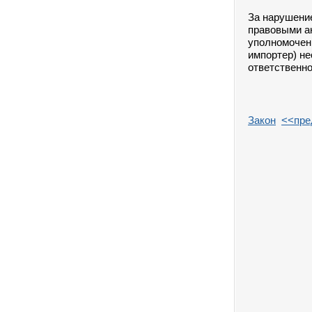
За нарушени
правовыми ак
уполномочен
импортер) н
ответственно
Закон
<<пре