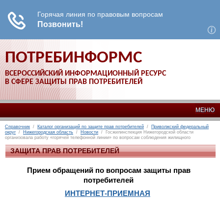
ПОТРЕБИНФОРМС
ВСЕРОССИЙСКИЙ ИНФОРМАЦИОННЫЙ РЕСУРС
В СФЕРЕ ЗАЩИТЫ ПРАВ ПОТРЕБИТЕЛЕЙ
МЕНЮ
Справочник
/
Каталог организаций по защите прав потребителей
/
Приволжский федеральный
округ
/
Нижегородская область
/
Новости
/ Госжилинспекция Нижегородской области
организовала работу «горячей телефонной линии» по вопросам соблюдения жилищного
законодательства
ЗАЩИТА ПРАВ ПОТРЕБИТЕЛЕЙ
Прием обращений по вопросам защиты прав
потребителей
ИНТЕРНЕТ-ПРИЕМНАЯ