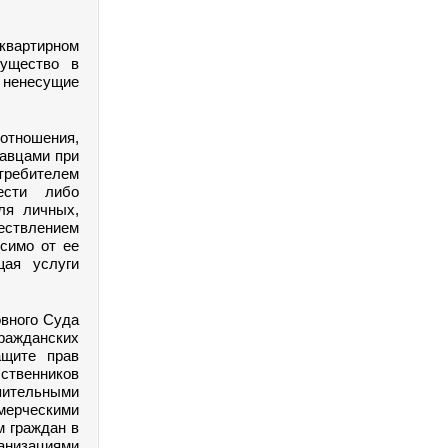
оквартирном
мущество в
 ненесущие
отношения,
давцами при
требителем
ести либо
ля личных,
твлением
исимо от ее
щая услуги
овного Суда
гражданских
ащите прав
ственников
ительными
мерческими
м граждан в
анизациями