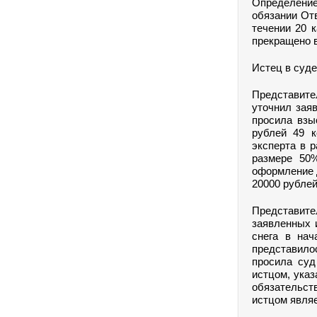
Определение
обязании Отв
течении 20 
прекращено в
Истец в суд
Представите
уточнил зая
просила взы
рублей 49 к
эксперта в 
размере 50
оформление д
20000 рублей
Представите
заявленных 
снега в нач
представило
просила суд
истцом, указ
обязательст
истцом явля