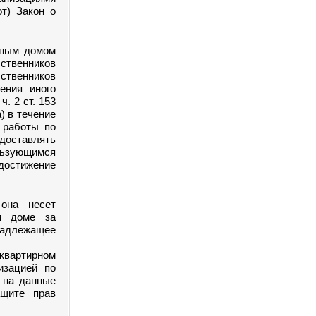
от) Закон о
ирным домом
бственников
бственников
ения иного
. 2 ст. 153
) в течение
 работы по
доставлять
льзующимся
достижение
 она несет
ом доме за
надлежащее
квартирном
изацией по
, на данные
ащите прав