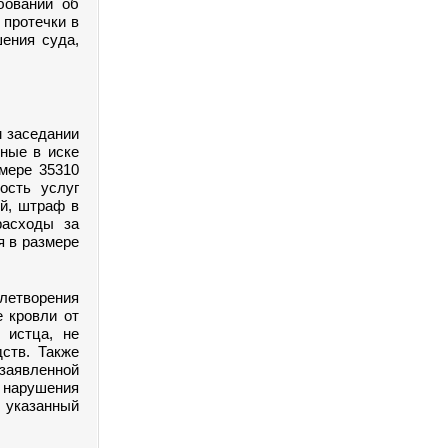
бований об
 протечки в
шения суда,
м заседании
ные в иске
мере 35310
ость услуг
ей, штраф в
расходы за
я в размере
летворения
е кровли от
 истца, не
ств. Также
заявленной
м нарушения
а указанный