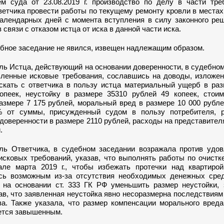
м суда от 23.08.2019 г. производство по делу в части тре
етчика провести работы по текущему ремонту кровли в местах
календарных дней с момента вступления в силу законного ре
 связи с отказом истца от иска в данной части иска.
ебное заседание не явился, извещен надлежащим образом.
ль Истца, действующий на основании доверенности, в судебно
вленные исковые требования, сославшись на доводы, изложен
скать с ответчика в пользу истца материальный ущерб в раз
опеек, неустойку в размере 35310 рублей 49 копеек, стоим
размере 7 175 рублей, моральный вред в размере 10 000 рубл
% от суммы, присужденный судом в пользу потребителя, 
оверенности в размере 2110 рублей, расходы на представител
.
ль Ответчика, в судебном заседании возражала против удов
исковых требований, указав, что выполнять работы по очистк
але марта 2019 г., чтобы избежать протечки над квартирой
сь возможным из-за отсутствия необходимых денежных сред
 на основании ст. 333 ГК РФ уменьшить размер неустойки, 
ав, что заявленная неустойка явно несоразмерна последствия
ва. Также указала, что размер компенсации морального вред
ется завышенным.