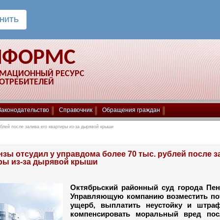
НФОРМС
РМАЦИОННЫЙ РЕСУРС
ПОТРЕБИТЕЛЕЙ
Законодательство
Справочник
Обращения граждан
блей после залива его квартиры из-за дырявой крыши
зы отсудил у управдома более 70 тыс. рублей после з
иры из-за дырявой крыши
Октябрьский районный суд города Пе
Управляющую компанию возместить по
ущерб, выплатить неустойку и штраф
компенсировать моральный вред пос