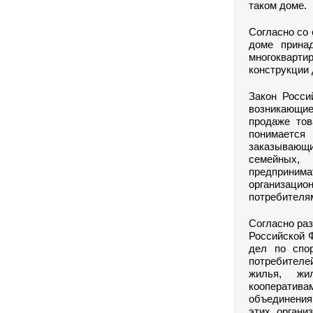
таком доме.
Согласно со
доме прина
многокварт
конструкции 
Закон Росси
возникающие
продаже тов
понимается
заказывающи
семейных,
предпринима
организаци
потребителям
Согласно ра
Российской Ф
дел по спор
потребителе
жилья, жил
кооператив
объединениям
этих органи