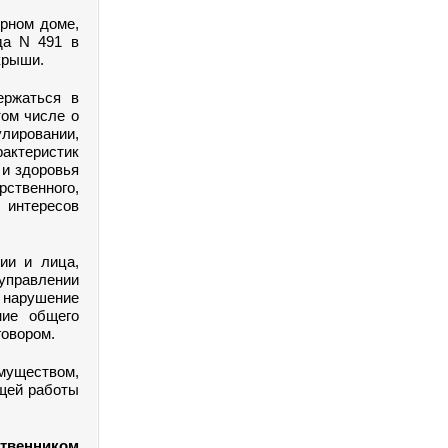
ирном доме,
да N 491 в
крыши.
ержаться в
том числе о
улировании,
актеристик
 и здоровья
рственного,
интересов
ии и лица,
управлении
 нарушение
ние общего
говором.
муществом,
щей работы
ственником