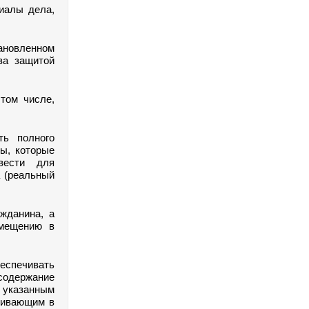
иалы дела,
тановленном
за защитой
том числе,
ть полного
ы, которые
вести для
а (реальный
жданина, а
змещению в
еспечивать
содержание
я указанным
живающим в