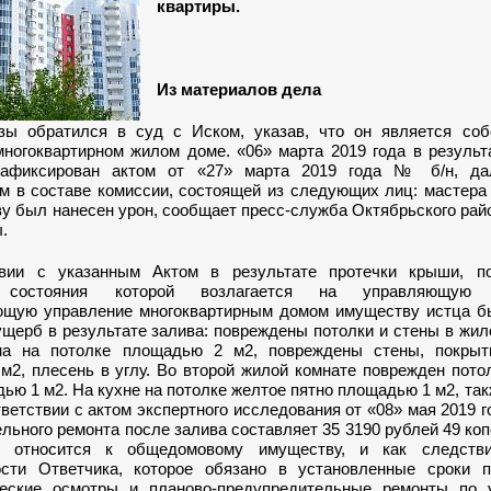
квартиры.
Из материалов дела
ы обратился в суд с Иском, указав, что он является соб
многоквартирном жилом доме. «06» марта 2019 года в результ
зафиксирован актом от «27» марта 2019 года № б/н, да
м в составе комиссии, состоящей из следующих лиц: мастера
у был нанесен урон, сообщает пресс-служба Октябрьского рай
.
твии с указанным Актом в результате протечки крыши, п
о состояния которой возлагается на управляющую 
щую управление многоквартирным домом имуществу истца б
щерб в результате залива: повреждены потолки и стены в жил
на на потолке площадью 2 м2, повреждены стены, покры
м2, плесень в углу. Во второй жилой комнате поврежден пото
ью 1 м2. На кухне на потолке желтое пятно площадью 1 м2, та
тветствии с актом экспертного исследования от «08» мая 2019 г
льного ремонта после залива составляет 35 3190 рублей 49 ко
 относится к общедомовому имуществу, и как следстви
ости Ответчика, которое обязано в установленные сроки п
еские осмотры и планово-предупредительные ремонты по 