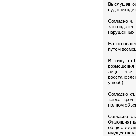
Выслушав об
суд приходи
Согласно ч.
законодател
нарушенных 
На основани
путем возме
В силу ст.
возмещения 
лицо, чье
восстановле
ущерб).
Согласно ст
также вред,
полном объе
Согласно с
благоприятн
общего имущ
имуществом,