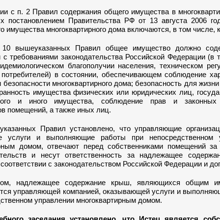
вии с п. 2 Правил содержания общего имущества в многокварт
х постановлением Правительства РФ от 13 августа 2006 го
о имущества многоквартирного дома включаются, в том числе, 
. 10 вышеуказанных Правил общее имущество должно сод
и с требованиями законодательства Российской Федерации (в 
пидемиологическом благополучии населения, техническом рег
 потребителей) в состоянии, обеспечивающем соблюдение хар
 безопасности многоквартирного дома; безопасность для жизни
хранность имущества физических или юридических лиц, госуда
ного и иного имущества, соблюдение прав и законных 
в помещений, а также иных лиц.
указанных Правил установлено, что управляющие организац
е услуги и выполняющие работы при непосредственном 
рным домом, отвечают перед собственниками помещений за
тельств и несут ответственность за надлежащее содержа
соответствии с законодательством Российской Федерации и до
зом, надлежащее содержание крыш, являющихся общим и
тся управляющей компанией, оказывающей услуги и выполняю
дственном управлении многоквартирным домом.
ебного заседания установлено
,
что Истец является соб