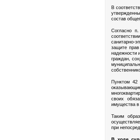
В соответст
утвержденны
состав общег
Согласно п
соответстви
санитарно-э
защите прав
надежности и
граждан, со
муниципаль
собственнико
Пунктом 42 
оказывающи
многокварти
своих обяза
имущества в 
Таким обра
осуществляе
при непосре
В ходе суд