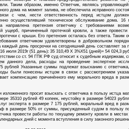
овли. Таким образом, именно Ответчик, являясь управляющей
ного дома на момент залива, не обеспечила исправного состо
вязи с чем, нести ответственность перед истцом должен
енно осуществлявший техническое обслуживание дома. 16 
а направлена претензия ответчику с требованиями возм
й ущерб, причиненный протечкой кровли, а также провести
ротечки с крыши. Его претензия осталась без ответа. Таким о
ебования ответчиком удовлетворены в добровольном порядк
а каждый день просрочки на сегодняшний день составляет за 
 16 июля 2019г (51 день): 35 310,49 X 3%Х51 (дней)= 54 024,3 ру
ветствии со ст. 94 ГПК РФ суд относит к судебным издержкам, 
ем данного дела, расходы на проведение экспертное иссл
75 рублей Указанные суммы подлежат взысканию с ответчика,
оды были понесены истцом в связи с рассмотрением указан
вает компенсацию причинённого ему морального вреда в разм
и изложенного просит взыскать с ответчика в пользу истца м
ере 35310 рублей 49 копеек, неустойку в размере 54023 рубля
слуг эксперта в размере 7 175 рублей, моральный вред в раз
аф в размере 50% от суммы, присужденный судом в пользу по
етчика провести работы по текущему ремонту кровли в местах
алендарных дней с момента вступления в силу законного решени