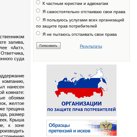
К частным юристам и адвокатам
Я самостоятельно отстаиваю свои права
Я пользуюсь услугами всех организаций
по защите прав потребителей
Я не пытаюсь отстаивать свои права
ственником
ате залива,
Результаты
лее «Акт»,
 Ответчика,
онного суда
оддержание
компанию,
ыл нанесен
ой комнате:
тые обоями
лок, желтое
кже трещина
ода, размер
пеек. Крыша
е, к
зоне
роизводить
устранению