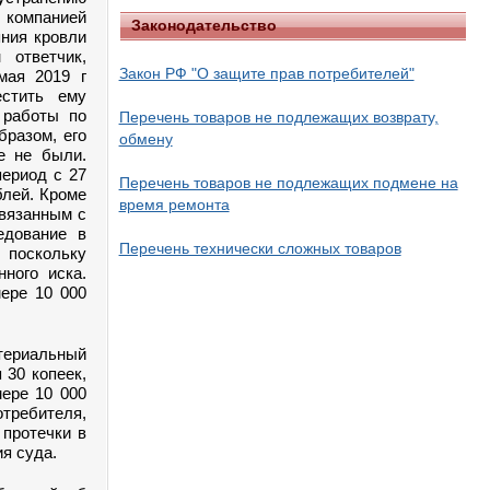
 компанией
Законодательство
яния кровли
 ответчик,
Закон РФ "О защите прав потребителей"
мая 2019 г
естить ему
 работы по
Перечень товаров не подлежащих возврату,
бразом, его
обмену
е не были.
период с 27
Перечень товаров не подлежащих подмене на
блей. Кроме
время ремонта
связанным с
едование в
Перечень технически сложных товаров
 поскольку
ного иска.
ере 10 000
атериальный
 30 копеек,
мере 10 000
требителя,
 протечки в
я суда.