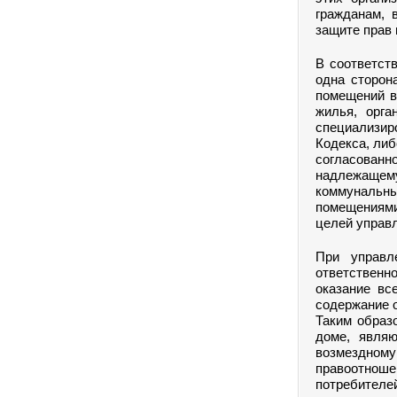
гражданам, 
защите прав 
В соответст
одна сторон
помещений в
жилья, орга
специализиро
Кодекса, либ
согласованн
надлежащему
коммунальн
помещениями
целей управ
При управл
ответствен
оказание вс
содержание 
Таким образ
доме, являю
возмездному
правоотнош
потребителей