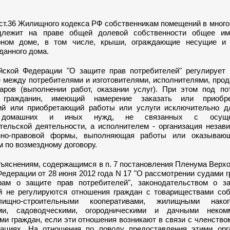
 ст.36 Жилищного кодекса РФ собственникам помещений в мног
длежит на праве общей долевой собственности общее и
ирном доме, в том числе, крыши, ограждающие несущие и
данного дома.
йской Федерации "О защите прав потребителей" регулирует 
 между потребителями и изготовителями, исполнителями, про
аров (выполнении работ, оказании услуг). При этом под по
 гражданин, имеющий намерение заказать или приобр
й или приобретающий работы или услуги исключительно д
 домашних и иных нужд, не связанных с осущес
тельской деятельности, а исполнителем - организация незав
онно-правовой формы, выполняющая работы или оказываю
 по возмездному договору.
зъяснениям, содержащимся в п. 7 постановления Пленума Верх
едерации от 28 июня 2012 года N 17 "О рассмотрении судами 
ам о защите прав потребителей", законодательством о з
й не регулируются отношения граждан с товариществами соб
ищно-строительными кооперативами, жилищными накоп
ами, садоводческими, огородническими и дачными неком
и граждан, если эти отношения возникают в связи с членство
зациях. На отношения по поводу предоставления этими орг