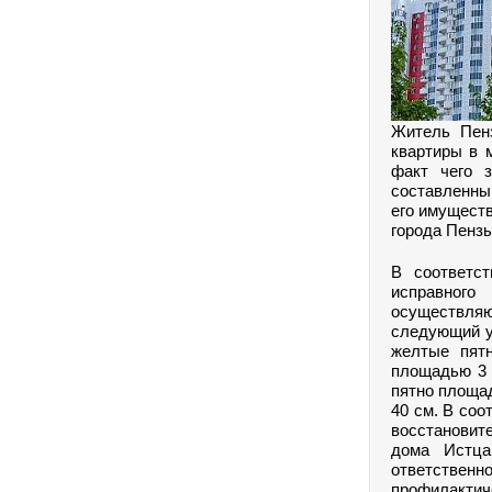
Житель Пенз
квартиры в 
факт чего 
составленны
его имуществ
города Пензы
В соответс
исправног
осуществляю
следующий у
желтые пят
площадью 3 
пятно площад
40 см. В соо
восстановите
дома Истца
ответственн
профилактич