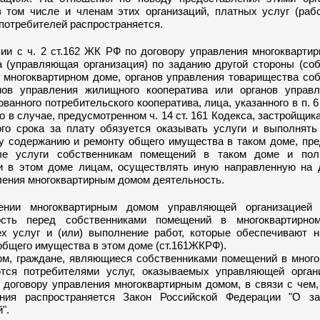
в том числе и членам этих организаций, платных услуг (раб
потребителей распространяется.
вии с ч. 2 ст.162 ЖК РФ по договору управления многокварт
а (управляющая организация) по заданию другой стороны (со
 многоквартирном доме, органов управления товарищества со
нов управления жилищного кооператива или органов управл
ванного потребительского кооператива, лица, указанного в п. 6 ч
о в случае, предусмотренном ч. 14 ст. 161 Кодекса, застройщика
ого срока за плату обязуется оказывать услуги и выполнять
 содержанию и ремонту общего имущества в таком доме, пре
ые услуги собственникам помещений в таком доме и по
 в этом доме лицам, осуществлять иную направленную на 
ления многоквартирным домом деятельность.
ении многоквартирным домом управляющей организацией
ность перед собственниками помещений в многоквартирн
ех услуг и (или) выполнение работ, которые обеспечивают 
общего имущества в этом доме (ст.161ЖКРФ).
ом, граждане, являющиеся собственниками помещений в много
тся потребителями услуг, оказываемых управляющей орган
 договору управления многоквартирным домом, в связи с чем
ения распространяется Закон Российской Федерации "О з
".