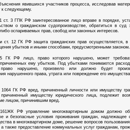
ъяснения явившихся участников процесса, исследовав матер
т к следующему.
 1 ст. 3 ГПК РФ заинтересованное лицо вправе в порядке, ус
ьством о гражданском судопроизводстве, обратиться в суд 
либо оспариваемых прав, свобод или законных интересов.
и ст. 12 ГК РФ защита гражданских прав осуществляется, в 
щения убытков и иными способами, предусмотренными законом.
15 ГК РФ лицо, право которого нарушено, может требова
причиненных ему убытков. Под убытками понимаются расход
 право нарушено, произвело или должно будет произ
ния нарушенного права, утрата или повреждение его имуществ
. 1064 ГК РФ вред, причиненный личности или имуществу гра
 причиненный имуществу юридического лица, подлежит во
ме лицом, причинившим вред.
т.161ЖК РФ управление многоквартирным домом должно об
ые и безопасные условия проживания граждан, надлежащее 
ества в многоквартирном доме, решение вопросов пользовани
 а также предоставление коммунальных услуг гражданам, про