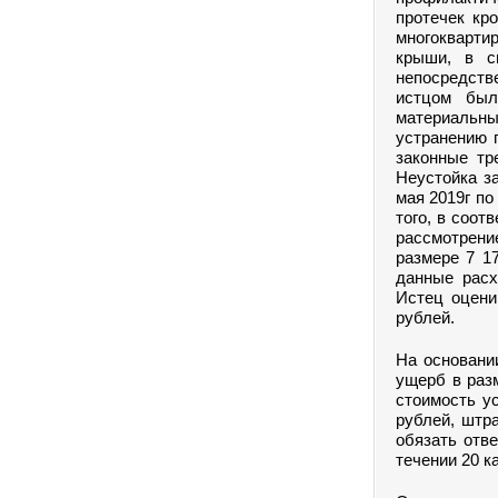
протечек кр
многоквартир
крыши, в с
непосредств
истцом был
материальны
устранению п
законные тр
Неустойка з
мая 2019г по
того, в соот
рассмотрени
размере 7 1
данные расх
Истец оцени
рублей.
На основани
ущерб в разм
стоимость у
рублей, штр
обязать отв
течении 20 к