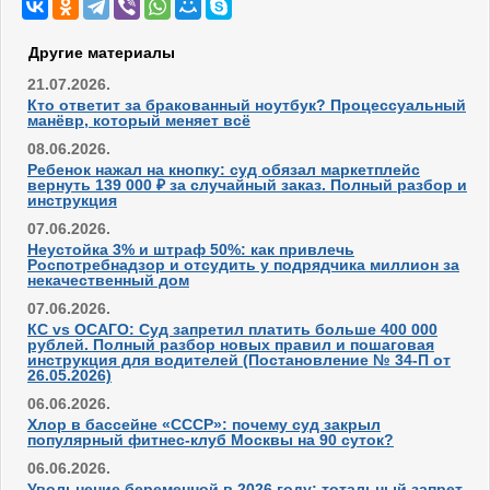
Другие материалы
21.07.2026.
Кто ответит за бракованный ноутбук? Процессуальный
манёвр, который меняет всё
08.06.2026.
Ребенок нажал на кнопку: суд обязал маркетплейс
вернуть 139 000 ₽ за случайный заказ. Полный разбор и
инструкция
07.06.2026.
Неустойка 3% и штраф 50%: как привлечь
Роспотребнадзор и отсудить у подрядчика миллион за
некачественный дом
07.06.2026.
КС vs ОСАГО: Суд запретил платить больше 400 000
рублей. Полный разбор новых правил и пошаговая
инструкция для водителей (Постановление № 34-П от
26.05.2026)
06.06.2026.
Хлор в бассейне «СССР»: почему суд закрыл
популярный фитнес-клуб Москвы на 90 суток?
06.06.2026.
Увольнение беременной в 2026 году: тотальный запрет,