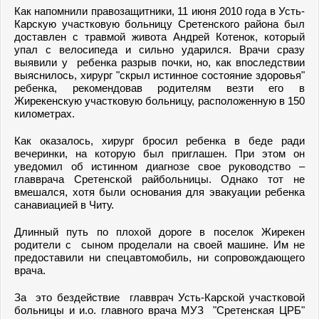
Как напомнили правозащитники, 11 июня 2010 года в Усть-
Карскую участковую больницу Сретенского района был
доставлен с травмой живота Андрей Котенок, который
упал с велосипеда и сильно ударился. Врачи сразу
выявили у ребенка разрыв почки, но, как впоследствии
выяснилось, хирург "скрыл истинное состояние здоровья"
ребенка, рекомендовав родителям везти его в
Жирекенскую участковую больницу, расположенную в 150
километрах.
Как оказалось, хирург бросил ребенка в беде ради
вечеринки, на которую был приглашен. При этом он
уведомил об истинном диагнозе свое руководство –
главврача Сретенской райбольницы. Однако тот не
вмешался, хотя были основания для эвакуации ребенка
санавиацией в Читу.
Длинный путь по плохой дороге в поселок Жирекен
родители с сыном проделали на своей машине. Им не
предоставили ни спецавтомобиль, ни сопровождающего
врача.
За это бездействие главврач Усть-Карской участковой
больницы и и.о. главного врача МУЗ "Сретенская ЦРБ"