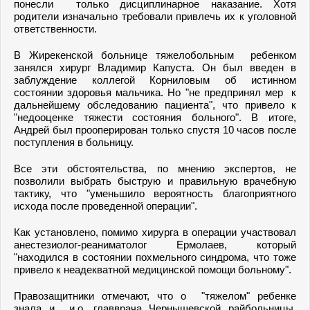
понесли только дисциплинарное наказание. Хотя
родители изначально требовали привлечь их к уголовной
ответственности.
В Жирекенской больнице тяжелобольным ребенком
занялся хирург Владимир Капуста. Он был введен в
заблуждение коллегой Корниловым об истинном
состоянии здоровья мальчика. Но "не предпринял мер к
дальнейшему обследованию пациента", что привело к
"недооценке тяжести состояния больного". В итоге,
Андрей был прооперирован только спустя 10 часов после
поступления в больницу.
Все эти обстоятельства, по мнению экспертов, не
позволили выбрать быструю и правильную врачебную
тактику, что "уменьшило вероятность благоприятного
исхода после проведенной операции".
Как установлено, помимо хирурга в операции участвовал
анестезиолог-реаниматолог Ермолаев, который
"находился в состоянии похмельного синдрома, что тоже
привело к неадекватной медицинской помощи больному".
Правозащитники отмечают, что о "тяжелом" ребенке
знала и и.о. главврача Чернышевской райбольницы