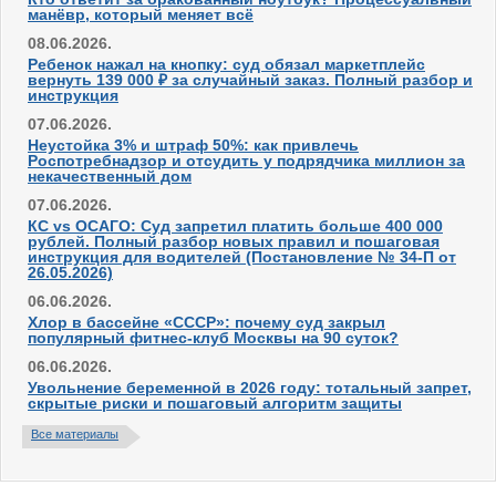
манёвр, который меняет всё
08.06.2026.
Ребенок нажал на кнопку: суд обязал маркетплейс
вернуть 139 000 ₽ за случайный заказ. Полный разбор и
инструкция
07.06.2026.
Неустойка 3% и штраф 50%: как привлечь
Роспотребнадзор и отсудить у подрядчика миллион за
некачественный дом
07.06.2026.
КС vs ОСАГО: Суд запретил платить больше 400 000
рублей. Полный разбор новых правил и пошаговая
инструкция для водителей (Постановление № 34-П от
26.05.2026)
06.06.2026.
Хлор в бассейне «СССР»: почему суд закрыл
популярный фитнес-клуб Москвы на 90 суток?
06.06.2026.
Увольнение беременной в 2026 году: тотальный запрет,
скрытые риски и пошаговый алгоритм защиты
Все материалы