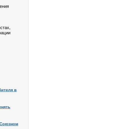
ления
стах,
зации
бителя в
енять
и Союзном