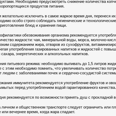
дуктами. Необходимо предусмотреть снижение количества копч
коропортящихся продуктов питания.
желательно исключить в самое жаркое время дня, перенеся их 
одимо особо строго соблюдать гигиенические и технологически
риготовления блюд и хранения пищи.
рофилактики обезвоживания организма рекомендуется употребл
чество жидкости: чая, минеральной воды, морса, молочно-кис
изким содержанием жира, отваров из сухофруктов, витаминизир
бегая употребления газированных напитков и жидкостей с повы
сахара, энергетических и алкогольных напитков.
ия питьевого режима: необходимо выпивать до 1,5 литров жидк
е с этим необходимо помнить, что увеличивать количество пот
т людям с заболеваниями почек и сердечно-сосудистой систем
ержания иммунитета рекомендуется употребление фруктов и ово
ымытых перед употреблением водой гарантированного качества.
 дня рекомендуется по возможности принять душ с прохладной в
а личном и общественном транспорте следует ограничить или п
е или вечернее время, когда жара спадает.