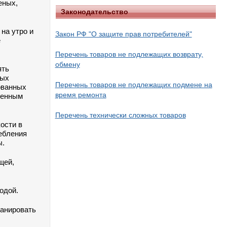
еных,
Законодательство
на утро и
Закон РФ "О защите прав потребителей"
е
Перечень товаров не подлежащих возврату,
обмену
ять
лых
Перечень товаров не подлежащих подмене на
ованных
время ремонта
шенным
Перечень технически сложных товаров
ости в
ребления
ы.
щей,
одой.
ланировать