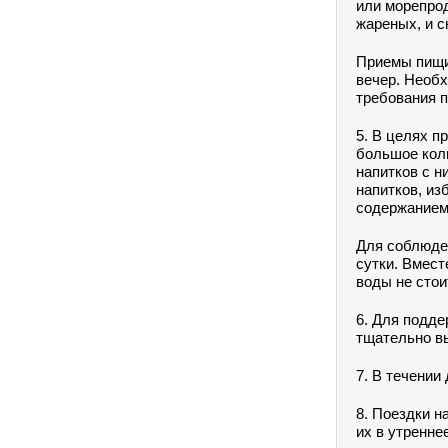
или морепро
жареных, и с
Приемы пищи 
вечер. Необх
требования п
5. В целях п
большое коли
напитков с н
напитков, из
содержанием 
Для соблюден
сутки. Вмест
воды не стои
6. Для подд
тщательно в
7. В течении
8. Поездки н
их в утренне