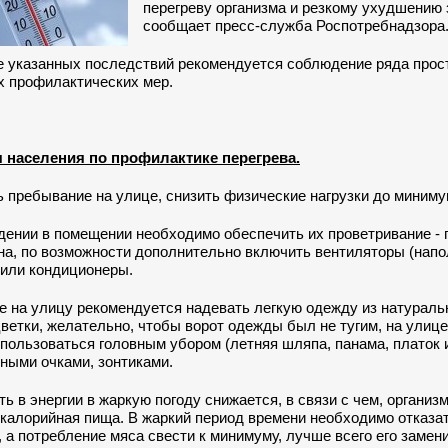
перегреву организма и резкому ухудшению 
сообщает пресс-служба Роспотребнадзора
е указанных последствий рекомендуется соблюдение ряда прос
 профилактических мер.
 населения по профилактике перегрева.
ь пребывание на улице, снизить физические нагрузки до миниму
дении в помещении необходимо обеспечить их проветривание - 
на, по возможности дополнительно включить вентиляторы (нап
 или кондиционеры.
е на улицу рекомендуется надевать легкую одежду из натураль
ветки, желательно, чтобы ворот одежды был не тугим, на улице
пользоваться головным убором (летняя шляпа, панама, платок и 
ными очками, зонтиками.
ть в энергии в жаркую погоду снижается, в связи с чем, организ
калорийная пища. В жаркий период времени необходимо отказат
 а потребление мяса свести к минимуму, лучше всего его замен