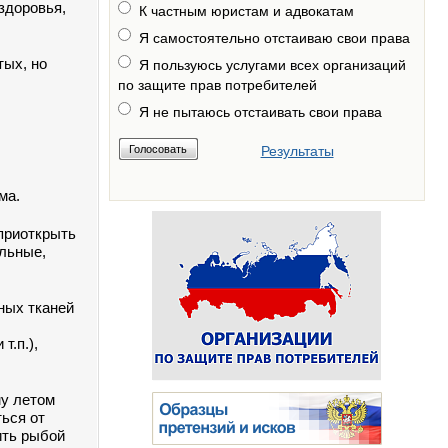
здоровья,
К частным юристам и адвокатам
.
Я самостоятельно отстаиваю свои права
тых, но
Я пользуюсь услугами всех организаций
по защите прав потребителей
Я не пытаюсь отстаивать свои права
Результаты
ма.
приоткрыть
ольные,
ных тканей
т.п.),
му летом
ься от
ить рыбой