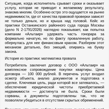
Ситуация, когда исполнитель срывает сроки и оказывает
услугу, которая не приводит к желаемому результату,
знакома многим. Особенно остро это ощущается на рынке
недвижимости, где от качества правовой проверки зависят
не только деньги, но и крыша над головой. Кейс из
практики Останкинского районного суда города Москвы
(дело N 2-1791/2026) наглядно показывает, как попытка
компании «Альтаир» удержать часть гонорара за
формально начатую, но по факту проваленную работу,
обернулась для нее финансовым крахом. Разберем этот
механизм детально, без эмоций, опираясь на букву
закона.
История из практики: математика провала
Потребитель заключил договор с ООО «Альтаир» на
комплексное сопровождение покупки квартиры. Цена
договора — 100 000 рублей. В перечень услуг входил
осмотр объекта, анализ документов и подготовка к
сделке. Ключевая цель, ради которой все затевалось, —
обеспечение юридической чистоты приобретаемой
недвижимости — достигнута не была. Сроки были
сорваны, а документы подготовлены так, что не
позволяли убедиться в отсутствии скрытых обременений.