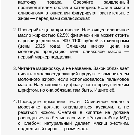
карточку товара. Сверяйте заявленный
производителем состав и категорию. Если в «масле
сливочном» в описании фигурируют растительные
жиры — перед вами фальсификат.
Проверяйте цену критически. Настоящее сливочное
масло жирностью 82,5% физически не может стоить
в рознице дешевле 900–1100 рублей за килограмм
(цены 2026 года). Слишком низкая цена на
молочную продукцию, мёд, оливковое масло —
первый маркер подделки.
Читайте маркировку, а не название. Закон обязывает
писать «молокосодержащий продукт с заменителем
молочного жира», если использовалось пальмовое
масло. На упаковке эту фразу часто прячут мелким
шрифтом, но она обязана там быть. Ищите её.
Проводите домашние тесты. Сливочное масло в
морозилке должно откалываться кусками, а не
резаться ножом. Сметана в кипятке не должна
распадаться на белые хлопья и жёлтую плёнку. Мёд
с хлебом: натуральный делает мякиш жёстким,
поддельный сироп — размягчает.