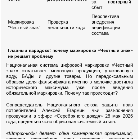
за повторный
сбыт
Перспектива
Маркировка
Проверка
внедрения
"Честный знак"
легальности кода
верификации
состава
Главный парадокс: почему маркировка «Честный знак»
не решает проблему
Национальная система цифровой маркировки «Честный
знак» охватывает молочную продукцию, упакованную
воду, БАДы и другие товары. Но парадоксальным
образом доля фальсификата именно в молочке достигла
исторического максимума уже после введения
обязательной маркировки. Почему так происходит?
Сопредседатель Национального союза защиты прав
потребителей Алексей Егармин, чьи разъяснения
прозвучали в эфире «Серебряного дождя» 28 мая 2026
года, предельно ясно обрисовал системный изъян:
«Штрих-коды делает одна коммерческая организация,
которая преследует свои интересы извлечения