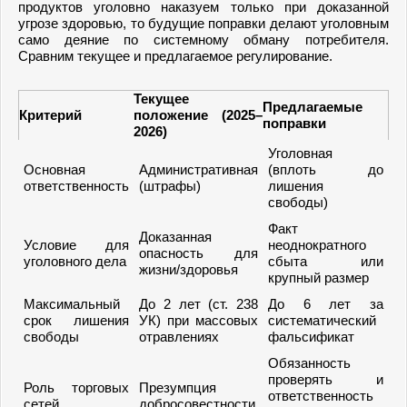
продуктов уголовно наказуем только при доказанной
угрозе здоровью, то будущие поправки делают уголовным
само деяние по системному обману потребителя.
Сравним текущее и предлагаемое регулирование.
Текущее
Предлагаемые
Критерий
положение (2025–
поправки
2026)
Уголовная
Основная
Административная
(вплоть до
ответственность
(штрафы)
лишения
свободы)
Факт
Доказанная
Условие для
неоднократного
опасность для
уголовного дела
сбыта или
жизни/здоровья
крупный размер
Максимальный
До 2 лет (ст. 238
До 6 лет за
срок лишения
УК) при массовых
систематический
свободы
отравлениях
фальсификат
Обязанность
проверять и
Роль торговых
Презумпция
ответственность
сетей
добросовестности