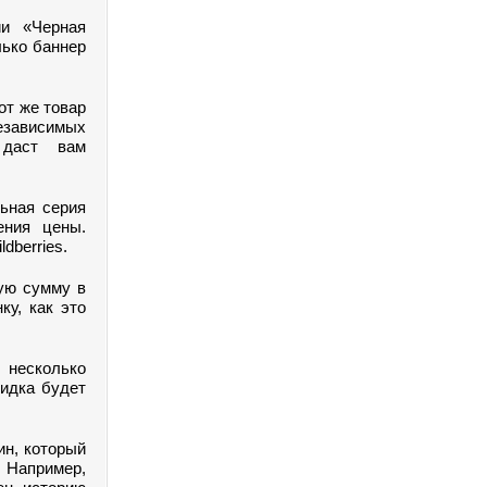
ии «Черная
лько баннер
от же товар
езависимых
даст вам
ьная серия
ения цены.
dberries.
ную сумму в
ку, как это
 несколько
кидка будет
ин, который
 Например,