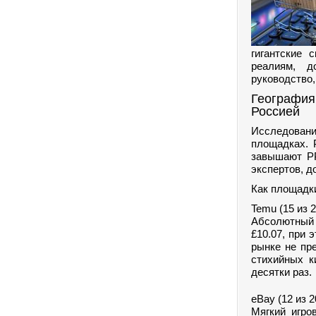
гигантские 
реалиям, д
руководство,
География
Россией
Исследовани
площадках. 
завышают РР
экспертов, д
Как площадк
Temu (15 из 
Абсолютный 
£10.07, при 
рынке не пр
стихийных к
десятки раз.
eBay (12 из 
Мягкий игро