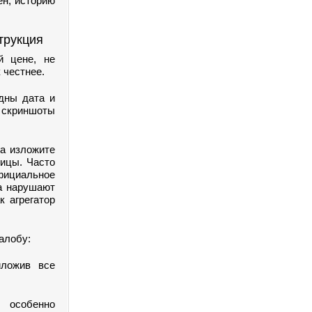
ен, историю
трукция
й цене, не
 честнее.
идны дата и
е скриншоты
са изложите
ницы. Часто
фициальное
а нарушают
к агрегатор
алобу:
иложив все
 особенно