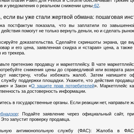
ный плагин Palert для Firefox и Chrome обеспечивает трекинг ц
ов и уведомления о реальном снижении цены
-62
.
, если вы уже стали жертвой обмана: пошаговая инс
ка постфактум показала, что вы заплатили по завышенно
 действия помогут не только вернуть деньги, но и сделать рынок
ксируйте доказательства. Сделайте скриншоты экрана, где в
овар и его цена, заявленная скидка и «старая» цена, а такж
 из трекера.
авьте претензию продавцу и маркетплейсу. В чате маркетплей
потребуйте снижения цены до справедливой или возврата раз
дут навстречу, чтобы избежать жалоб. Затем напишите о
 службу поддержки площадки. Укажите, что действия продавц
ме» и Закон «
О защите прав потребителей
». Маркетплейс ка
твенность за достоверность информации.
итесь в государственные органы. Если реакции нет, направьте ж
ебнадзор
: Подайте заявление через официальный сайт, пр
 Это запустит проверку продавца.
льную антимонопольную службу (ФАС): Жалоба в ФАС