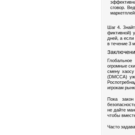
эффективна
сговор. Ве
маркетплей
Шаг 4. Знай
фиктивной) у
дней, а есл
в течение 3 
Заключени
Глобальное 
огромные ск
смену хаосу
(DMCCA) уже
Роспотребна
игрокам рынк
Пока закон
безопасност
не дайте ма
чтобы вместе
Часто задав