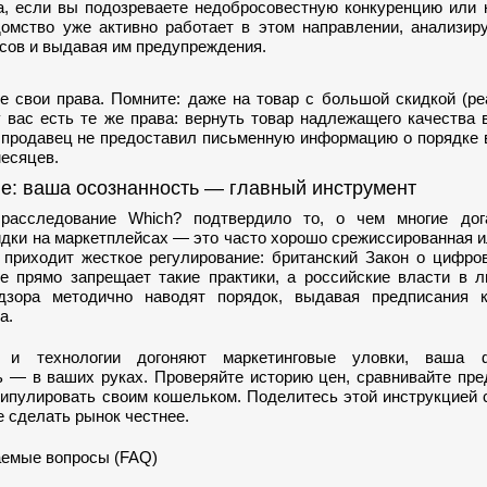
, если вы подозреваете недобросовестную конкуренцию или 
домство уже активно работает в этом направлении, анализир
сов и выдавая им предупреждения.
те свои права. Помните: даже на товар с большой скидкой (р
 вас есть те же права: вернуть товар надлежащего качества 
и продавец не предоставил письменную информацию о порядке
месяцев.
е: ваша осознанность — главный инструмент
расследование Which? подтвердило то, о чем многие дог
идки на маркетплейсах — это часто хорошо срежиссированная 
 приходит жесткое регулирование: британский Закон о цифро
 прямо запрещает такие практики, а российские власти в 
дзора методично наводят порядок, выдавая предписания 
а.
 и технологии догоняют маркетинговые уловки, ваша ф
ь — в ваших руках. Проверяйте историю цен, сравнивайте пр
нипулировать своим кошельком. Поделитесь этой инструкцией 
 сделать рынок честнее.
аемые вопросы (FAQ)