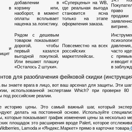
добавлении в
«Суперцены» на WB,
Покупат
и в
корзину или,
где реальная выгода
право т
наоборот, в момент
становится ясна
продажи
оплаты всплывает
только на этапе
заявле
наценка за логистику.
оформления заказа.
витрине.
Рядом с дешевым
Инструме
товаром показывают
психологи
дорогой, чтобы
Повсеместно на всех
давления
ие и
первый казался
российских
часто иде
ицит
выгодной покупкой.
маркетплейсах.
с прямы
Или вешают плашку
и вводит 
«Осталось 2 штуки».
в заблужд
нтов для разоблачения фейковой скидки (инструкци
а вы знаете врага в лицо, вот ваш арсенал для защиты. Эти ша
гии, использованной экспертами Which? при проверке 80 
 под российские реалии.
е историю цены. Это самый важный шаг, который экспе
ндуют делать на постоянной основе. Используйте специали
ы, которые показывают график изменения цены за несколько м
ских площадок это расширения вроде Palert, которое отслежив
ildberries, Lamoda и «Яндекс.Маркет» прямо в карточке товара
-