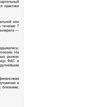
картельный
уя практики
еальной или
в течение 7
 возврата —
адывались:
иллюзия. На
вых рынках
лице ФАС и
крупнейшим
инансовая
едложения и
с близкими,