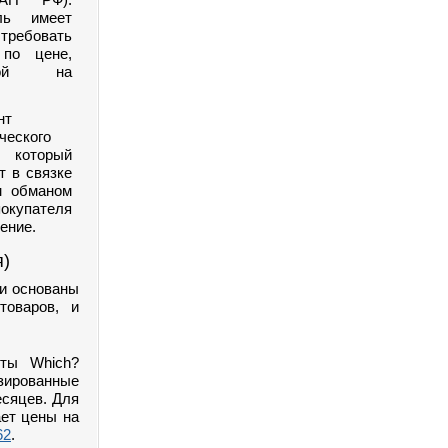
ель имеет
ребовать
 по цене,
нной на
нт
ческого
, который
т в связке
м обманом
покупателя
ение.
я)
ги основаны
товаров, и
рты Which?
зированные
есяцев. Для
ает цены на
62
.