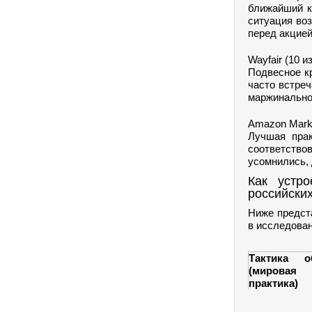
ближайший к
ситуация воз
перед акцией
Wayfair (10 
Подвесное кр
часто встреч
маржинально
Amazon Marke
Лучшая прак
соответств
усомнились, 
Как устр
российски
Ниже предст
в исследован
Тактика о
(мировая
практика)