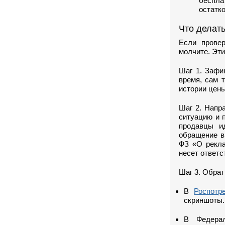
бесплат
остатк
Что делать
Если провер
молчите. Эти
Шаг 1. Зафи
время, сам т
истории цены
Шаг 2. Напр
ситуацию и 
продавцы и
обращение в
ФЗ «О рекла
несет ответс
Шаг 3. Обрат
В
Роспотр
скриншоты.
В Федера