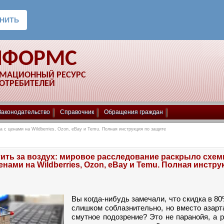
НФОРМС
РМАЦИОННЫЙ РЕСУРС
ПОТРЕБИТЕЛЕЙ
Законодательство
Справочник
Обращения граждан
 с ценами на Wildberries, Ozon, eBay и Temu. Полная инструкция по защите
тить за воздух: мировое расследование раскрыло схе
енами на Wildberries, Ozon, eBay и Temu. Полная инстру
Вы когда-нибудь замечали, что скидка в 8
слишком соблазнительно, но вместо азар
смутное подозрение? Это не паранойя, а