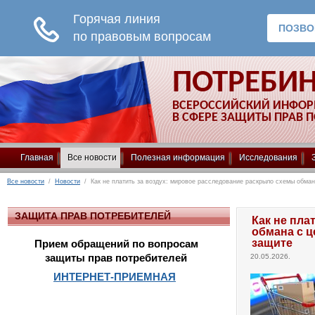
ПОТРЕБИ
ВСЕРОССИЙСКИЙ ИНФО
В СФЕРЕ ЗАЩИТЫ ПРАВ 
Главная
Все новости
Полезная информация
Исследования
Все новости
/
Новости
/ Как не платить за воздух: мировое расследование раскрыло схемы обмана
ЗАЩИТА ПРАВ ПОТРЕБИТЕЛЕЙ
Как не пла
обмана с ц
защите
Прием обращений по вопросам
защиты прав потребителей
20.05.2026.
ИНТЕРНЕТ-ПРИЕМНАЯ