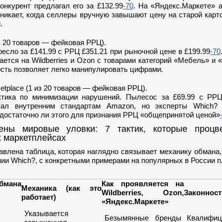
онкурент предлагал его за £132.99
-70
. На «Яндекс.Маркете» 
никает, когда селлеры вручную завышают цену на старой карт
.
из 20 товаров — фейковая РРЦ).
есло за £141.99 с РРЦ £351.21 при рыночной цене в £199.99
-70
ается на Wildberries и Ozon с товарами категорий «Мебель» и «
сть позволяет легко манипулировать цифрами.
tplace (1 из 20 товаров — фейковая РРЦ).
тика по минимизации нарушений. Пылесос за £69.99 с РРЦ
овал внутренним стандартам Amazon, но эксперты Which?
достаточно ли этого для признания РРЦ «общепринятой ценой»
оены мировые уловки: 7 тактик, которые процв
х маркетплейсах
авлена таблица, которая наглядно связывает механику обмана
ии Which?, с конкретными примерами на популярных в России 
бмана
Как проявляется на
Механика (как это
Wildberries, Ozon,
Законност
работает)
«Яндекс.Маркете»
Указывается
Безымянные бренды
Квалифиц