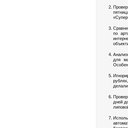
Провер
пятниц
«Супер
Сравни
по арт
интерн
объект
Анализ
для ма
Особен
Игнори
рублях
делали 
Провер
дней д
липово
Исполь
автома