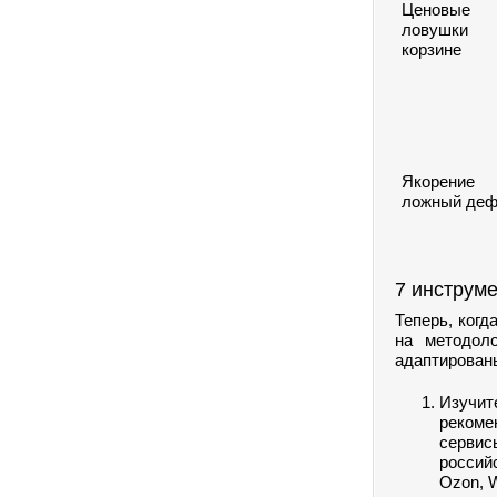
Ценовые
ловушк
корзине
Якорен
ложный деф
7 инструме
Теперь, когд
на методоло
адаптированы
Изучит
рекоме
сервис
россий
Ozon, W