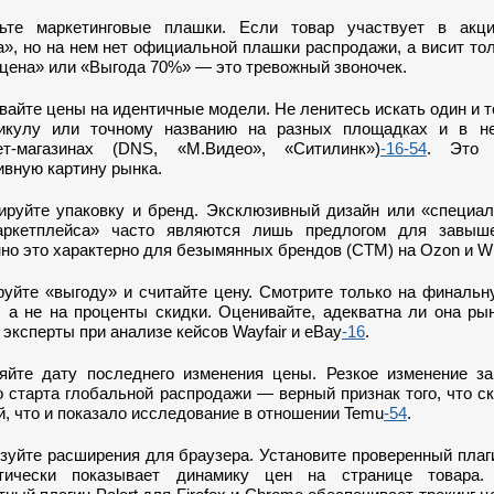
ьте маркетинговые плашки. Если товар участвует в акц
а», но на нем нет официальной плашки распродажи, а висит то
цена» или «Выгода 70%» — это тревожный звоночек.
вайте цены на идентичные модели. Не ленитесь искать один и т
икулу или точному названию на разных площадках и в н
ет-магазинах (DNS, «М.Видео», «Ситилинк»)
-16
-54
. Это 
ивную картину рынка.
ируйте упаковку и бренд. Эксклюзивный дизайн или «специал
ркетплейса» часто являются лишь предлогом для завыш
но это характерно для безымянных брендов (СTM) на Ozon и Wil
руйте «выгоду» и считайте цену. Смотрите только на финаль
, а не на проценты скидки. Оценивайте, адекватна ли она рын
эксперты при анализе кейсов Wayfair и eBay
-16
.
яйте дату последнего изменения цены. Резкое изменение за
о старта глобальной распродажи — верный признак того, что с
й, что и показало исследование в отношении Temu
-54
.
зуйте расширения для браузера. Установите проверенный плаг
тически показывает динамику цен на странице товара.