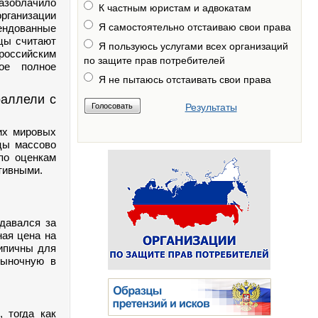
зоблачило
К частным юристам и адвокатам
рганизации
Я самостоятельно отстаиваю свои права
мендованные
вцы считают
Я пользуюсь услугами всех организаций
российским
по защите прав потребителей
ое полное
Я не пытаюсь отстаивать свои права
раллели с
Результаты
их мировых
цы массово
по оценкам
тивными.
давался за
ная цена на
типичны для
рыночную в
 тогда как