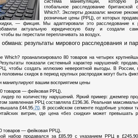
система манипуляций, которую ра
глобальное расследование британской о
Which?. Эксперты доказали: многие реко
розничные цены (РРЦ), от которых прода
скидки, — фикция. Мы адаптировали это расследование к 
обавили актуальную юридическую базу и создали сам
 чтобы вы перестали переплачивать за воздух.
 обмана: результаты мирового расследования и па
е Which? проанализировало 80 товаров на четырех крупнейш
Результаты показали системный характер нарушений: продав
Ц, чтобы создать иллюзию невероятной выгоды. В России, 
о половины скидок в период крупных распродаж могут быть фик
и манипулируют вашим восприятием цены
20 товаров — фейковая РРЦ).
лидер по количеству нарушений. Яркий пример: джемпер про
этом заявленная РРЦ составляла £196.36. Реальная максималь
евышала £44.95
-70
. В российском сегменте подобные уловки 
итайских витрин, где цена «без скидки» может превышать 
20 товаров — фейковая РРЦ).
вой набор продавался за £85.99 с указанием РРЦ в £245.90,