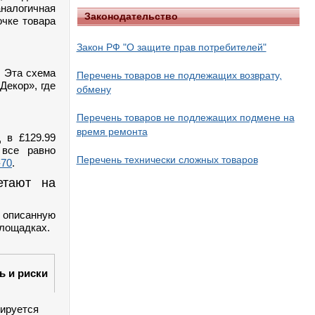
аналогичная
Законодательство
очке товара
Закон РФ "О защите прав потребителей"
. Эта схема
Перечень товаров не подлежащих возврату,
Декор», где
обмену
Перечень товаров не подлежащих подмене на
время ремонта
 в £129.99
 все равно
Перечень технически сложных товаров
-70
.
етают на
, описанную
площадках.
ь и риски
ируется