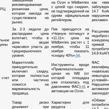
завышенная
на Ozon и Wildberries
как «вв
рекомендованная
с ценой «до скидки»,
заблужден
РРЦ
розничная цена,
не подтвержденной ни
14.7 Ко
которая никогда не
одним официальным
нарушен
существовала на
ритейлером.
рекламе».
рынке.
За 2-3 недели до
Пик приходится на
Расценив
распродажи цена
«Черную пятницу» и
недоброс
взлетает, чтобы в
«11.11»: цена на
льное
конкур
день акции
Wildberries растет с 1
цены
прямо
«красиво» упасть до
ноября, чтобы 11
потребит
среднерыночного
ноября показать
14.8 КоАП
уровня.
«скидку 40%»
-54
.
Маркетплейс
ФАС
Инструменты вроде
принудительно
квалифиц
«Привлекательная
включает скидку,
«навязыв
цена» на WB (от
которая полностью
невыгодн
 счет
которой площадка
или частично
условий»-
уже отказалась под
ложится на
Нарушени
давлением ФАС)
-41
и
маржинальность
антимоно
автоакции на Ozon.
продавца.
законодат
«Обман
Товар резко
Характерно для
потребит
дешевеет при
раздела
14.7 К