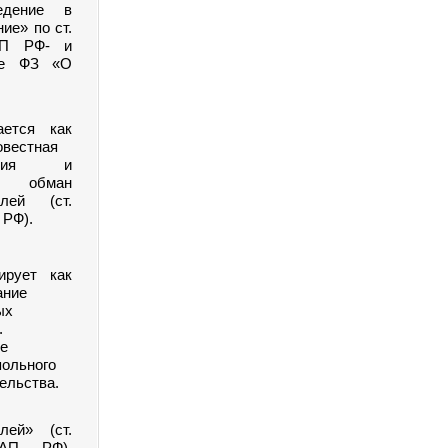
едение в
ие» по ст.
АП РФ- и
ие ФЗ «О
ается как
овестная
енция и
й обман
елей (ст.
 РФ).
ирует как
ание
ых
.
е
польного
ельства.
елей» (ст.
оАП РФ).