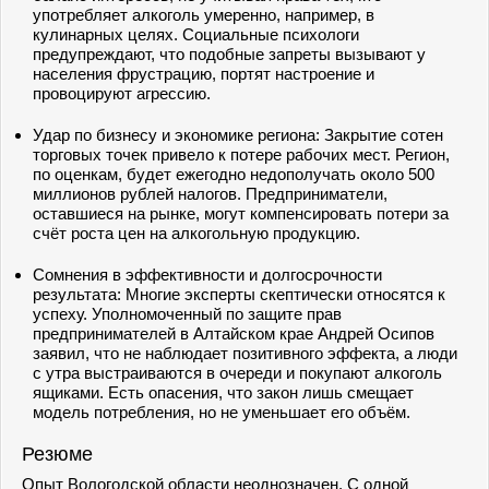
употребляет алкоголь умеренно, например, в
кулинарных целях. Социальные психологи
предупреждают, что подобные запреты вызывают у
населения фрустрацию, портят настроение и
провоцируют агрессию.
Удар по бизнесу и экономике региона: Закрытие сотен
торговых точек привело к потере рабочих мест. Регион,
по оценкам, будет ежегодно недополучать около 500
миллионов рублей налогов. Предприниматели,
оставшиеся на рынке, могут компенсировать потери за
счёт роста цен на алкогольную продукцию.
Сомнения в эффективности и долгосрочности
результата: Многие эксперты скептически относятся к
успеху. Уполномоченный по защите прав
предпринимателей в Алтайском крае Андрей Осипов
заявил, что не наблюдает позитивного эффекта, а люди
с утра выстраиваются в очереди и покупают алкоголь
ящиками. Есть опасения, что закон лишь смещает
модель потребления, но не уменьшает его объём.
Резюме
Опыт Вологодской области неоднозначен. С одной