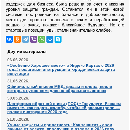
издержек для бизнеса была решена за счет снижения
уровня защиты граждан. Останется ли в этой новой
системе, построенной на балансе и добросовестности,
место для простого человека с чеком и неработающей
вещью в руках, покажет ближайшее будущее. Но его
стартовые позиции, увы, стали значительно слабее.
Другие материалы
06.06.2026.
«Особенно Хорошее место» в Яндекс Картах с 2026
года: пошаговая инструкция и юридическая защита
репутации
31.05.2026.
Официальный список МВД: фразы и слова, после
которых нужно немедленно сбрасывать звонок
30.05.2026.
Платформа обратной связи (ПОС) «Госуслуги. Решаем
вместе»: как подать жалобу, чтобы её рассмотрели —
полная инструкция 2026 года
21.05.2026.
Умные гаджеты и приватность: Как защитить свои
данные от слежки, прослушки и взлома в 2026 году