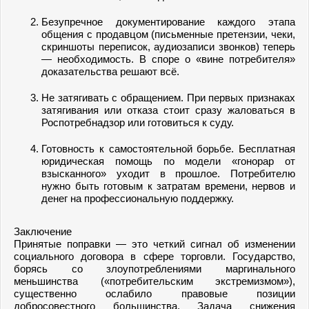
Безупречное документирование каждого этапа
общения с продавцом (письменные претензии, чеки,
скриншоты переписок, аудиозаписи звонков) теперь
— необходимость. В споре о «вине потребителя»
доказательства решают всё.
Не затягивать с обращением. При первых признаках
затягивания или отказа стоит сразу жаловаться в
Роспотребнадзор или готовиться к суду.
Готовность к самостоятельной борьбе. Бесплатная
юридическая помощь по модели «гонорар от
взысканного» уходит в прошлое. Потребителю
нужно быть готовым к затратам времени, нервов и
денег на профессиональную поддержку.
Заключение
Принятые поправки — это четкий сигнал об изменении
социального договора в сфере торговли. Государство,
борясь со злоупотреблениями маргинального
меньшинства («потребительским экстремизмом»),
существенно ослабило правовые позиции
добросовестного большинства. Задача снижения