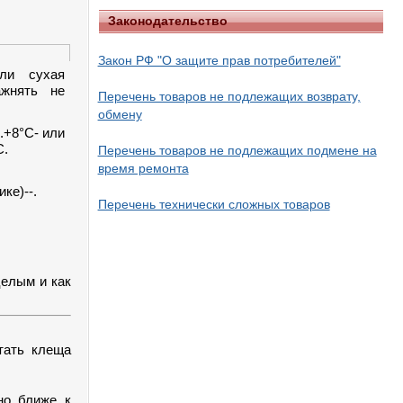
Законодательство
Закон РФ "О защите прав потребителей"
или сухая
ажнять не
Перечень товаров не подлежащих возврату,
обмену
.+8°C- или
C.
Перечень товаров не подлежащих подмене на
время ремонта
ке)--.
Перечень технически сложных товаров
целым и как
тать клеща
но ближе к