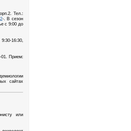
рп.2. Тел.:
12
-. В сезон
е с 9:00 до
:30-16:30,
-01. Прием:
идемиологии
ных сайтах
онисту или
позволяет