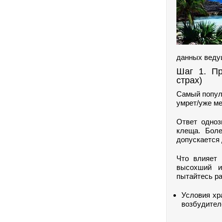
данных веду
Шаг 1. П
страх)
Самый популя
умрет/уже ме
Ответ одноз
клеща. Боле
допускается 
Что влияет 
высохший и
пытайтесь ра
Условия хр
возбудител