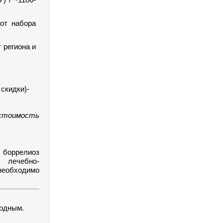
 от набора
т региона и
 скидки)-
стоимость
и боррелиоз
 лечебно-
необходимо
ходным.