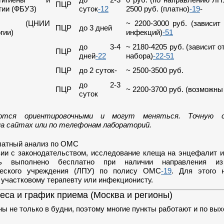
ПЦР
гии (ФБУЗ)
суток
-12
2500 руб. (платно)
-19
-
(ЦНИИ
~ 2200-3000 руб. (зависит
ПЦР
до 3 дней
гии)
инфекций)
-51
до 3-4
~ 2180-4205 руб. (зависит о
ПЦР
дней
-22
набора)
-22
-51
ПЦР
до 2 суток-
~ 2500-3500 руб.
до 2-3
ПЦР
~ 2200-3700 руб. (возможны
суток
ются ориентировочными и могут меняться. Точную 
а сайтах или по телефонам лабораторий.
латный анализ по ОМС
вии с законодательством, исследование клеща на энцефалит 
ь выполнено бесплатно при наличии направления из
ческого учреждения (ЛПУ) по полису ОМС
-19
. Для этого 
 участковому терапевту или инфекционисту.
еса и график приема (Москва и регионы)
ы не только в будни, поэтому многие пункты работают и по вы