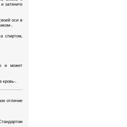
 и затяните
своей оси в
иком-.
а спиртом,
го и может
 кровь-.
ное отличие
Стандартом