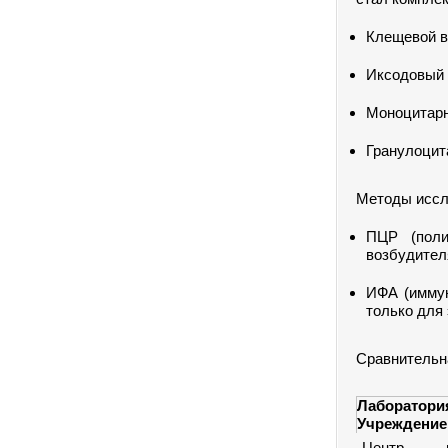
Клещевой в
Иксодовый 
Моноцитарн
Гранулоцит
Методы иссл
ПЦР (поли
возбудител
ИФА (иммун
только для
Сравнительна
Лабора
Учреждение
Центр 