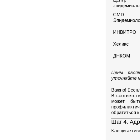
эпидемиоло
CMD 
Эпидемиоло
ИНВИТРО
Хеликс
ДНКОМ
Цены явля
уточняйте н
Важно! Бесп
В соответст
может быт
профилакти
обратиться к
Шаг 4. Адр
Клещи активн