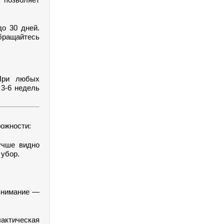
.
о 30 дней.
бращайтесь
 При любых
 3-6 недель
рожности:
учше видно
 убор.
 внимание —
актическая