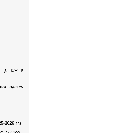
т ДНК/РНК
пользуется
-2026 гг.)
) / ~1100-