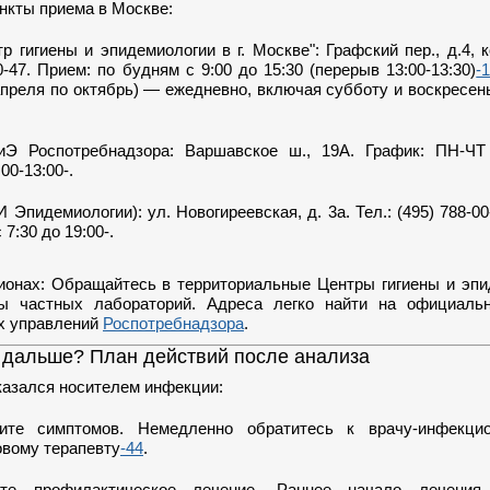
нкты приема в Москве:
 гигиены и эпидемиологии в г. Москве": Графский пер., д.4, ко
0-47. Прием: по будням с 9:00 до 15:30 (перерыв 13:00-13:30)
-
апреля по октябрь) — ежедневно, включая субботу и воскресень
Э Роспотребнадзора: Варшавское ш., 19А. График: ПН-ЧТ 9
00-13:00-.
пидемиологии): ул. Новогиреевская, д. 3а. Тел.: (495) 788-00
 7:30 до 19:00-.
гионах: Обращайтесь в территориальные Центры гигиены и эп
ы частных лабораторий. Адреса легко найти на официаль
х управлений
Роспотребнадзора
.
о дальше? План действий после анализа
казался носителем инфекции:
те симптомов. Немедленно обратитесь к врачу-инфекци
овому терапевту
-44
.
ите профилактическое лечение. Раннее начало лечения 