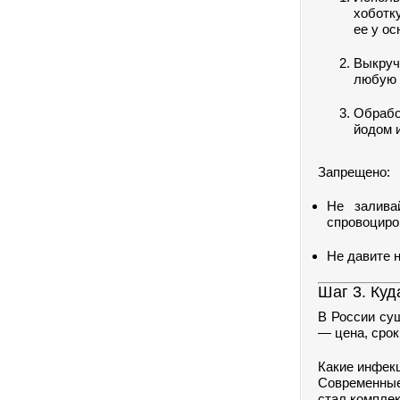
хоботку
ее у ос
Выкруч
любую 
Обрабо
йодом 
Запрещено:
Не залива
спровоциро
Не давите н
Шаг 3. Ку
В России су
— цена, срок
Какие инфек
Современные
стал компле