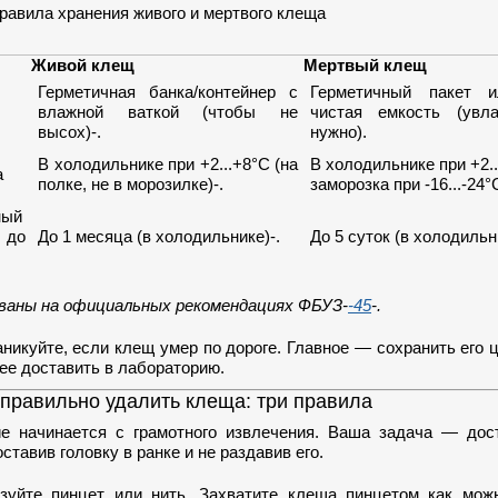
равила хранения живого и мертвого клеща
Живой клещ
Мертвый клещ
Герметичная банка/контейнер с
Герметичный пакет 
влажной ваткой (чтобы не
чистая емкость (увл
высох)-.
нужно).
В холодильнике при +2...+8°C (на
В холодильнике при +2..
а
полке, не в морозилке)-.
заморозка при -16...-24°
ный
до
До 1 месяца (в холодильнике)-.
До 5 суток (в холодильни
ваны на официальных рекомендациях ФБУЗ-
-45
-.
никуйте, если клещ умер по дороге. Главное — сохранить его 
ее доставить в лабораторию.
 правильно удалить клеща: три правила
е начинается с грамотного извлечения. Ваша задача — дос
оставив головку в ранке и не раздавив его.
зуйте пинцет или нить. Захватите клеща пинцетом как мож