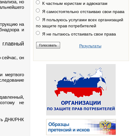
анализа, но
К частным юристам и адвокатам
дальнейшего
Я самостоятельно отстаиваю свои права
Я пользуюсь услугами всех организаций
трукцию на
по защите прав потребителей
бнадзора и
Я не пытаюсь отстаивать свои права
 главный
Результаты
 сейчас, он
и мертвого
следование
давленный,
оэтому не
ить ДНК/РНК