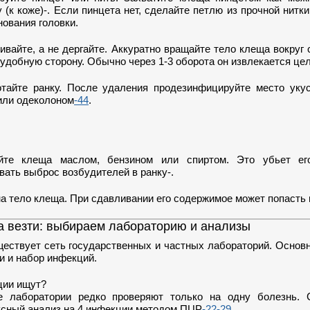
 (к коже)-. Если пинцета нет, сделайте петлю из прочной нитки
нования головки.
ивайте, а не дергайте. Аккуратно вращайте тело клеща вокруг 
удобную сторону. Обычно через 1-3 оборота он извлекается цел
тайте ранку. После удаления продезинфицируйте место укус
или одеколоном
-44
.
йте клеща маслом, бензином или спиртом. Это убьет е
вать выброс возбудителей в ранку-.
а тело клеща. При сдавливании его содержимое может попасть в
да везти: выбираем лабораторию и анализы
ществует сеть государственных и частных лабораторий. Основ
и и набор инфекций.
ции ищут?
 лаборатории редко проверяют только на одну болезнь. 
ксный анализ на 4 инфекции методом ПЦР
-22
-29
.