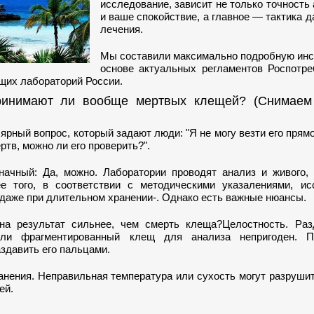
исследование, зависит не только точность 
и ваше спокойствие, а главное — тактика 
лечения.
Мы составили максимально подробную инс
основе актуальных регламентов Роспотре
щих лабораторий России.
ринимают ли вообще мертвых клещей? (Снимаем
рный вопрос, который задают люди: "Я не могу везти его прямо
ртв, можно ли его проверить?".
начный: Да, можно. Лаборатории проводят анализ и живого, 
е того, в соответствии с методическими указалениями, ис
даже при длительном хранении-. Однако есть важные нюансы.
на результат сильнее, чем смерть клеща?Целостность. Раз
ли фрагментированный клещ для анализа непригоден. П
здавить его пальцами.
анения. Неправильная температура или сухость могут разруш
ей.