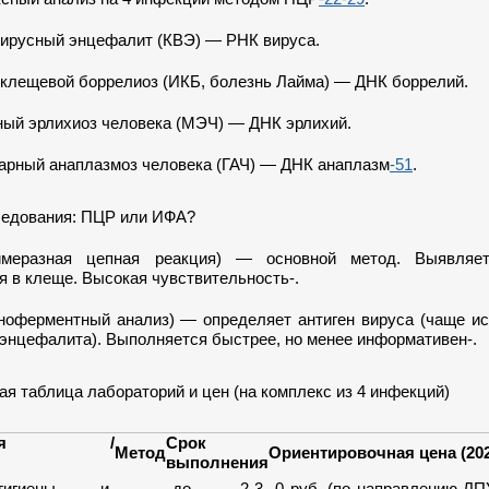
ирусный энцефалит (КВЭ) — РНК вируса.
клещевой боррелиоз (ИКБ, болезнь Лайма) — ДНК боррелий.
ый эрлихиоз человека (МЭЧ) — ДНК эрлихий.
арный анаплазмоз человека (ГАЧ) — ДНК анаплазм
-51
.
едования: ПЦР или ИФА?
меразная цепная реакция) — основной метод. Выявляе
я в клеще. Высокая чувствительность-.
оферментный анализ) — определяет антиген вируса (чаще ис
 энцефалита). Выполняется быстрее, но менее информативен-.
я таблица лабораторий и цен (на комплекс из 4 инфекций)
тория /
Срок
Метод
Ориентировочная цена (2025
выполнения
гигиены и
до 2-3
0 руб. (по направлению ЛПУ