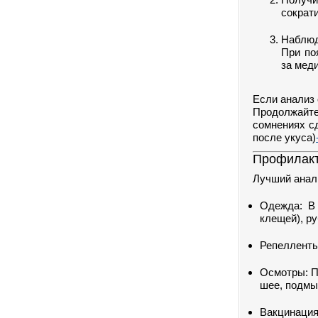
сократ
Наблюд
При по
за мед
Если анализ 
Продолжайт
сомнениях с
после укуса)
Профилакти
Лучший анал
Одежда: В
клещей), р
Репелленты
Осмотры: П
шее, подмы
Вакцинация