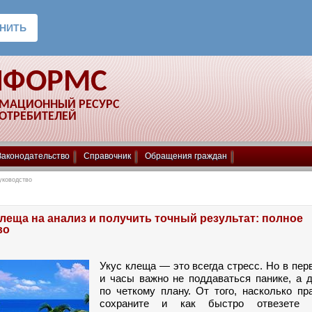
НФОРМС
РМАЦИОННЫЙ РЕСУРС
ПОТРЕБИТЕЛЕЙ
Законодательство
Справочник
Обращения граждан
уководство
клеща на анализ и получить точный результат: полное
во
Укус клеща — это всегда стресс. Но в пе
и часы важно не поддаваться панике, а 
по четкому плану. От того, насколько п
сохраните и как быстро отвезете