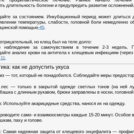
ить длительность болезни и предупредить развитие осложнений
айте за состоянием. Инкубационный период может длиться д
явлении температуры, слабости, головной боли немедленно о
ицинской помощью
-45
.
отрицательный, но клещ был на теле долго:
е наблюдение за самочувствием в течение 2-3 недель.
дайте анализ крови на антитела к клещевым инфекциям (через
-11
.
ка: как не допустить укуса
из — тот, который не понадобился. Соблюдайте меры предосто
 лес — только в закрытой одежде светлых тонов (на ней л
убашка с длинным рукавом, брюки заправлены в носки, головной
: Используйте акарицидные средства, нанося их на одежду.
роводите само- и взаимоосмотры каждые 15-20 минут. Особое
шкам, паху и голове.
: Самая надежная защита от клещевого энцефалита — профил