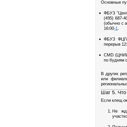
Основные пу
ФБУЗ "Центр
(495) 687-4
(обычно с 
16:00
-1
.
ФБУЗ ФЦГи
перерыв 12:
CMD (ЦНИИ Э
по будням с
В других ре
или филиал
региональны
Шаг 5. Чт
Если клещ о
Не жди
участк
Получ