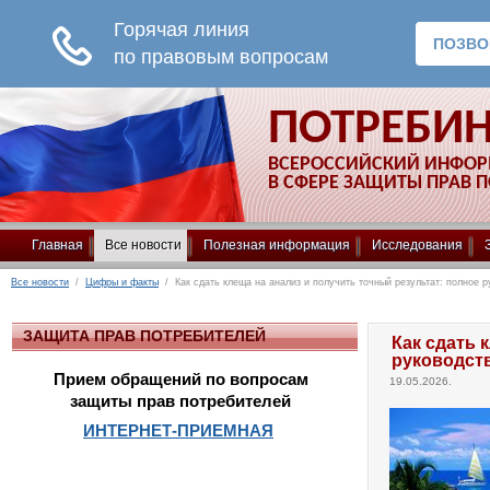
ПОТРЕБИ
ВСЕРОССИЙСКИЙ ИНФО
В СФЕРЕ ЗАЩИТЫ ПРАВ 
Главная
Все новости
Полезная информация
Исследования
Все новости
/
Цифры и факты
/ Как сдать клеща на анализ и получить точный результат: полное р
ЗАЩИТА ПРАВ ПОТРЕБИТЕЛЕЙ
Как сдать 
руководст
Прием обращений по вопросам
19.05.2026.
защиты прав потребителей
ИНТЕРНЕТ-ПРИЕМНАЯ