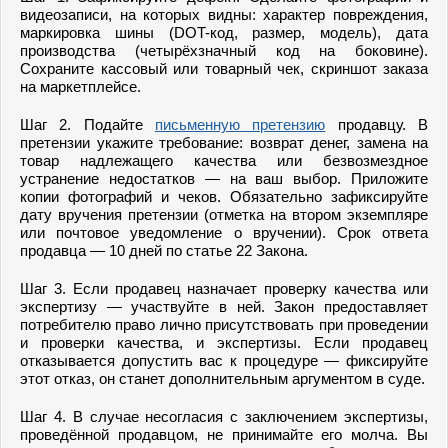
видеозаписи, на которых видны: характер повреждения,
маркировка шины (DOT-код, размер, модель), дата
производства (четырёхзначный код на боковине).
Сохраните кассовый или товарный чек, скриншот заказа
на маркетплейсе.
Шаг 2. Подайте
письменную претензию
продавцу. В
претензии укажите требование: возврат денег, замена на
товар надлежащего качества или безвозмездное
устранение недостатков — на ваш выбор. Приложите
копии фотографий и чеков. Обязательно зафиксируйте
дату вручения претензии (отметка на втором экземпляре
или почтовое уведомление о вручении). Срок ответа
продавца — 10 дней по статье 22 Закона.
Шаг 3. Если продавец назначает проверку качества или
экспертизу — участвуйте в ней. Закон предоставляет
потребителю право лично присутствовать при проведении
и проверки качества, и экспертизы. Если продавец
отказывается допустить вас к процедуре — фиксируйте
этот отказ, он станет дополнительным аргументом в суде.
Шаг 4. В случае несогласия с заключением экспертизы,
проведённой продавцом, не принимайте его молча. Вы