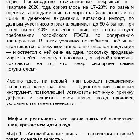
сдвиг. Производство отечественных покрышек в I
квартале 2026 года сократилось на 17–23% по разным
оценкам, а продажи шин на маркетплейсах выросли на
463% в денежном выражении. Китайский импорт, по
данным участников отрасли, занимает до 80% рынка, при
этом около 40% ввезённых шин не соответствует
требованиям российского ГОСТа по содержанию
канцерогенов. В таких условиях потребитель всё чаще
сталкивается с покупкой откровенно опасной продукции
— и остаётся с ней один на один, поскольку продавцы-
маркетплейсы зачастую анонимны, а офлайн-магазины
ссылаются на то, что товар «испорчен самим
покупателем».
Именно здесь на первый план выходит независимая
экспертиза качества шин — единственный законный
инструмент, позволяющий установить истинную причину
дефекта и защитить свои права, когда продавец
уклоняется от ответственности.
Мифы и реальность: что нужно знать об экспертизе
шин, прежде чем идти в суд
Миф 1. «Автомобильные шины — технически сложный
товар, их нельзя вернуть»