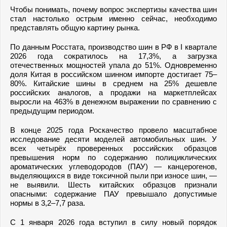
Чтобы понимать, почему вопрос экспертизы качества шин
стал настолько острым именно сейчас, необходимо
представлять общую картину рынка.
По данным Росстата, производство шин в РФ в I квартале
2026 года сократилось на 17,3%, а загрузка
отечественных мощностей упала до 51%. Одновременно
доля Китая в российском шинном импорте достигает 75–
80%. Китайские шины в среднем на 25% дешевле
российских аналогов, а продажи на маркетплейсах
выросли на 463% в денежном выражении по сравнению с
предыдущим периодом.
В конце 2025 года Роскачество провело масштабное
исследование десяти моделей автомобильных шин. У
всех четырёх проверенных российских образцов
превышения норм по содержанию полициклических
ароматических углеводородов (ПАУ) — канцерогенов,
выделяющихся в виде токсичной пыли при износе шин, —
не выявили. Шесть китайских образцов признали
опасными: содержание ПАУ превышало допустимые
нормы в 3,2–7,7 раза.
С 1 января 2026 года вступил в силу новый порядок