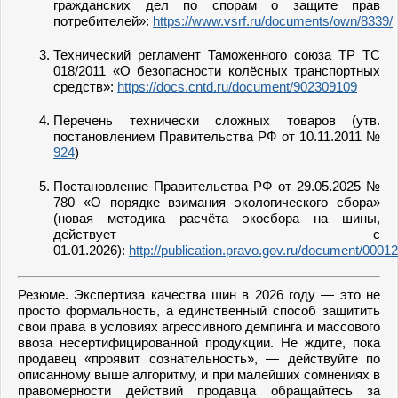
гражданских дел по спорам о защите прав
потребителей»:
https://www.vsrf.ru/documents/own/8339/
Технический регламент Таможенного союза ТР ТС
018/2011 «О безопасности колёсных транспортных
средств»:
https://docs.cntd.ru/document/902309109
Перечень технически сложных товаров (утв.
постановлением Правительства РФ от 10.11.2011 №
924
)
Постановление Правительства РФ от 29.05.2025 №
780 «О порядке взимания экологического сбора»
(новая методика расчёта экосбора на шины,
действует с
01.01.2026):
http://publication.pravo.gov.ru/document/000
Резюме. Экспертиза качества шин в 2026 году — это не
просто формальность, а единственный способ защитить
свои права в условиях агрессивного демпинга и массового
ввоза несертифицированной продукции. Не ждите, пока
продавец «проявит сознательность», — действуйте по
описанному выше алгоритму, и при малейших сомнениях в
правомерности действий продавца обращайтесь за