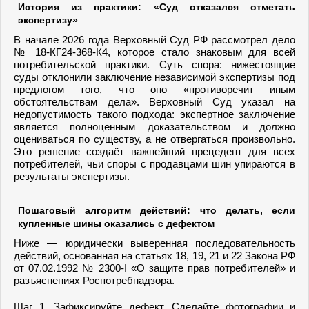
История из практики: «Суд отказался отметать
экспертизу»
В начале 2026 года Верховный Суд РФ рассмотрел дело
№ 18-КГ24-368-К4, которое стало знаковым для всей
потребительской практики. Суть спора: нижестоящие
суды отклонили заключение независимой экспертизы под
предлогом того, что оно «противоречит иным
обстоятельствам дела». Верховный Суд указал на
недопустимость такого подхода: экспертное заключение
является полноценным доказательством и должно
оцениваться по существу, а не отвергаться произвольно.
Это решение создаёт важнейший прецедент для всех
потребителей, чьи споры с продавцами шин упираются в
результаты экспертизы.
Пошаговый алгоритм действий: что делать, если
купленные шины оказались с дефектом
Ниже — юридически выверенная последовательность
действий, основанная на статьях 18, 19, 21 и 22 Закона РФ
от 07.02.1992 № 2300-I «О защите прав потребителей» и
разъяснениях Роспотребнадзора.
Шаг 1. Зафиксируйте дефект. Сделайте фотографии и