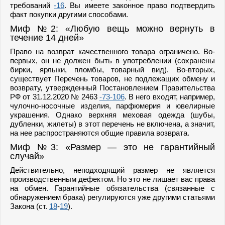
требований
-16
. Вы имеете законное право подтвердить
факт покупки другими способами.
Миф №2: «Любую вещь можно вернуть в
течение 14 дней»
Право на возврат качественного товара ограничено. Во-
первых, он не должен быть в употреблении (сохранены
бирки, ярлыки, пломбы, товарный вид). Во-вторых,
существует Перечень товаров, не подлежащих обмену и
возврату, утвержденный Постановлением Правительства
РФ от 31.12.2020 № 2463
-73
-106
. В него входят, например,
чулочно-носочные изделия, парфюмерия и ювелирные
украшения. Однако верхняя меховая одежда (шубы,
дубленки, жилеты) в этот перечень не включена, а значит,
на нее распространяются общие правила возврата.
Миф №3: «Размер — это не гарантийный
случай»
Действительно, неподходящий размер не является
производственным дефектом. Но это не лишает вас права
на обмен. Гарантийные обязательства (связанные с
обнаружением брака) регулируются уже другими статьями
Закона (ст.
18
-
19
).