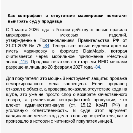
Как контрафакт и отсутствие маркировки помогают
выиграть суд у продавца
С 1 марта 2026 года в России действуют новые правила
маркировки меховых изделий,
утвержденные Постановлением Правительства РФ от
31.01.2026 № 75
-84
. Теперь все новые изделия должны
иметь маркировку в формате DataMatrix, которая
считывается через мобильное приложение «Честный
знак»
-116
. Продажа остатков со старыми RFID-метками
разрешена лишь до 28 февраля 2027 года
-84
.
Для покупателя это мощный инструмент защиты: продажа
немаркированного меха запрещена. Если продавец
отказал в обмене, а проверка показала отсутствие кода на
шубе, это уже не просто спор о возврате качественного
товара, а реализация контрафактной продукции, что
влечет административную (ст. 15.12 КоАП РФ) и
уголовную ответственность. В суде этот аргумент
кардинально меняет ход дела в пользу потребителя, как и
произошло в истории с читинской покупательницей.