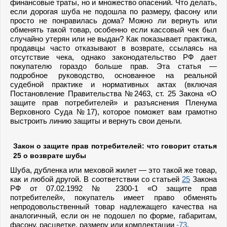
финансовые траты, но и множество опасений. Что делать,
если дорогая шуба не подошла по размеру, фасону или
просто не понравилась дома? Можно ли вернуть или
обменять такой товар, особенно если кассовый чек был
случайно утерян или не выдан? Как показывает практика,
продавцы часто отказывают в возврате, ссылаясь на
отсутствие чека, однако законодательство РФ дает
покупателю гораздо больше прав. Эта статья —
подробное руководство, основанное на реальной
судебной практике и нормативных актах (включая
Постановление Правительства №2463, ст. 25 Закона «О
защите прав потребителей» и разъяснения Пленума
Верховного Суда №17), которое поможет вам грамотно
выстроить линию защиты и вернуть свои деньги.
Закон о защите прав потребителей: что говорит статья
25 о возврате шубы
Шуба, дубленка или меховой жилет — это такой же товар,
как и любой другой. В соответствии со статьей
25
Закона
РФ от 07.02.1992 № 2300-1 «О защите прав
потребителей», покупатель имеет право обменять
непродовольственный товар надлежащего качества на
аналогичный, если он не подошел по форме, габаритам,
фасону, расцветке, размеру или комплектации
-73
.