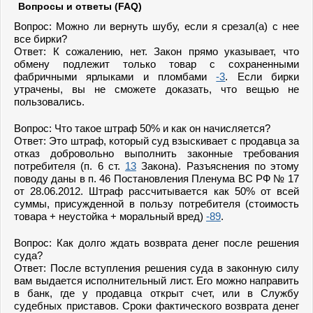
Вопросы и ответы (FAQ)
Вопрос: Можно ли вернуть шубу, если я срезал(а) с нее
все бирки?
Ответ: К сожалению, нет. Закон прямо указывает, что
обмену подлежит только товар с сохраненными
фабричными ярлыками и пломбами
-3
. Если бирки
утрачены, вы не сможете доказать, что вещью не
пользовались.
Вопрос: Что такое штраф 50% и как он начисляется?
Ответ: Это штраф, который суд взыскивает с продавца за
отказ добровольно выполнить законные требования
потребителя (п. 6 ст.
13
Закона). Разъяснения по этому
поводу даны в п. 46 Постановления Пленума ВС РФ № 17
от 28.06.2012. Штраф рассчитывается как 50% от всей
суммы, присужденной в пользу потребителя (стоимость
товара + неустойка + моральный вред)
-89
.
Вопрос: Как долго ждать возврата денег после решения
суда?
Ответ: После вступления решения суда в законную силу
вам выдается исполнительный лист. Его можно направить
в банк, где у продавца открыт счет, или в Службу
судебных приставов. Сроки фактического возврата денег