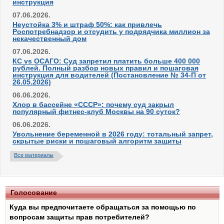
инструкция
07.06.2026.
Неустойка 3% и штраф 50%: как привлечь
Роспотребнадзор и отсудить у подрядчика миллион за
некачественный дом
07.06.2026.
КС vs ОСАГО: Суд запретил платить больше 400 000
рублей. Полный разбор новых правил и пошаговая
инструкция для водителей (Постановление № 34-П от
26.05.2026)
06.06.2026.
Хлор в бассейне «СССР»: почему суд закрыл
популярный фитнес-клуб Москвы на 90 суток?
06.06.2026.
Увольнение беременной в 2026 году: тотальный запрет,
скрытые риски и пошаговый алгоритм защиты
Все материалы
Голосование
Куда вы предпочитаете обращаться за помощью по
вопросам защиты прав потребителей?